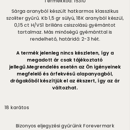
Termékkód: 15310
Sárga aranyból készült hatkarmos klasszikus
szoliter gyűrű. Kb 1,5 gr súlyú, 18K aranyból készül,
0,15 ct H/VS1 briliáns csiszolású gyémántot
tartalmaz. Más minőségű gyémánttal is
rendelhető, határidő: 2-3 hét.
A termék jelenleg nincs készleten, így a
megadott ár csak tájékoztató
jellegű.Megrendelés esetén az Ön igényeinek
megfelelő és árfekvésű alapanyagból,
drágakőből készítjük el az ékszert, így az ár
változhat.
220 000
18 karátos
Bizonyos eljegyzési gyűrűink Forevermark