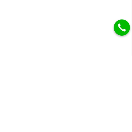
Gyémánt eljegyzési gyűrűk, karikagyűrűk és más
drágaköves ékszerek.