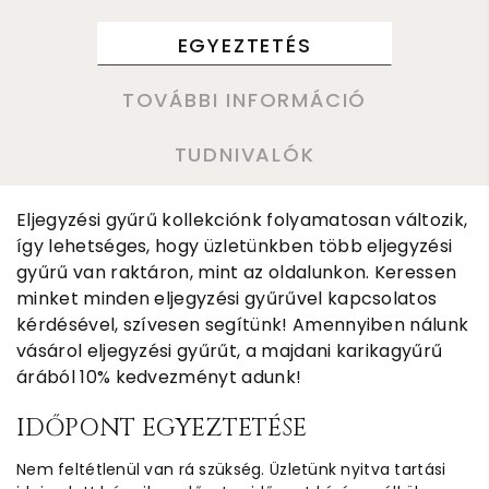
EGYEZTETÉS
TOVÁBBI INFORMÁCIÓ
TUDNIVALÓK
Eljegyzési gyűrű kollekciónk folyamatosan változik,
így lehetséges, hogy üzletünkben több eljegyzési
gyűrű van raktáron, mint az oldalunkon. Keressen
minket minden eljegyzési gyűrűvel kapcsolatos
kérdésével, szívesen segítünk! Amennyiben nálunk
vásárol eljegyzési gyűrűt, a majdani karikagyűrű
árából 10% kedvezményt adunk!
IDŐPONT EGYEZTETÉSE
Nem feltétlenül van rá szükség. Üzletünk nyitva tartási