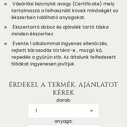
Vásárlási bizonylat avagy (Certificate) mely
tartalmazza a felhasznált kövek minőségét az
ékszerben található anyagokat.
Ékszertartó doboz és ajándék tartó táska
minden ékszerhez
Évente 1 alkalommal ingyenes ellenőrzés,
rejtett károsodás történt-e , mozgó kő,
repedés a gyűrűn stb. Az általunk felfedezett
hibákat ingyenesen javítjuk.
ÉRDEKEL A TERMÉK, AJÁNLATOT
KÉREK
darab
1
anyaga: