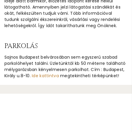
ideje alatt bármikor, előzetes időpont kérése nélkül
látogatható. Amennyiben jelzi látogatási szándékát és
okát, felkészülten tudjuk várni. Több információval
tudunk szolgálni ékszereinkről, vásárlási vagy rendelési
lehetőségekről. Így ídőt takaríthatunk meg Önöknek.
PARKOLÁS
Sajnos Budapest belvárosában sem egyszerű szabad
parkolóhelyet találni. Üzletünktől kb 50 méterre található
mélygarázsban kényelmesen parkolhat. Cím : Budapest,
Király u.8-10.
Ide kattintva
megtekintheti térképünket!