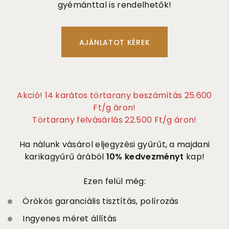
gyémánttal is rendelhetők!
Akció! 14 karátos törtarany beszámítás 25.600
Ft/g áron!
Törtarany felvásárlás 22.500 Ft/g áron!
Ha nálunk vásárol eljegyzési gyűrűt, a majdani
karikagyűrű árából
10% kedvezményt
kap!
Ezen felül még:
Örökös garanciális tisztítás, polírozás
Ingyenes méret állítás