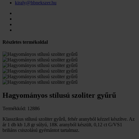
kiraly@hbnekszer.hu
Részletes termékoldal
Hagyományos stílusú szoliter gyűrű
Termékkód: 12886
Klasszikus stílusú szoliter gyűrű, fehér aranyból kézzel készítve. Az
ár 1 db kb 1,8 gr súlyú, 18K aranyból készült, 0,12 ct G/VS1
briliáns csiszolású gyémántot tartalmaz.