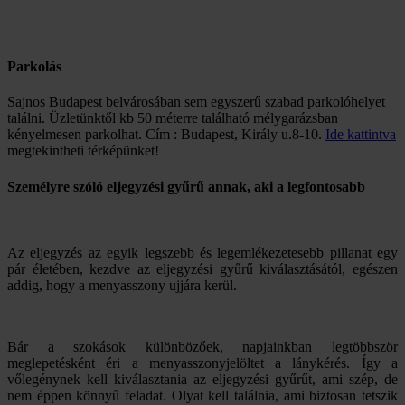
Parkolás
Sajnos Budapest belvárosában sem egyszerű szabad parkolóhelyet
találni. Üzletünktől kb 50 méterre található mélygarázsban
kényelmesen parkolhat. Cím : Budapest, Király u.8-10.
Ide kattintva
megtekintheti térképünket!
Személyre szóló eljegyzési gyűrű annak, aki a legfontosabb
Az eljegyzés az egyik legszebb és legemlékezetesebb pillanat egy
pár életében, kezdve az eljegyzési gyűrű kiválasztásától, egészen
addig, hogy a menyasszony ujjára kerül.
Bár a szokások különbözőek, napjainkban legtöbbször
meglepetésként éri a menyasszonyjelöltet a lánykérés. Így a
vőlegénynek kell kiválasztania az eljegyzési gyűrűt, ami szép, de
nem éppen könnyű feladat. Olyat kell találnia, ami biztosan tetszik