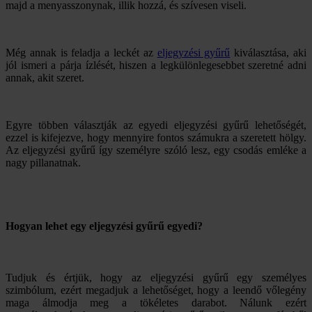
majd a menyasszonynak, illik hozzá, és szívesen viseli.
Még annak is feladja a leckét az
eljegyzési gyűrű
kiválasztása, aki
jól ismeri a párja ízlését, hiszen a legkülönlegesebbet szeretné adni
annak, akit szeret.
Egyre többen választják az egyedi eljegyzési gyűrű lehetőségét,
ezzel is kifejezve, hogy mennyire fontos számukra a szeretett hölgy.
Az eljegyzési gyűrű így személyre szóló lesz, egy csodás emléke a
nagy pillanatnak.
Hogyan lehet egy eljegyzési gyűrű egyedi?
Tudjuk és értjük, hogy az eljegyzési gyűrű egy személyes
szimbólum, ezért megadjuk a lehetőséget, hogy a leendő vőlegény
maga álmodja meg a tökéletes darabot. Nálunk ezért