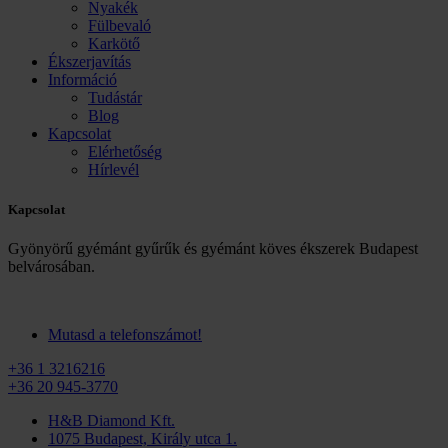
Nyakék
Fülbevaló
Karkötő
Ékszerjavítás
Információ
Tudástár
Blog
Kapcsolat
Elérhetőség
Hírlevél
Kapcsolat
Gyönyörű gyémánt gyűrűk és gyémánt köves ékszerek Budapest
belvárosában.
Mutasd a telefonszámot!
+36 1 3216216
+36 20 945-3770
H&B Diamond Kft.
1075 Budapest, Király utca 1.