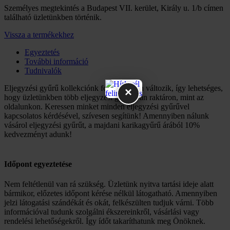
Személyes megtekintés a Budapest VII. kerület, Király u. 1/b címen
található üzletünkben történik.
Vissza a termékekhez
Egyeztetés
További információ
Tudnivalók
Eljegyzési gyűrű kollekciónk folyamatosan változik, így lehetséges,
×
hogy üzletünkben több eljegyzési gyűrű van raktáron, mint az
oldalunkon. Keressen minket minden eljegyzési gyűrűvel
kapcsolatos kérdésével, szívesen segítünk! Amennyiben nálunk
vásárol eljegyzési gyűrűt, a majdani karikagyűrű árából 10%
kedvezményt adunk!
Időpont egyeztetése
Nem feltétlenül van rá szükség. Üzletünk nyitva tartási ideje alatt
bármikor, előzetes időpont kérése nélkül látogatható. Amennyiben
jelzi látogatási szándékát és okát, felkészülten tudjuk várni. Több
információval tudunk szolgálni ékszereinkről, vásárlási vagy
rendelési lehetőségekről. Így ídőt takaríthatunk meg Önöknek.