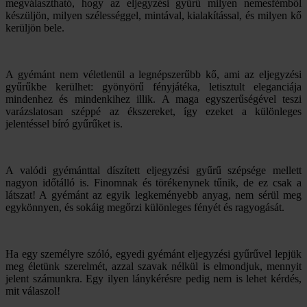
megválasztható, hogy az eljegyzési gyűrű milyen nemesfémből
készüljön, milyen szélességgel, mintával, kialakítással, és milyen kő
kerüljön bele.
A gyémánt nem véletlenül a legnépszerűbb kő, ami az eljegyzési
gyűrűkbe kerülhet: gyönyörű fényjátéka, letisztult eleganciája
mindenhez és mindenkihez illik. A maga egyszerűségével teszi
varázslatosan széppé az ékszereket, így ezeket a különleges
jelentéssel bíró gyűrűket is.
A valódi gyémánttal díszített eljegyzési gyűrű szépsége mellett
nagyon időtálló is. Finomnak és törékenynek tűnik, de ez csak a
látszat! A gyémánt az egyik legkeményebb anyag, nem sérül meg
egykönnyen, és sokáig megőrzi különleges fényét és ragyogását.
Ha egy személyre szóló, egyedi gyémánt eljegyzési gyűrűvel lepjük
meg életünk szerelmét, azzal szavak nélkül is elmondjuk, mennyit
jelent számunkra. Egy ilyen lánykérésre pedig nem is lehet kérdés,
mit válaszol!