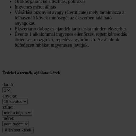
Örökös garanciális tisztítás, polírozás
Ingyenes méret állítás
Vásárlási bizonylat avagy (Certificate) mely tartalmazza a
felhasznált kövek minőségét az ékszerben található
anyagokat.
Ékszertartó doboz és ajándék tartó táska minden ékszerhez
Évente 1 alkalommal ingyenes ellenőrzés, rejtett károsodás
történt-e , mozgó kő, repedés a gyűrűn stb. Az általunk
felfedezett hibákat ingyenesen javítjuk.
Érdekel a termék, ajánlatot kérek
darab
anyaga:
színe:
méret: