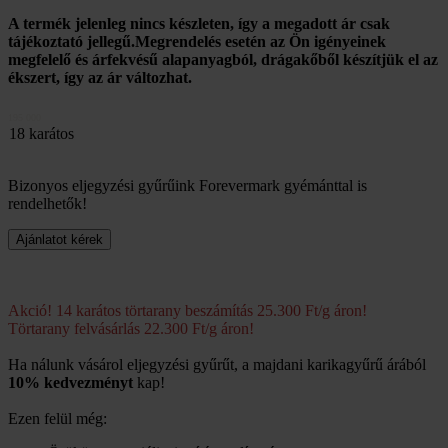
A termék jelenleg nincs készleten, így a megadott ár csak
tájékoztató jellegű.Megrendelés esetén az Ön igényeinek
megfelelő és árfekvésű alapanyagból, drágakőből készítjük el az
ékszert, így az ár változhat.
195 000
18 karátos
Bizonyos eljegyzési gyűrűink Forevermark gyémánttal is
rendelhetők!
Akció! 14 karátos törtarany beszámítás 25.300 Ft/g áron!
Törtarany felvásárlás 22.300 Ft/g áron!
Ha nálunk vásárol eljegyzési gyűrűt, a majdani karikagyűrű árából
10% kedvezményt
kap!
Ezen felül még: