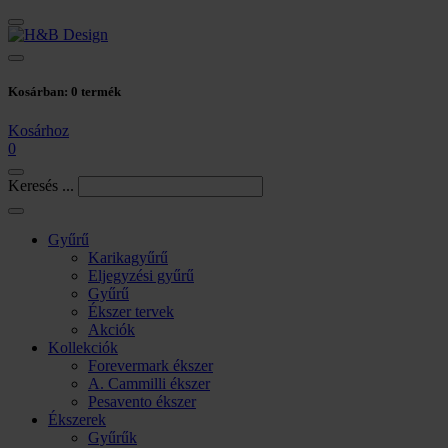
Kosárban:
0
termék
Kosárhoz
0
Keresés ...
Gyűrű
Karikagyűrű
Eljegyzési gyűrű
Gyűrű
Ékszer tervek
Akciók
Kollekciók
Forevermark ékszer
A. Cammilli ékszer
Pesavento ékszer
Ékszerek
Gyűrűk