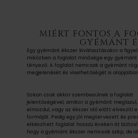
MIÉRT FONTOS A F
GYÉMÁNT É
Egy gyémánt ékszer kiválasztásakor a figye
miközben a foglalat minősége egy gyémánt 
tényező. A foglalat nemcsak a gyémánt rögz
megjelenését és viselhetőségét is alapjaiban
Sokan csak akkor szembesülnek a foglalat
jelentőségével, amikor a gyémánt meglazul,
elmozdul, vagy az ékszer idő előtt elveszíti 
formáját. Pedig egy jól megtervezett és pre
elkészített foglalat hosszú éveken át biztosí
hogy a gyémánt ékszer nemcsak szép, de id