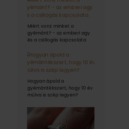
Miért vonz minket a
gyémánt? - az emberi agy
és a csillogás kapcsolata
Hogyan ápold a
gyémántékszert, hogy 10 év
múlva is szép legyen?