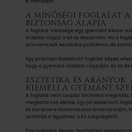
is maradjon.
A MINŐSÉGI FOGLALAT A
BIZTONSÁG ALAPJA
A foglalat minősége egy gyémánt ékszer es
stabilan rögzül a kő az ékszerben. Ha a fog
ami nemcsak esztétikai probléma, de komoly
Egy precízen kialakított foglalat képes ellen
hogy a gyémánt stabilan rögzüljön, és az éks
ESZTÉTIKA ÉS ARÁNYOK:
KIEMELI A GYÉMÁNT SZÉ
A foglalat nem csupán technikai megoldás,
meghatározó eleme. Egy jól kialakított fog
és karaktere harmonikusan érvényesüljön, m
vonhatja a figyelmet a kő szépségéről.
Egy gyémánt ékszer összhatása nagyban múli