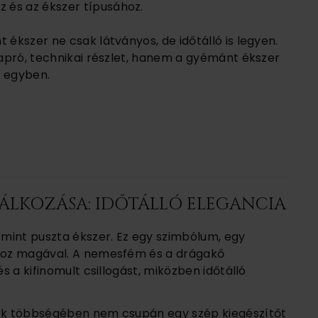
 és az ékszer típusához.
 ékszer ne csak látványos, de időtálló is legyen.
n apró, technikai részlet, hanem a gyémánt ékszer
s egyben.
ÁLKOZÁSA: IDŐTÁLLÓ ELEGANCIA
mint puszta ékszer. Ez egy szimbólum, egy
rdoz magával. A nemesfém és a drágakő
és a kifinomult csillogást, miközben időtálló
tek többségében nem csupán egy szép kiegészítőt