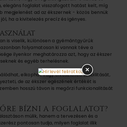
, elegáns foglalat visszafogott hatást kelt, míg
 megjelenést ad az ékszernek - közös bennük
l, ha a kivitelezés precíz és igényes.
HASZNÁLAT
 is viselik, különösen a gyémántgyűrűk
 azonban folyamatosan ki vannak téve a
nősége ilyenkor meghatározza azt, hogy az ékszer
éseknek és egyéb terhelésnek.
×
lódhat, elkophat vagy elveszítheti stabilitását,
zteti, de az ékszer egészének értékét is
 szemben hosszú távon is megőrzi funkcionalitását
ŐRE BÍZNI A FOGLALATOT?
lasztáson múlik, hanem a tervezésen és a
szerész pontosan tudja, milyen foglalat illik