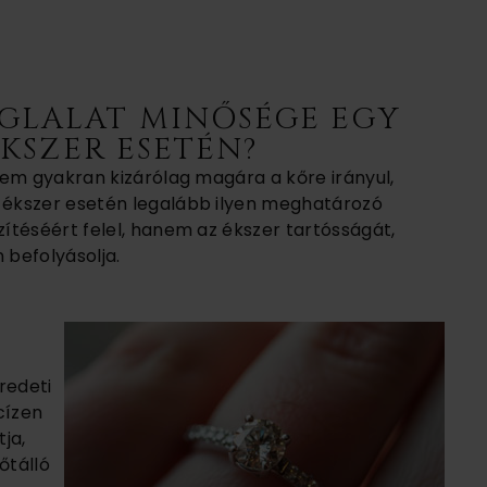
OGLALAT MINŐSÉGE EGY
KSZER ESETÉN?
lem gyakran kizárólag magára a kőre irányul,
ékszer esetén legalább ilyen meghatározó
ítéséért felel, hanem az ékszer tartósságát,
 befolyásolja.
eredeti
cízen
tja,
őtálló