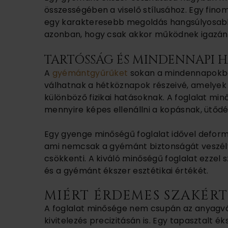
összességében a viselő stílusához. Egy finom
egy karakteresebb megoldás hangsúlyosabb
azonban, hogy csak akkor működnek igazán jó
TARTÓSSÁG ÉS MINDENNAPI 
A
gyémántgyűrűket
sokan a mindennapokban
válhatnak a hétköznapok részeivé, amelyek
különböző fizikai hatásoknak. A foglalat mi
mennyire képes ellenállni a kopásnak, ütőd
Egy gyenge minőségű foglalat idővel deformá
ami nemcsak a gyémánt biztonságát veszélye
csökkenti. A kiváló minőségű foglalat ezzel
és a gyémánt ékszer esztétikai értékét.
MIÉRT ÉRDEMES SZAKÉRT
A foglalat minősége nem csupán az anyagvá
kivitelezés precizitásán is. Egy tapasztalt ék