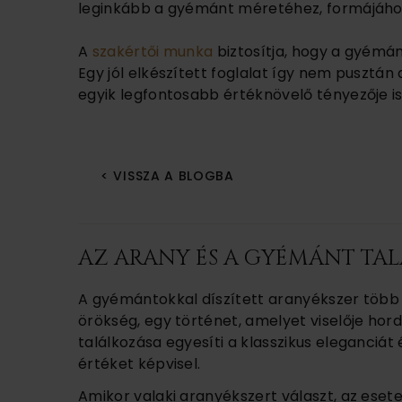
leginkább a gyémánt méretéhez, formájához
A
szakértői munka
biztosítja, hogy a gyémánt
Egy jól elkészített foglalat így nem pusztá
egyik legfontosabb értéknövelő tényezője i
< VISSZA A BLOGBA
AZ ARANY ÉS A GYÉMÁNT TAL
A gyémántokkal díszített aranyékszer több 
örökség, egy történet, amelyet viselője ho
találkozása egyesíti a klasszikus eleganciát 
értéket képvisel.
Amikor valaki aranyékszert választ, az ese