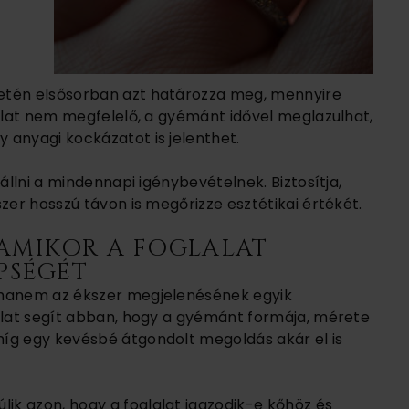
etén elsősorban azt határozza meg, mennyire
lalat nem megfelelő, a gyémánt idővel meglazulhat,
 anyagi kockázatot is jelenthet.
állni a mindennapi igénybevételnek. Biztosítja,
zer hosszú távon is megőrizze esztétikai értékét.
 AMIKOR A FOGLALAT
PSÉGÉT
 hanem az ékszer megjelenésének egyik
lalat segít abban, hogy a gyémánt formája, mérete
íg egy kevésbé átgondolt megoldás akár el is
k azon, hogy a foglalat igazodik-e kőhöz és