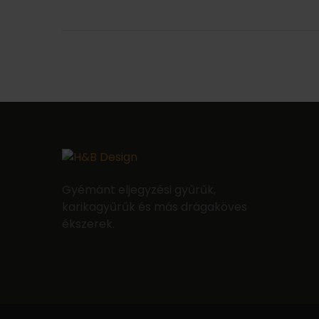
Gyémánt eljegyzési gyűrűk,
karikagyűrűk és más drágaköves
ékszerek.