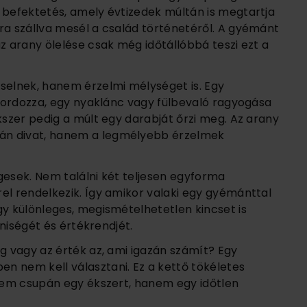
 befektetés, amely évtizedek múltán is megtartja
ra szállva mesél a család történetéről. A gyémánt
z arany ölelése csak még időtállóbbá teszi ezt a
elnek, hanem érzelmi mélységet is. Egy
t hordozza, egy nyaklánc vagy fülbevaló ragyogása
kszer pedig a múlt egy darabját őrzi meg. Az arany
án divat, hanem a legmélyebb érzelmek
gesek. Nem találni két teljesen egyforma
el rendelkezik. Így amikor valaki egy gyémánttal
gy különleges, megismételhetetlen kincset is
éniségét és értékrendjét.
ég vagy az érték az, ami igazán számít? Egy
n nem kell választani. Ez a kettő tökéletes
 nem csupán egy ékszert, hanem egy időtlen