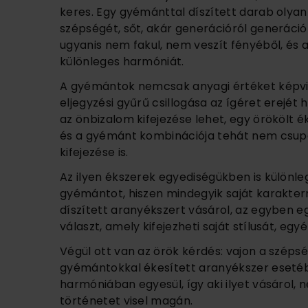
keres. Egy gyémánttal díszített darab olyan
szépségét, sőt, akár generációról generáció
ugyanis nem fakul, nem veszít fényéből, és a
különleges harmóniát.
A gyémántok nemcsak anyagi értéket képvis
eljegyzési gyűrű csillogása az ígéret erejé
az önbizalom kifejezése lehet, egy örökölt é
és a gyémánt kombinációja tehát nem csup
kifejezése is.
Az ilyen ékszerek egyediségükben is különle
gyémántot, hiszen mindegyik saját karakterr
díszített aranyékszert vásárol, az egyben e
választ, amely kifejezheti saját stílusát, egy
Végül ott van az örök kérdés: vajon a széps
gyémántokkal ékesített aranyékszer esetébe
harmóniában egyesül, így aki ilyet vásárol,
történetet visel magán.