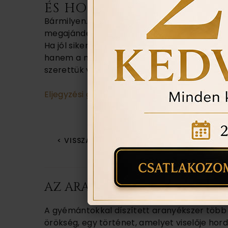
ÉS HOGY MILYEN ÉKSZER
Bármilyen. Lehet gyűrű,
nyaklánc
,
karkötő
, f
megajándékozni kívánt fél ízlése: tudjuk, mil
Ha jól sikerül választani, akkor egészen bi
hanem a másik pontosan tudni fogja, milyen 
szerettük volna meglepni.
Eljegyzési gyűrű széles választékban hogy m
< VISSZA A BLOGBA
AZ ARANY ÉS A GYÉMÁNT TAL
A gyémántokkal díszített aranyékszer több 
örökség, egy történet, amelyet viselője ho