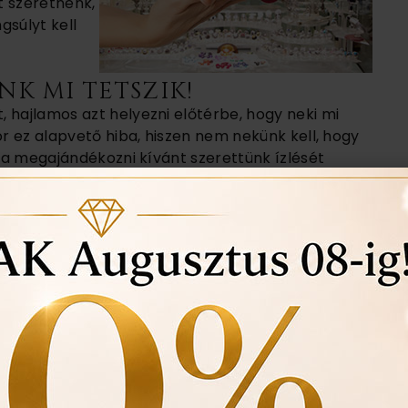
t szeretnénk,
gsúlyt kell
K MI TETSZIK!
 hajlamos azt helyezni előtérbe, hogy neki mi
or ez alapvető hiba, hiszen nem nekünk kell, hogy
l a megajándékozni kívánt szerettünk ízlését
zzá. Olyat kell választanunk, ami az ő stílusa,
akkor is, ha adott esetben mi, saját magunknak
A MINŐSÉGRE
zempont a minőség. Nem illik olyasmit
lyan ünnepre, mint a karácsony, ami kvázi az év
zt szánni az ajándékra, az válasszon inkább mást.
kiadni azt az összeget, amiért már valóban igényes,
 kap.
Karikagyűrű széles választékban itt