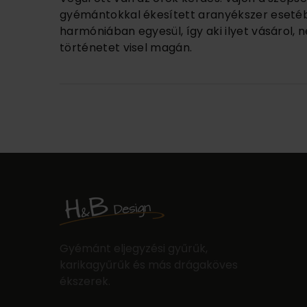
gyémántokkal ékesített aranyékszer esetébe
harmóniában egyesül, így aki ilyet vásárol,
történetet visel magán.
Gyémánt eljegyzési gyűrűk,
karikagyűrűk és más drágaköves
ékszerek.