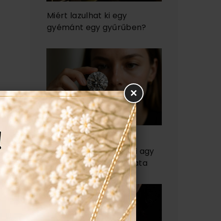
Miért lazulhat ki egy
gyémánt egy gyűrűben?
×
Miért vonz minket a
gyémánt? - az emberi agy
és a csillogás kapcsolata