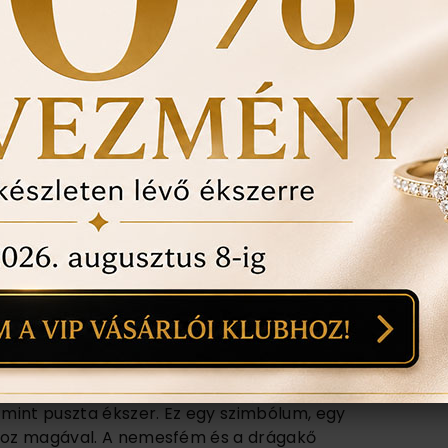
 LEHET AJÁNDÉK?
ülbevaló, bross, bármi. Itt is irányadó a
yen ékszereket visel szívesen, olyat vegyünk neki!
ztosan nem sablonajándéknak tűnik majd az ékszer,
jól ismerjük, és mennyire személyre szólóan
egtalálhassa az ízlésének megfelelőt!
ÁLKOZÁSA: IDŐTÁLLÓ ELEGANCIA
mint puszta ékszer. Ez egy szimbólum, egy
rdoz magával. A nemesfém és a drágakő