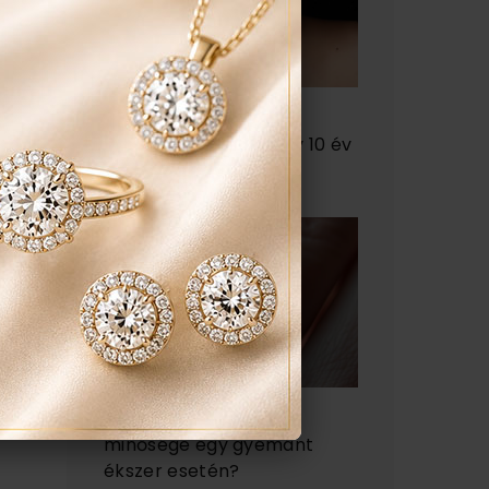
Hogyan ápold a
gyémántékszert, hogy 10 év
múlva is szép legyen?
Miért fontos a foglalat
minősége egy gyémánt
ékszer esetén?