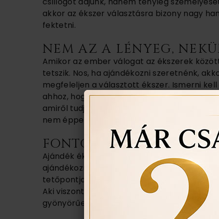
csillogót adjunk, hanem tényleg személyese
akkor az ékszer választásra bizony nagy han
fektetni.
NEM AZ A LÉNYEG, NEKÜN
Amikor az ember válogat az ékszerek között,
tetszik. Nos, ha ajándékozni szeretnénk, akk
megfeleljen a választott ékszer. Ismerni kel
ahhoz, hogy az ajándék tényleg passzoljon ho
amiről tudjuk, hogy szívesen hordaná - még 
nem éppen azt választottuk volna.
FONTOS, HOGY ADJUNK 
Ajándék ékszer esetében egy másik fontos s
ajándékozni, ami alacsony színvonalú. Egy o
tetőpontja, főleg nem. Aki nem akar sok pén
Aki viszont ékszert szeretne, ne sajnálja rá 
gyönyörűen megmunkált, minőségi darabot