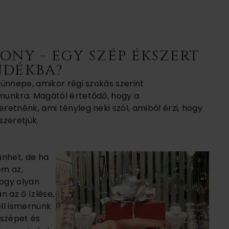
ONY - EGY SZÉP ÉKSZERT
NDÉKBA?
ünnepe, amikor régi szokás szerint
munkra. Magától értetődő, hogy a
etnénk, ami tényleg neki szól, amiből érzi, hogy
szeretjük.
űnhet, de ha
em az,
ogy olyan
 az ő ízlése,
kell ismernünk
 szépet és