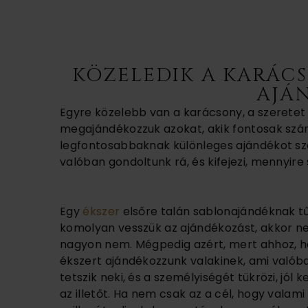
KÖZELEDIK A KARÁCS
AJÁ
Egyre közelebb van a karácsony, a szeretet 
megajándékozzuk azokat, akik fontosak szá
legfontosabbaknak különleges ajándékot szer
valóban gondoltunk rá, és kifejezi, mennyire 
Egy
ékszer
elsőre talán sablonajándéknak t
komolyan vesszük az ajándékozást, akkor n
nagyon nem. Mégpedig azért, mert ahhoz, h
ékszert ajándékozzunk valakinek, ami valóban
tetszik neki, és a személyiségét tükrözi, jól 
az illetőt. Ha nem csak az a cél, hogy valami