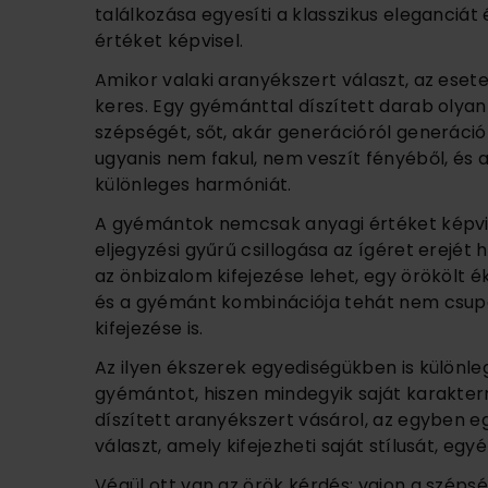
találkozása egyesíti a klasszikus eleganciát 
értéket képvisel.
Amikor valaki aranyékszert választ, az ese
keres. Egy gyémánttal díszített darab olyan
szépségét, sőt, akár generációról generáció
ugyanis nem fakul, nem veszít fényéből, és a
különleges harmóniát.
A gyémántok nemcsak anyagi értéket képvis
eljegyzési gyűrű csillogása az ígéret erejé
az önbizalom kifejezése lehet, egy örökölt é
és a gyémánt kombinációja tehát nem csup
kifejezése is.
Az ilyen ékszerek egyediségükben is különle
gyémántot, hiszen mindegyik saját karakterr
díszített aranyékszert vásárol, az egyben e
választ, amely kifejezheti saját stílusát, egy
Végül ott van az örök kérdés: vajon a széps