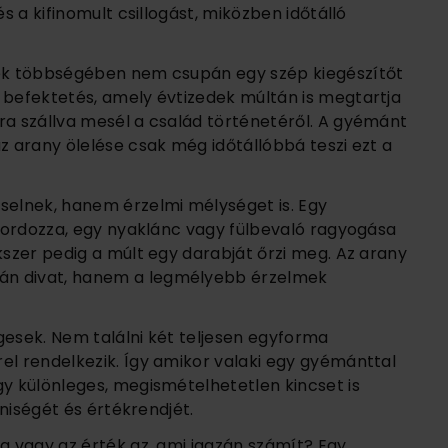
és a kifinomult csillogást, miközben időtálló
tek többségében nem csupán egy szép kiegészítőt
 befektetés, amely évtizedek múltán is megtartja
ra szállva mesél a család történetéről. A gyémánt
z arany ölelése csak még időtállóbbá teszi ezt a
elnek, hanem érzelmi mélységet is. Egy
t hordozza, egy nyaklánc vagy fülbevaló ragyogása
kszer pedig a múlt egy darabját őrzi meg. Az arany
án divat, hanem a legmélyebb érzelmek
gesek. Nem találni két teljesen egyforma
el rendelkezik. Így amikor valaki egy gyémánttal
gy különleges, megismételhetetlen kincset is
éniségét és értékrendjét.
ég vagy az érték az, ami igazán számít? Egy