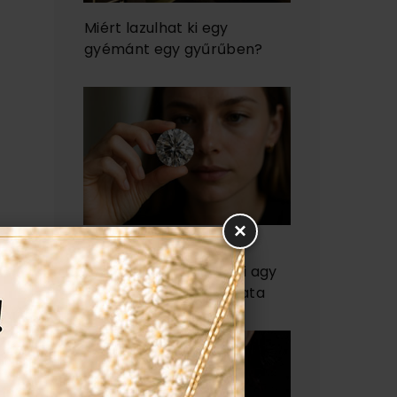
Miért lazulhat ki egy
gyémánt egy gyűrűben?
×
Miért vonz minket a
gyémánt? - az emberi agy
és a csillogás kapcsolata