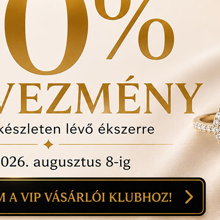
MÁHOZ
íves homlok és keskeny áll jellemzi, melyhez
os hosszabb fülbevalók. Ezekkel ugyanis könnyedén
övid
nyakláncokkal
tovább fokozhatod a
SD A GEOMETRIÁT!
en mindenhol lágy ívek jellemzik, kerek áll, íves
ek ellensúlyozására válassz geometrikus formájú
dig a v alakot rajzolók segítségével nyújthatod
lelógó fülbevalók is csodásan mutatnak majd