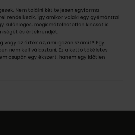
gesek. Nem találni két teljesen egyforma
el rendelkezik. Így amikor valaki egy gyémánttal
gy különleges, megismételhetetlen kincset is
éniségét és értékrendjét.
ég vagy az érték az, ami igazán számít? Egy
n nem kell választani. Ez a kettő tökéletes
 nem csupán egy ékszert, hanem egy időtlen