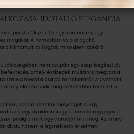
ÁLKOZÁSA: IDŐTÁLLÓ ELEGANCIA
mint puszta ékszer. Ez egy szimbólum, egy
rdoz magával. A nemesfém és a drágakő
és a kifinomult csillogást, miközben időtálló
tek többségében nem csupán egy szép kiegészítőt
 befektetés, amely évtizedek múltán is megtartja
ra szállva mesél a család történetéről. A gyémánt
z arany ölelése csak még időtállóbbá teszi ezt a
elnek, hanem érzelmi mélységet is. Egy
t hordozza, egy nyaklánc vagy fülbevaló ragyogása
kszer pedig a múlt egy darabját őrzi meg. Az arany
án divat, hanem a legmélyebb érzelmek