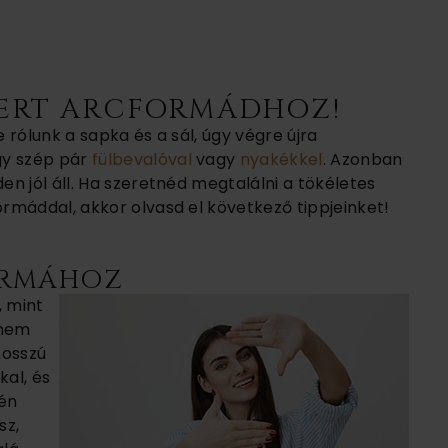
ZERT ARCFORMÁDHOZ!
rólunk a sapka és a sál, úgy végre újra
y szép pár
fülbevalóval
vagy
nyakékkel
. Azonban
n jól áll. Ha szeretnéd megtalálni a tökéletes
rmáddal, akkor olvasd el következő tippjeinket!
ORMÁHOZ
, mint
 nem
hosszú
kal, és
dén
sz,