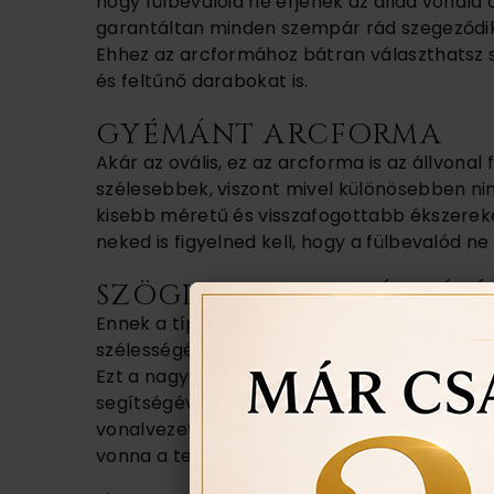
hogy fülbevalóid ne érjenek az állad vonala a
garantáltan minden szempár rád szegeződi
Ehhez az arcformához bátran választhatsz 
és feltűnő darabokat is.
GYÉMÁNT ARCFORMA
Akár az ovális, ez az arcforma is az állvona
szélesebbek, viszont mivel különösebben nin
kisebb méretű és visszafogottabb ékszerek
neked is figyelned kell, hogy a fülbevalód ne 
SZÖGLETES ARC LÁGYÍTÁ
Ennek a típusnak a fő szembetűnő jellemzőj
szélességével, valamint az arccsontok és az 
Ezt a nagyon erőteljes geometrikus formát,
segítségével ellensúlyozhatod, így megtörve
vonalvezetésűt, vagy karikát, állad ellensú
vonna a tekinteteket.