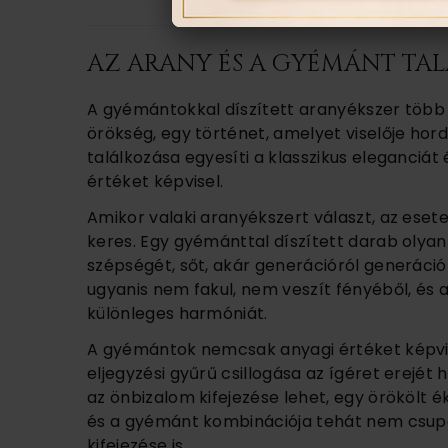
AZ ARANY ÉS A GYÉMÁNT TAL
A gyémántokkal díszített aranyékszer több 
örökség, egy történet, amelyet viselője ho
találkozása egyesíti a klasszikus eleganciát 
értéket képvisel.
Amikor valaki aranyékszert választ, az ese
keres. Egy gyémánttal díszített darab olyan
szépségét, sőt, akár generációról generáció
ugyanis nem fakul, nem veszít fényéből, és a
különleges harmóniát.
A gyémántok nemcsak anyagi értéket képvis
eljegyzési gyűrű csillogása az ígéret erejé
az önbizalom kifejezése lehet, egy örökölt é
és a gyémánt kombinációja tehát nem csup
kifejezése is.