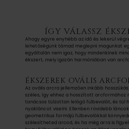
ÍGY VÁLASSZ ÉKS
Ahogy egyre enyhébb az idő és lekerül végre 
lehetőségünk támad meglepni magunkat eg
egyáltalán nem igaz, hogy mindenkinek minde
ékszert, mely igazán harmóniában van arcfo
ÉKSZEREK OVÁLIS ARCF
Az ovális arcra jellemzően inkább hosszúkás
széles, így ehhez a hosszított arcformához
tanácsos túlzottan lelógó fülbevalót, és túl 
nyakláncot viselni. Ellenben rövidebb láncok
geometrikus formájú fülbevalókkal könnye
szélesítheted arcod, és ha még arra is figyel