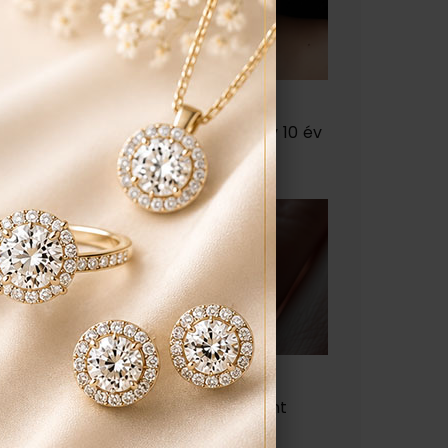
Hogyan ápold a
gyémántékszert, hogy 10 év
múlva is szép legyen?
Miért fontos a foglalat
minősége egy gyémánt
ékszer esetén?