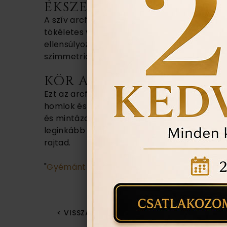
ÉKSZEREK SZÍV ARCFOR
A szív arcformával rendelkezőket szélesebb 
tökéletes választást jelentenek a hangsúly
ellensúlyozhatjuk állunk aránytalanságát. R
szimmetria illúzióját.
KÖR ARCFORMÁVAL KERE
Ezt az arcformát elég könnyű jellemezni, hisz
homlok és kerek orcák. Az arc sok lágy ívén
és mintázatú fülbevalókat, nyakláncokból pe
leginkább vonásaidat. Az elegáns, hosszan 
rajtad.
"
Gyémánt karikagyűrű 14 és 18 karátos itt!
< VISSZA A BLOGBA