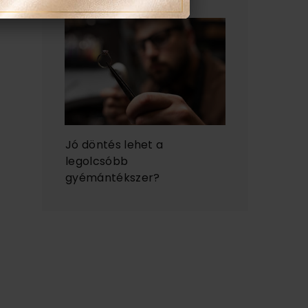
Jó döntés lehet a
legolcsóbb
gyémántékszer?