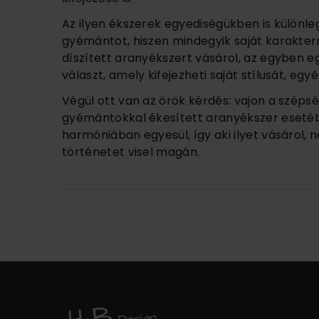
Az ilyen ékszerek egyediségükben is különle
gyémántot, hiszen mindegyik saját karakterr
díszített aranyékszert vásárol, az egyben e
választ, amely kifejezheti saját stílusát, egy
Végül ott van az örök kérdés: vajon a széps
gyémántokkal ékesített aranyékszer esetébe
harmóniában egyesül, így aki ilyet vásárol,
történetet visel magán.