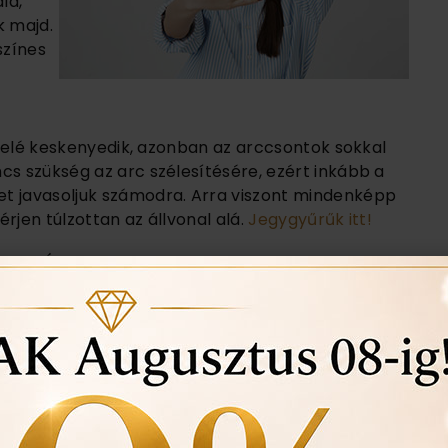
lá,
k majd.
színes
l felé keskenyedik, azonban az arccsontok sokkal
cs szükség az arc szélesítésére, ezért inkább a
et javasoljuk számodra. Arra viszont mindenképp
érjen túlzottan az állvonal alá.
Jegygyűrűk itt!
SA ÉKSZEREKKEL
e a széles állkapocs, mely azonos a homlok
állkapocs közötti távolság is egyenlően széles.
lágy ívű lógós fülbevalók
és hosszú láncok
 a vonalakat. Fülbevalóból válassz hullámos
lyozására pedig válassz hangsúlyos medált, mely