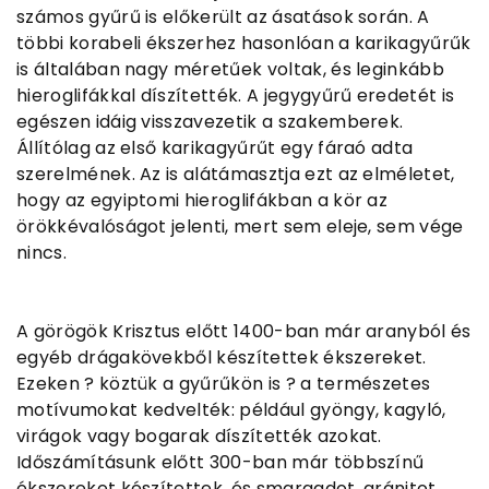
számos gyűrű is előkerült az ásatások során. A
többi korabeli ékszerhez hasonlóan a karikagyűrűk
is általában nagy méretűek voltak, és leginkább
hieroglifákkal díszítették. A jegygyűrű eredetét is
egészen idáig visszavezetik a szakemberek.
Állítólag az első karikagyűrűt egy fáraó adta
szerelmének. Az is alátámasztja ezt az elméletet,
hogy az egyiptomi hieroglifákban a kör az
örökkévalóságot jelenti, mert sem eleje, sem vége
nincs.
A görögök Krisztus előtt 1400-ban már aranyból és
egyéb drágakövekből készítettek ékszereket.
Ezeken ? köztük a gyűrűkön is ? a természetes
motívumokat kedvelték: például gyöngy, kagyló,
virágok vagy bogarak díszítették azokat.
Időszámításunk előtt 300-ban már többszínű
ékszereket készítettek, és smaragdot, gránitot,