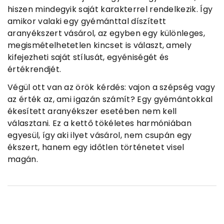
hiszen mindegyik saját karakterrel rendelkezik. Így
amikor valaki egy gyémánttal díszített
aranyékszert vásárol, az egyben egy különleges,
megismételhetetlen kincset is választ, amely
kifejezheti saját stílusát, egyéniségét és
értékrendjét.
Végül ott van az örök kérdés: vajon a szépség vagy
az érték az, ami igazán számít? Egy gyémántokkal
ékesített aranyékszer esetében nem kell
választani. Ez a kettő tökéletes harmóniában
egyesül, így aki ilyet vásárol, nem csupán egy
ékszert, hanem egy időtlen történetet visel
magán.