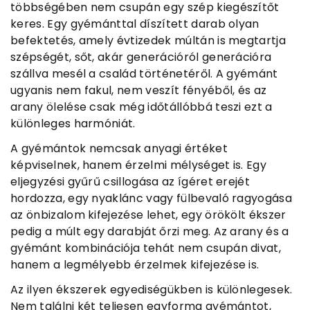
többségében nem csupán egy szép kiegészítőt
keres. Egy gyémánttal díszített darab olyan
befektetés, amely évtizedek múltán is megtartja
szépségét, sőt, akár generációról generációra
szállva mesél a család történetéről. A gyémánt
ugyanis nem fakul, nem veszít fényéből, és az
arany ölelése csak még időtállóbbá teszi ezt a
különleges harmóniát.
A gyémántok nemcsak anyagi értéket
képviselnek, hanem érzelmi mélységet is. Egy
eljegyzési gyűrű csillogása az ígéret erejét
hordozza, egy nyaklánc vagy fülbevaló ragyogása
az önbizalom kifejezése lehet, egy örökölt ékszer
pedig a múlt egy darabját őrzi meg. Az arany és a
gyémánt kombinációja tehát nem csupán divat,
hanem a legmélyebb érzelmek kifejezése is.
Az ilyen ékszerek egyediségükben is különlegesek.
Nem találni két teljesen egyforma gyémántot,