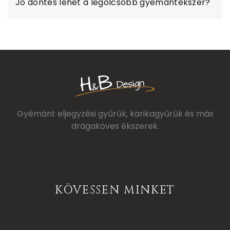
Jó döntés lehet a legolcsóbb gyémántékszer?
Gyémánt eljegyzési gyűrűk, karikagyűrűk és más
drágaköves ékszerek.
KÖVESSEN MINKET