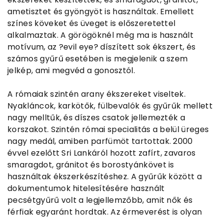
ametisztet és gyöngyöt is használtak. Emellett
színes köveket és üveget is előszeretettel
alkalmaztak. A görögöknél még ma is használt
motívum, az ?evil eye? díszített sok ékszert, és
számos gyűrű esetében is megjelenik a szem
jelkép, ami megvéd a gonosztól.
A rómaiak szintén arany ékszereket viseltek.
Nyakláncok, karkötők, fülbevalók és gyűrűk mellett
nagy melltűk, és díszes csatok jellemezték a
korszakot. Szintén római specialitás a belül üreges
nagy medál, amiben parfümöt tartottak. 2000
évvel ezelőtt Sri Lankáról hozott zafírt, zavaros
smaragdot, gránitot és borostyánkövet is
használtak ékszerkészítéshez. A gyűrűk között a
dokumentumok hitelesítésére használt
pecsétgyűrű volt a legjellemzőbb, amit nők és
férfiak egyaránt hordtak. Az érmeverést is olyan