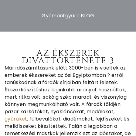
Gyémántgyűrű BLOG
AZ ÉKSZEREK
DIVATTÖRTÉNETE 3
Már időszámításunk előtt 3000-ben is viseltek az
emberek ékszereket az ősi Egyiptomban ? erről
tanúskodnak a fáraók sírjaiban feltárt leletek.
Ékszerkészítéshez leginkább aranyat használtak,
mert ritka volt, sokáig szép maradt, és viszonylag
könnyen megmunkálható volt. A fáraók földjén
pazar karkötőket, nyakláncokat, medálokat,
gyűrűket
, fülbevalókat, diadémokat, fejdíszeket és
melldíszeket készítettek. Talán a legjobban a
temetkezési maszkok jellemzik ezt az időszakot, de