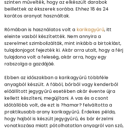
szinten művelték, hogy az elkészült darabok
beillettek az ékszerek sorába. Ehhez 18 és 24
karátos aranyat használtak.
Rómában is használatos volt a
karikagyűrű
, itt
eleinte vasból készítették. Nem annyira a
szerelmet szimbolizálták, mint inkább a birtoklást,
tulajdonjogot fejezték ki. Akár arra utalt, hogy a férj
tulajdona volt a feleség, akár arra, hogy egy
rabszolga a gazdájáé.
Ebben az időszakban a karikagyűrű többféle
anyagból készült. A fából, bőrből vagy kenderből
előállított jegygyűrű esetében akár évente újra
kellett készíteni, megújítani. A vas és a csont
időtállóbb volt, de ezt is ?hamar? felváltotta a
praktikusabb arany karikagyűrű. Érdekes példa,
hogy hajból is készült jegygyűrű, és bár érzelmi
vonatkozása miatt pótolhatatlan anyagról van szó,