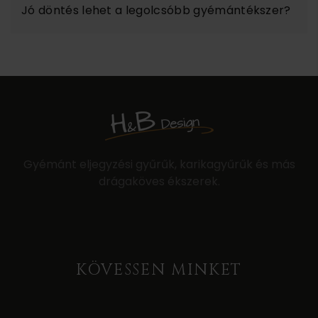
Jó döntés lehet a legolcsóbb gyémántékszer?
Gyémánt eljegyzési gyűrűk, karikagyűrűk és más
drágaköves ékszerek.
KÖVESSEN MINKET