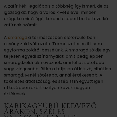
A zafír kék, legalábbis a többség így ismeri, de az
igazság az, hogy a vörös kivételével minden
drágakő minőségű, korond csoportba tartozó kő
zafírnak számít.
A
smaragd
a természetben előforduló berill
ásvány zöld változata. Természetesen itt sem
egyforma zöldről beszélünk. A smaragd zöldje egy
teljesen egyedi színárnyalat, amit pedig éppen
smaragdzöldnek neveznek, ami lehet sötétebb
vagy világosabb. Ritka a teljesen átlátszó, hibátlan
smaragd. Minél sötétebb, annál értékesebb. A
tökéletes átlátszóság, és szép szín együtt igen
ritka, éppen ezért az ilyen kövek nagyon
értékesek.
KARIKAGYŰRŰ KEDVEZŐ
ÁRAKON, SZÉLES