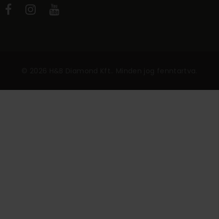
©
2026
H&B Diamond Kft.
. Minden jog fenntartva
.