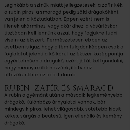
Leginkább a színük miatt jellegzetesek: a zafír kék,
a rubin piros, a smaragd pedig zöld drágakőként
van jelen a köztudatban. Éppen ezért nem is
illenek akármihez, vagy akárkihez: a vásárláskor
tisztában kell lennünk azzal, hogy fogjuk-e tudni
viselni az ékszert. Természetesen ebben az
esetben is igaz, hogy a fém tulajdonképpen csak a
foglalatot jelenti a kő körül: az ékszer középpontja
egyértelműen a drágakő, ezért jól át kell gondolni,
hogy mennyire illik hozzánk, illetve az
öltözékünkhöz az adott darab.
RUBIN, ZAFÍR ÉS SMARAGD
A rubin a gyémánt után a második legkeményebb
drágakő. Különböző árnyalatai vannak, bár
mindegyik piros, lehet világosabb, sötétebb kicsit
kékes, sárgás a beütésű. Igen ellenálló és kemény
drágakő.