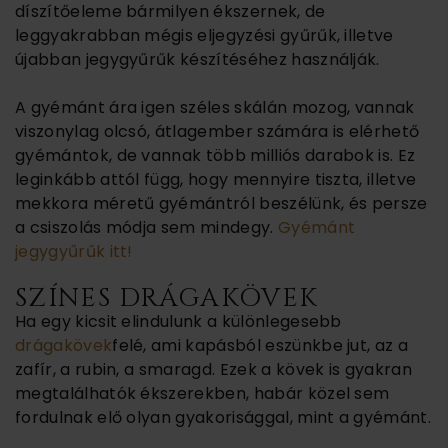
díszítőeleme bármilyen ékszernek, de
leggyakrabban mégis eljegyzési gyűrűk, illetve
újabban jegygyűrűk készítéséhez használják.
A gyémánt ára igen széles skálán mozog, vannak
viszonylag olcsó, átlagember számára is elérhető
gyémántok, de vannak több milliós darabok is. Ez
leginkább attól függ, hogy mennyire tiszta, illetve
mekkora méretű gyémántról beszélünk, és persze
a csiszolás módja sem mindegy.
Gyémánt
jegygyűrűk itt!
SZÍNES DRÁGAKÖVEK
Ha egy kicsit elindulunk a különlegesebb
drágakövek
felé, ami kapásból eszünkbe jut, az a
zafír, a rubin, a smaragd. Ezek a kövek is gyakran
megtalálhatók ékszerekben, habár közel sem
fordulnak elő olyan gyakorisággal, mint a gyémánt.