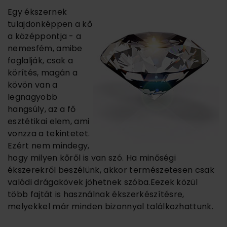
Egy ékszernek
tulajdonképpen a kő
a középpontja - a
nemesfém, amibe
foglalják, csak a
körítés, magán a
kövön van a
legnagyobb
hangsúly, az a fő
esztétikai elem, ami
vonzza a tekintetet.
Ezért nem mindegy,
hogy milyen kőről is van szó. Ha minőségi
ékszerekről beszélünk, akkor természetesen csak
valódi drágakövek jöhetnek szóba.Eezek közül
több fajtát is használnak ékszerkészítésre,
melyekkel már minden bizonnyal találkozhattunk.