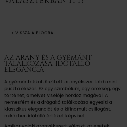
VÁLASZTÉKBAN ITT!
< VISSZA A BLOGBA
AZ ARANY ÉS A GYÉMÁNT
TALÁLKOZÁSA: IDŐTÁLLÓ
ELEGANCIA
A gyémántokkal díszített aranyékszer több mint
puszta ékszer. Ez egy szimbólum, egy örökség, egy
történet, amelyet viselője hordoz magával. A
nemesfém és a drágakő találkozása egyesíti a
klasszikus eleganciát és a kifinomult csillogást,
miközben időtálló értéket képvisel.
Amikor valaki aranyékszert választ, az esetek