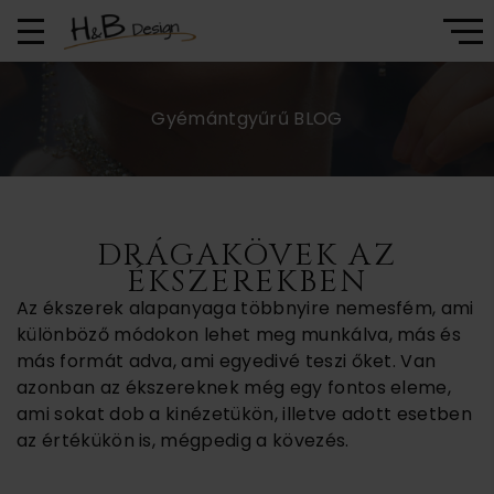
Gyémántgyűrű BLOG
DRÁGAKÖVEK AZ
ÉKSZEREKBEN
Az ékszerek alapanyaga többnyire nemesfém, ami
különböző módokon lehet meg munkálva, más és
más formát adva, ami egyedivé teszi őket. Van
azonban az ékszereknek még egy fontos eleme,
ami sokat dob a kinézetükön, illetve adott esetben
az értékükön is, mégpedig a kövezés.