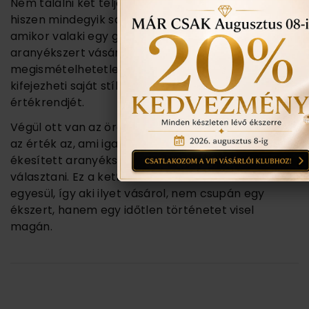
Nem találni két teljesen egyforma gyémántot,
hiszen mindegyik saját karakterrel rendelkezik. Így
amikor valaki egy gyémánttal díszített
aranyékszert vásárol, az egyben egy különleges,
megismételhetetlen kincset is választ, amely
kifejezheti saját stílusát, egyéniségét és
értékrendjét.
Végül ott van az örök kérdés: vajon a szépség vagy
az érték az, ami igazán számít? Egy gyémántokkal
ékesített aranyékszer esetében nem kell
választani. Ez a kettő tökéletes harmóniában
egyesül, így aki ilyet vásárol, nem csupán egy
ékszert, hanem egy időtlen történetet visel
magán.