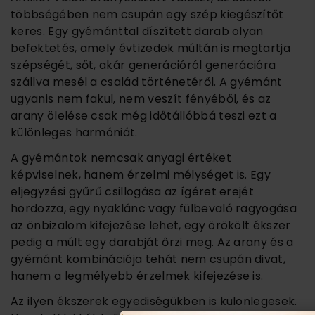
többségében nem csupán egy szép kiegészítőt
keres. Egy gyémánttal díszített darab olyan
befektetés, amely évtizedek múltán is megtartja
szépségét, sőt, akár generációról generációra
szállva mesél a család történetéről. A gyémánt
ugyanis nem fakul, nem veszít fényéből, és az
arany ölelése csak még időtállóbbá teszi ezt a
különleges harmóniát.
A gyémántok nemcsak anyagi értéket
képviselnek, hanem érzelmi mélységet is. Egy
eljegyzési gyűrű csillogása az ígéret erejét
hordozza, egy nyaklánc vagy fülbevaló ragyogása
az önbizalom kifejezése lehet, egy örökölt ékszer
pedig a múlt egy darabját őrzi meg. Az arany és a
gyémánt kombinációja tehát nem csupán divat,
hanem a legmélyebb érzelmek kifejezése is.
Az ilyen ékszerek egyediségükben is különlegesek.