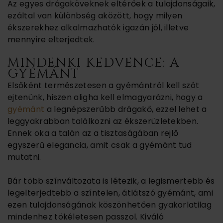
Az egyes drágaköveknek eltérőek a tulajdonságaik,
ezáltal van különbség aközött, hogy milyen
ékszerekhez alkalmazhatók igazán jól, illetve
mennyire elterjedtek.
MINDENKI KEDVENCE: A
GYÉMÁNT
Elsőként természetesen a gyémántról kell szót
ejtenünk, hiszen aligha kell elmagyarázni, hogy a
gyémánt
a legnépszerűbb drágakő, ezzel lehet a
leggyakrabban találkozni az ékszerüzletekben.
Ennek oka a talán az a tisztaságában rejlő
egyszerű elegancia, amit csak a gyémánt tud
mutatni.
Bár több színváltozata is létezik, a legismertebb és
legelterjedtebb a színtelen, átlátszó gyémánt, ami
ezen tulajdonságának köszönhetően gyakorlatilag
mindenhez tökéletesen passzol. Kiváló