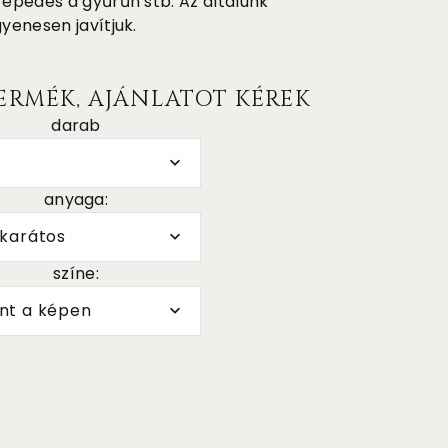
repedés a gyűrűn stb. Az általunk
gyenesen javítjuk.
ERMÉK, AJÁNLATOT KÉREK
darab
anyaga:
 karátos
színe:
nt a képen