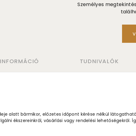
Személyes megtekintés a
találh
V
 INFORMÁCIÓ
TUDNIVALÓK
ideje alatt bármikor, előzetes időpont kérése nélkül látogathat
lgálni ékszereinkről, vásárlási vagy rendelési lehetőségekről.