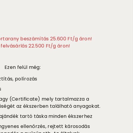
törtarany beszámítás 25.600 Ft/g áron!
felvásárlás 22.500 Ft/g áron!
Ezen felül még:
títás, polírozás
s
agy (Certificate) mely tartalmazza a
őségét az ékszerben található anyagokat.
ajándék tartó táska minden ékszerhez
ngyenes ellenőrzés, rejtett károsodás