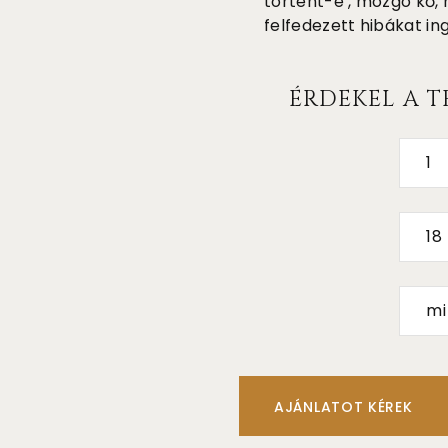
történt-e , mozgó kő, 
felfedezett hibákat in
ÉRDEKEL A T
1
18
mi