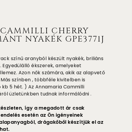
CAMMILLI CHERRY
ÁNT NYAKÉK GPE3771J
ack színű aranyból készült nyakék, briliáns
. Egyedülálló ékszerek, amelyeket
ellemez. Azon nők számára, akik az alapvető
( Más színben , többféle kivitelben is
ő kb 5 hét. ) Az Annamaria Cammilli
járól üzletünkben tudnak informálódni .
készleten, így a megadott ár csak
rendelés esetén az Ön igényeinek
alapanyagból, drágakőből készítjük el az
hat.