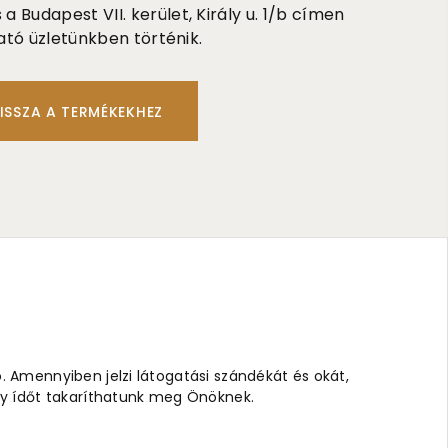
 Budapest VII. kerület, Király u. 1/b címen
ató üzletünkben történik.
ISSZA A TERMÉKEKHEZ
ó. Amennyiben jelzi látogatási szándékát és okát,
 Így ídőt takaríthatunk meg Önöknek.