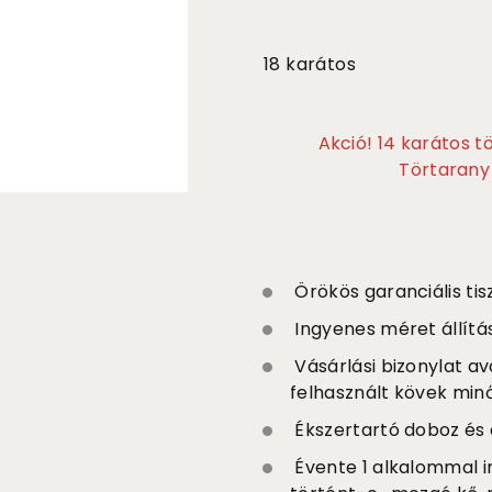
585 000
18 karátos
Akció! 14 karátos 
Törtarany 
Örökös garanciális tisz
Ingyenes méret állítá
Vásárlási bizonylat av
felhasznált kövek min
Ékszertartó doboz és 
Évente 1 alkalommal i