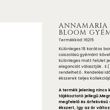
ANNAMARIA 
BLOOM GYÉM
Termékkód: 16215
Különleges 18 karátos bar
csiszolású gyémánt kővel
különleges matt felület j
eleganciát választják . E.
rendelhető . Rendelési id
ékszerek teljes kollekció
A termék jelenleg nincs 
tájékoztató jellegű.Meg
megfelelő és árfekvésű 
ékszert, így az ár változ