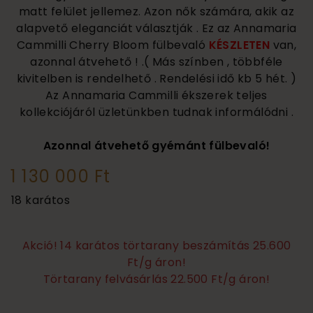
matt felület jellemez. Azon nők számára, akik az
alapvető eleganciát választják . Ez az Annamaria
Cammilli Cherry Bloom fülbevaló
KÉSZLETEN
van,
azonnal átvehető ! .( Más színben , többféle
kivitelben is rendelhető . Rendelési idő kb 5 hét. )
Az Annamaria Cammilli ékszerek teljes
kollekciójáról üzletünkben tudnak informálódni .
Azonnal átvehető gyémánt fülbevaló!
1 130 000 Ft
18 karátos
Akció! 14 karátos törtarany beszámítás 25.600
Ft/g áron!
Törtarany felvásárlás 22.500 Ft/g áron!