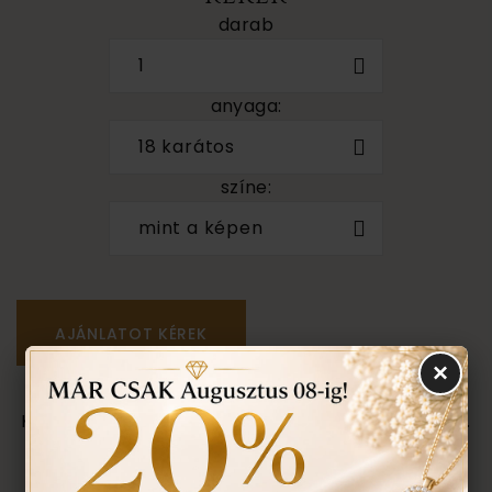
darab
1
anyaga:
18 karátos
színe:
mint a képen
×
Személyes megtekintés a Budapest VII. kerület,
Király u. 1/b címen található üzletünkben történik.