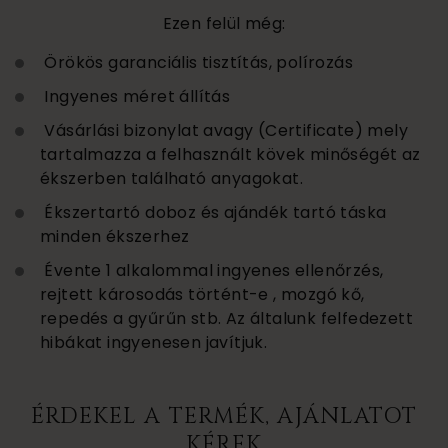
Ezen felül még:
Örökös garanciális tisztítás, polírozás
Ingyenes méret állítás
Vásárlási bizonylat avagy (Certificate) mely
tartalmazza a felhasznált kövek minőségét az
ékszerben található anyagokat.
Ékszertartó doboz és ajándék tartó táska
minden ékszerhez
Évente 1 alkalommal ingyenes ellenőrzés,
rejtett károsodás történt-e , mozgó kő,
repedés a gyűrűn stb. Az általunk felfedezett
hibákat ingyenesen javítjuk.
ÉRDEKEL A TERMÉK, AJÁNLATOT
KÉREK