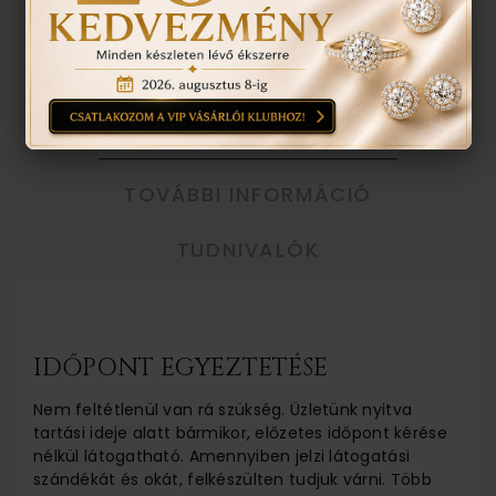
VISSZA A TERMÉKEKHEZ
EGYEZTETÉS
TOVÁBBI INFORMÁCIÓ
TUDNIVALÓK
IDŐPONT EGYEZTETÉSE
Nem feltétlenül van rá szükség. Üzletünk nyitva
tartási ideje alatt bármikor, előzetes időpont kérése
nélkül látogatható. Amennyiben jelzi látogatási
szándékát és okát, felkészülten tudjuk várni. Több