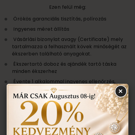
Ezen felül még:
Örökös garanciális tisztítás, polírozás
Ingyenes méret állítás
Vásárlási bizonylat avagy (Certificate) mely
tartalmazza a felhasznált kövek minőségét az
ékszerben található anyagokat.
Ékszertartó doboz és ajándék tartó táska
minden ékszerhez
Évente 1 alkalommal ingyenes ellenőrzés,
rejtett károsodás történt-e , mozgó kő,
×
repedés a gyűrűn stb. Az általunk felfedezett
hibákat ingyenesen javítjuk.
ÉRDEKEL A TERMÉK, AJÁNLATOT
KÉREK