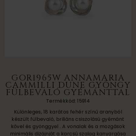
GOR1965W ANNAMARIA
CAMMILLI DUNE GYÖNGY
FÜLBEVALÓ GYÉMÁNTTAL
Termékkód: 15914
Különleges, 18 karátos fehér színű aranyból
készült fülbevaló, briliáns csiszolású gyémánt
kővel és gyönggyel . A vonalak és a mozgások
minimális dizájnját a karcsú szalag kanyargása