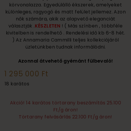
körvonalazza. Egyedülálló ékszerek, amelyeket
különleges, ragyogó és matt felület jellemez. Azon
nők számára, akik az alapvető eleganciát
választják .
KÉSZLETEN
! ( Más színben , többféle
kivitelben is rendelhető . Rendelési idő kb 6-8 hét.
) Az Annamaria Cammilli teljes kollekciójáról
üzletünkben tudnak informálódni.
Azonnal átvehető gyémánt fülbevaló!
1 295 000 Ft
18 karátos
Akció! 14 karátos törtarany beszámítás 25.100
Ft/g áron!
Törtarany felvásárlás 22.100 Ft/g áron!