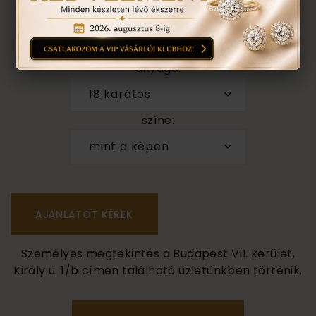
darab
1
anyaga:
18 karátos
színe:
mint a képen
Személyes megtekintés a Budapest VII. kerület,
Király u. 1/b címen található üzletünkben történik.