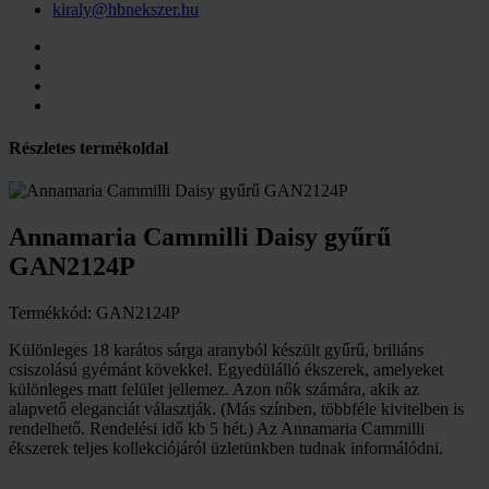
kiraly@hbnekszer.hu
Részletes termékoldal
Annamaria Cammilli Daisy gyűrű
GAN2124P
Termékkód: GAN2124P
Különleges 18 karátos sárga aranyból készült gyűrű, briliáns
csiszolású gyémánt kövekkel. Egyedülálló ékszerek, amelyeket
különleges matt felület jellemez. Azon nők számára, akik az
alapvető eleganciát választják. (Más színben, többféle kivitelben is
rendelhető. Rendelési idő kb 5 hét.) Az Annamaria Cammilli
ékszerek teljes kollekciójáról üzletünkben tudnak informálódni.