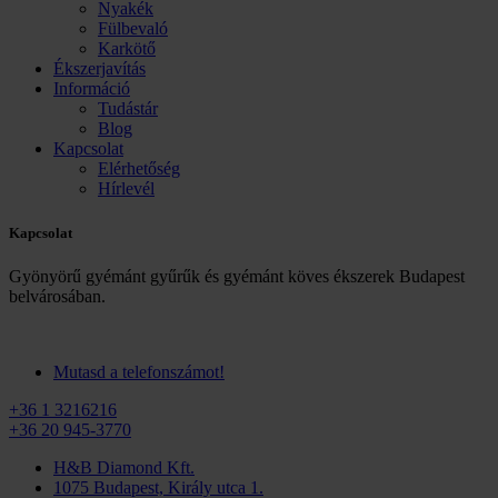
Nyakék
Fülbevaló
Karkötő
Ékszerjavítás
Információ
Tudástár
Blog
Kapcsolat
Elérhetőség
Hírlevél
Kapcsolat
Gyönyörű gyémánt gyűrűk és gyémánt köves ékszerek Budapest
belvárosában.
Mutasd a telefonszámot!
+36 1 3216216
+36 20 945-3770
H&B Diamond Kft.
1075 Budapest, Király utca 1.