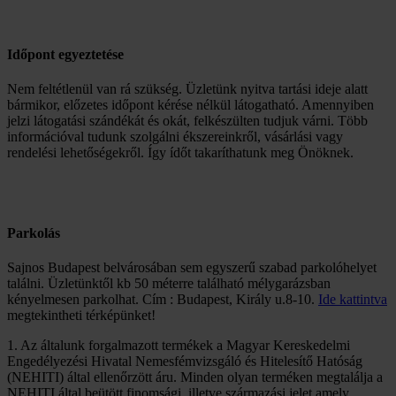
Időpont egyeztetése
Nem feltétlenül van rá szükség. Üzletünk nyitva tartási ideje alatt
bármikor, előzetes időpont kérése nélkül látogatható. Amennyiben
jelzi látogatási szándékát és okát, felkészülten tudjuk várni. Több
információval tudunk szolgálni ékszereinkről, vásárlási vagy
rendelési lehetőségekről. Így ídőt takaríthatunk meg Önöknek.
Parkolás
Sajnos Budapest belvárosában sem egyszerű szabad parkolóhelyet
találni. Üzletünktől kb 50 méterre található mélygarázsban
kényelmesen parkolhat. Cím : Budapest, Király u.8-10.
Ide kattintva
megtekintheti térképünket!
1. Az általunk forgalmazott termékek a Magyar Kereskedelmi
Engedélyezési Hivatal Nemesfémvizsgáló és Hitelesítő Hatóság
(NEHITI) által ellenőrzött áru. Minden olyan terméken megtalálja a
NEHITI által beütött finomsági, illetve származási jelet amely