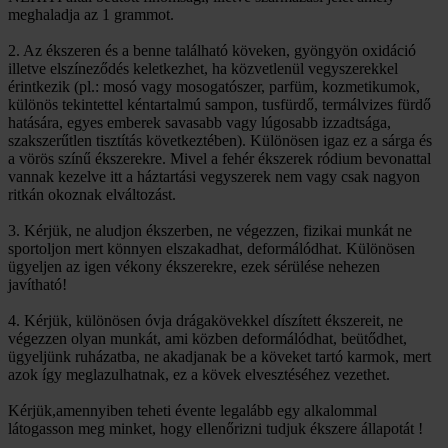
meghaladja az 1 grammot.
2. Az ékszeren és a benne található köveken, gyöngyön oxidáció
illetve elszíneződés keletkezhet, ha közvetlenül vegyszerekkel
érintkezik (pl.: mosó vagy mosogatószer, parfüm, kozmetikumok,
különös tekintettel kéntartalmú sampon, tusfürdő, termálvizes fürdő
hatására, egyes emberek savasabb vagy lúgosabb izzadtsága,
szakszerűtlen tisztítás következtében). Különösen igaz ez a sárga és
a vörös színű ékszerekre. Mivel a fehér ékszerek ródium bevonattal
vannak kezelve itt a háztartási vegyszerek nem vagy csak nagyon
ritkán okoznak elváltozást.
3. Kérjük, ne aludjon ékszerben, ne végezzen, fizikai munkát ne
sportoljon mert könnyen elszakadhat, deformálódhat. Különösen
ügyeljen az igen vékony ékszerekre, ezek sérülése nehezen
javítható!
4. Kérjük, különösen óvja drágakövekkel díszített ékszereit, ne
végezzen olyan munkát, ami közben deformálódhat, beütődhet,
ügyeljünk ruházatba, ne akadjanak be a köveket tartó karmok, mert
azok így meglazulhatnak, ez a kövek elvesztéséhez vezethet.
Kérjük,amennyiben teheti évente legalább egy alkalommal
látogasson meg minket, hogy ellenőrizni tudjuk ékszere állapotát !