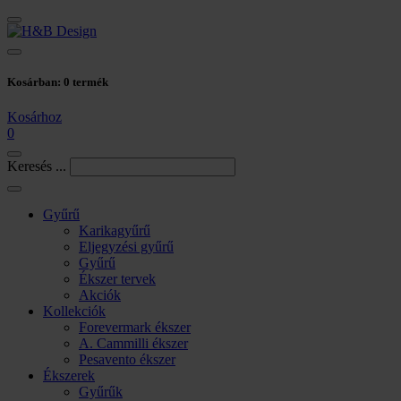
Kosárban:
0
termék
Kosárhoz
0
Keresés ...
Gyűrű
Karikagyűrű
Eljegyzési gyűrű
Gyűrű
Ékszer tervek
Akciók
Kollekciók
Forevermark ékszer
A. Cammilli ékszer
Pesavento ékszer
Ékszerek
Gyűrűk