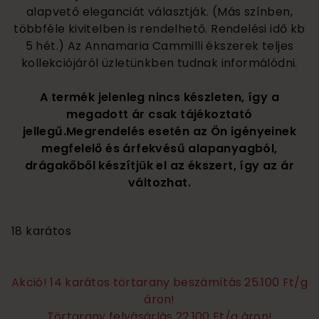
alapvető eleganciát választják. (Más színben,
többféle kivitelben is rendelhető. Rendelési idő kb
5 hét.) Az Annamaria Cammilli ékszerek teljes
kollekciójáról üzletünkben tudnak informálódni.
A termék jelenleg nincs készleten, így a
megadott ár csak tájékoztató
jellegű.Megrendelés esetén az Ön igényeinek
megfelelő és árfekvésű alapanyagból,
drágakőből készítjük el az ékszert, így az ár
változhat.
830 000
18 karátos
Akció! 14 karátos törtarany beszámítás 25.100 Ft/g
áron!
Törtarany felvásárlás 22.100 Ft/g áron!