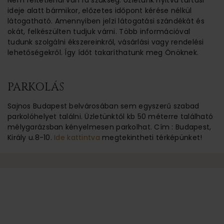
Nem feltétlenül van rá szükség. Üzletünk nyitva tartási
ideje alatt bármikor, előzetes időpont kérése nélkül
látogatható. Amennyiben jelzi látogatási szándékát és
okát, felkészülten tudjuk várni. Több információval
tudunk szolgálni ékszereinkről, vásárlási vagy rendelési
lehetőségekről. Így ídőt takaríthatunk meg Önöknek.
PARKOLÁS
Sajnos Budapest belvárosában sem egyszerű szabad
parkolóhelyet találni. Üzletünktől kb 50 méterre található
mélygarázsban kényelmesen parkolhat. Cím : Budapest,
Király u.8-10.
Ide kattintva
megtekintheti térképünket!