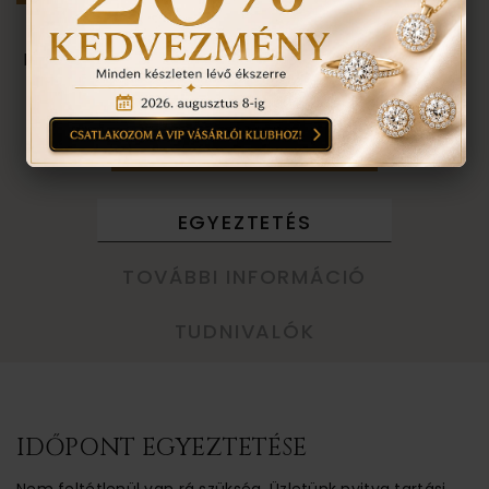
Személyes megtekintés a Budapest VII. kerület,
Király u. 1/b címen található üzletünkben történik.
VISSZA A TERMÉKEKHEZ
EGYEZTETÉS
TOVÁBBI INFORMÁCIÓ
TUDNIVALÓK
IDŐPONT EGYEZTETÉSE