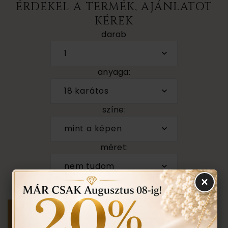
ÉRDEKEL A TERMÉK, AJÁNLATOT
KÉREK
darab
1
anyaga:
18 karátos
színe:
mint a képen
méret:
nem tudom
×