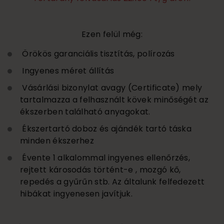
Ezen felül még:
Örökös garanciális tisztítás, polírozás
Ingyenes méret állítás
Vásárlási bizonylat avagy (Certificate) mely
tartalmazza a felhasznált kövek minőségét az
ékszerben található anyagokat.
Ékszertartó doboz és ajándék tartó táska
minden ékszerhez
Évente 1 alkalommal ingyenes ellenőrzés,
rejtett károsodás történt-e , mozgó kő,
repedés a gyűrűn stb. Az általunk felfedezett
hibákat ingyenesen javítjuk.