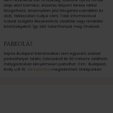
Nem feltétlenül van rá szükség. Üzletünk nyitva tartási
ideje alatt bármikor, előzetes időpont kérése nélkül
látogatható. Amennyiben jelzi látogatási szándékát és
okát, felkészülten tudjuk várni. Több információval
tudunk szolgálni ékszereinkről, vásárlási vagy rendelési
lehetőségekről. Így ídőt takaríthatunk meg Önöknek.
PARKOLÁS
Sajnos Budapest belvárosában sem egyszerű szabad
parkolóhelyet találni. Üzletünktől kb 50 méterre található
mélygarázsban kényelmesen parkolhat. Cím : Budapest,
Király u.8-10.
Ide kattintva
megtekintheti térképünket!