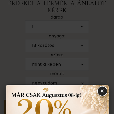
ÉRDEKEL A TERMÉK, AJÁNLATOT
KÉREK
darab
1
anyaga:
18 karátos
színe:
mint a képen
méret:
nem tudom
×