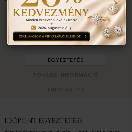
Személyes megtekintés a Budapest VII. kerület,
Király u. 1/b címen található üzletünkben történik.
VISSZA A TERMÉKEKHEZ
EGYEZTETÉS
TOVÁBBI INFORMÁCIÓ
TUDNIVALÓK
IDŐPONT EGYEZTETÉSE