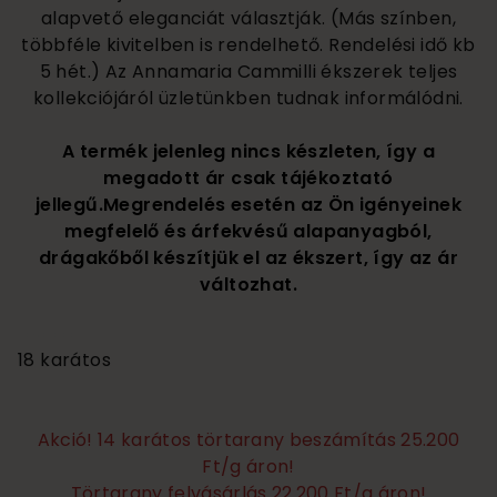
alapvető eleganciát választják. (Más színben,
többféle kivitelben is rendelhető. Rendelési idő kb
5 hét.) Az Annamaria Cammilli ékszerek teljes
kollekciójáról üzletünkben tudnak informálódni.
A termék jelenleg nincs készleten, így a
megadott ár csak tájékoztató
jellegű.Megrendelés esetén az Ön igényeinek
megfelelő és árfekvésű alapanyagból,
drágakőből készítjük el az ékszert, így az ár
változhat.
1 080 000
18 karátos
Akció! 14 karátos törtarany beszámítás 25.200
Ft/g áron!
Törtarany felvásárlás 22.200 Ft/g áron!