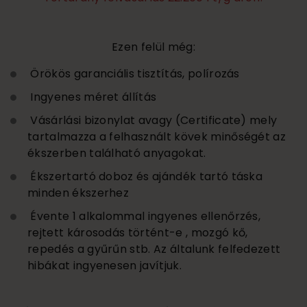
Ezen felül még:
Örökös garanciális tisztítás, polírozás
Ingyenes méret állítás
Vásárlási bizonylat avagy (Certificate) mely
tartalmazza a felhasznált kövek minőségét az
ékszerben található anyagokat.
Ékszertartó doboz és ajándék tartó táska
minden ékszerhez
Évente 1 alkalommal ingyenes ellenőrzés,
rejtett károsodás történt-e , mozgó kő,
repedés a gyűrűn stb. Az általunk felfedezett
hibákat ingyenesen javítjuk.