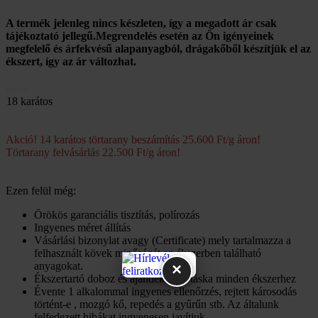
A termék jelenleg nincs készleten, így a megadott ár csak
tájékoztató jellegű.Megrendelés esetén az Ön igényeinek
megfelelő és árfekvésű alapanyagból, drágakőből készítjük el az
ékszert, így az ár változhat.
490 000
18 karátos
Akció! 14 karátos törtarany beszámítás 25.600 Ft/g áron!
Törtarany felvásárlás 22.500 Ft/g áron!
Ezen felül még:
Örökös garanciális tisztítás, polírozás
Ingyenes méret állítás
Vásárlási bizonylat avagy (Certificate) mely tartalmazza a
felhasznált kövek minőségét az ékszerben található
×
anyagokat.
Ékszertartó doboz és ajándék tartó táska minden ékszerhez
Évente 1 alkalommal ingyenes ellenőrzés, rejtett károsodás
történt-e , mozgó kő, repedés a gyűrűn stb. Az általunk
felfedezett hibákat ingyenesen javítjuk.