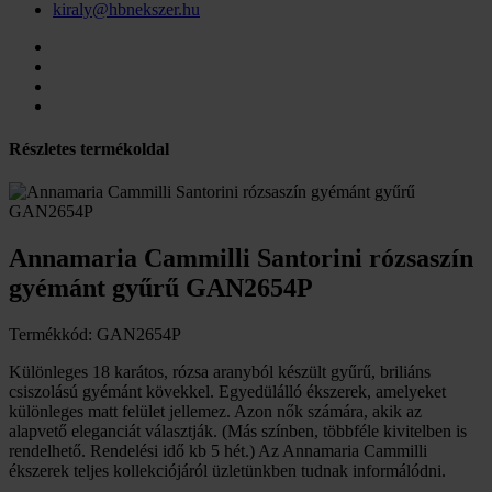
kiraly@hbnekszer.hu
Részletes termékoldal
Annamaria Cammilli Santorini rózsaszín
gyémánt gyűrű GAN2654P
Termékkód: GAN2654P
Különleges 18 karátos, rózsa aranyból készült gyűrű, briliáns
csiszolású gyémánt kövekkel. Egyedülálló ékszerek, amelyeket
különleges matt felület jellemez. Azon nők számára, akik az
alapvető eleganciát választják. (Más színben, többféle kivitelben is
rendelhető. Rendelési idő kb 5 hét.) Az Annamaria Cammilli
ékszerek teljes kollekciójáról üzletünkben tudnak informálódni.