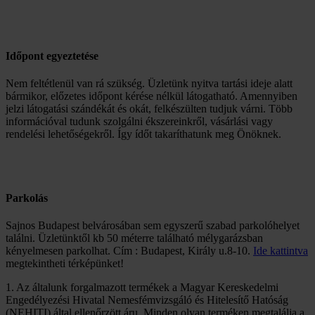
Időpont egyeztetése
Nem feltétlenül van rá szükség. Üzletünk nyitva tartási ideje alatt
bármikor, előzetes időpont kérése nélkül látogatható. Amennyiben
jelzi látogatási szándékát és okát, felkészülten tudjuk várni. Több
információval tudunk szolgálni ékszereinkről, vásárlási vagy
rendelési lehetőségekről. Így ídőt takaríthatunk meg Önöknek.
Parkolás
Sajnos Budapest belvárosában sem egyszerű szabad parkolóhelyet
találni. Üzletünktől kb 50 méterre található mélygarázsban
kényelmesen parkolhat. Cím : Budapest, Király u.8-10.
Ide kattintva
megtekintheti térképünket!
1. Az általunk forgalmazott termékek a Magyar Kereskedelmi
Engedélyezési Hivatal Nemesfémvizsgáló és Hitelesítő Hatóság
(NEHITI) által ellenőrzött áru. Minden olyan terméken megtalálja a