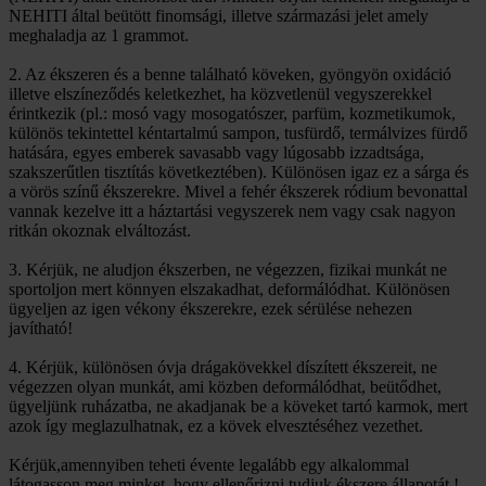
NEHITI által beütött finomsági, illetve származási jelet amely
meghaladja az 1 grammot.
2. Az ékszeren és a benne található köveken, gyöngyön oxidáció
illetve elszíneződés keletkezhet, ha közvetlenül vegyszerekkel
érintkezik (pl.: mosó vagy mosogatószer, parfüm, kozmetikumok,
különös tekintettel kéntartalmú sampon, tusfürdő, termálvizes fürdő
hatására, egyes emberek savasabb vagy lúgosabb izzadtsága,
szakszerűtlen tisztítás következtében). Különösen igaz ez a sárga és
a vörös színű ékszerekre. Mivel a fehér ékszerek ródium bevonattal
vannak kezelve itt a háztartási vegyszerek nem vagy csak nagyon
ritkán okoznak elváltozást.
3. Kérjük, ne aludjon ékszerben, ne végezzen, fizikai munkát ne
sportoljon mert könnyen elszakadhat, deformálódhat. Különösen
ügyeljen az igen vékony ékszerekre, ezek sérülése nehezen
javítható!
4. Kérjük, különösen óvja drágakövekkel díszített ékszereit, ne
végezzen olyan munkát, ami közben deformálódhat, beütődhet,
ügyeljünk ruházatba, ne akadjanak be a köveket tartó karmok, mert
azok így meglazulhatnak, ez a kövek elvesztéséhez vezethet.
Kérjük,amennyiben teheti évente legalább egy alkalommal
látogasson meg minket, hogy ellenőrizni tudjuk ékszere állapotát !