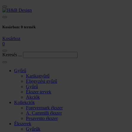
Kosárban:
0
termék
Kosárhoz
0
Keresés ...
Gyűrű
Karikagyűrű
Eljegyzési gyűrű
Gyűrű
Ékszer tervek
Akciók
Kollekciók
Forevermark ékszer
A. Cammilli ékszer
Pesavento ékszer
Ékszerek
Gyűrűk