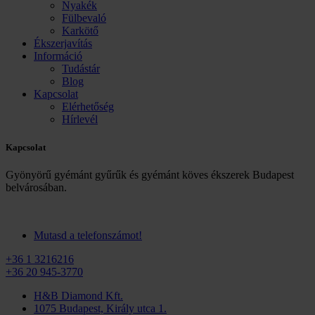
Nyakék
Fülbevaló
Karkötő
Ékszerjavítás
Információ
Tudástár
Blog
Kapcsolat
Elérhetőség
Hírlevél
Kapcsolat
Gyönyörű gyémánt gyűrűk és gyémánt köves ékszerek Budapest
belvárosában.
Mutasd a telefonszámot!
+36 1 3216216
+36 20 945-3770
H&B Diamond Kft.
1075 Budapest, Király utca 1.