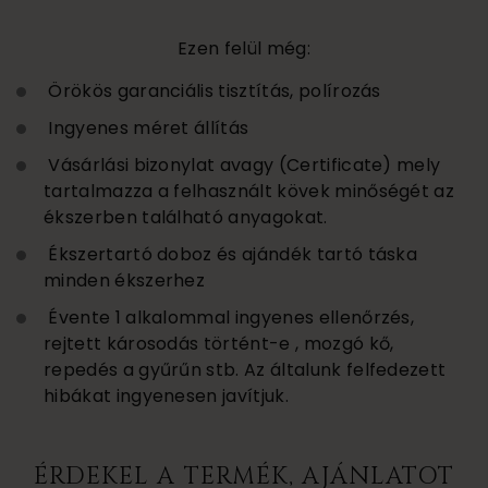
Ezen felül még:
Örökös garanciális tisztítás, polírozás
Ingyenes méret állítás
Vásárlási bizonylat avagy (Certificate) mely
tartalmazza a felhasznált kövek minőségét az
ékszerben található anyagokat.
Ékszertartó doboz és ajándék tartó táska
minden ékszerhez
Évente 1 alkalommal ingyenes ellenőrzés,
rejtett károsodás történt-e , mozgó kő,
repedés a gyűrűn stb. Az általunk felfedezett
hibákat ingyenesen javítjuk.
ÉRDEKEL A TERMÉK, AJÁNLATOT