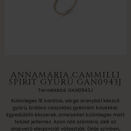
ANNAMARIA CAMMILLI
SPIRIT GYŰRŰ GAN0943J
Termékkód: GAN0943J
Különleges 18 karátos, sárga aranyból készült
gyűrű, briliáns csiszolású gyémánt kövekkel.
Egyedülálló ékszerek, amelyeket különleges matt
felület jellemez. Azon nők számára, akik az
alapvető eleganciát választják. (Más színben,