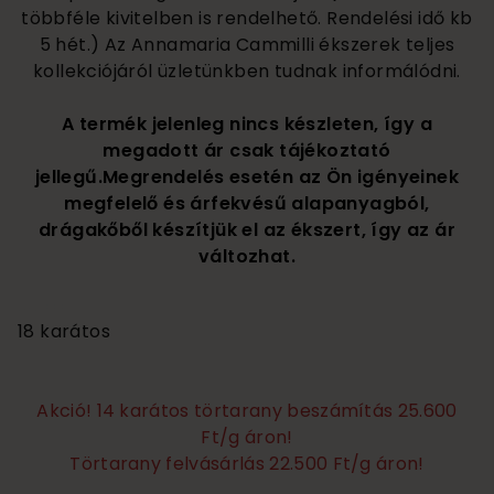
többféle kivitelben is rendelhető. Rendelési idő kb
5 hét.) Az Annamaria Cammilli ékszerek teljes
kollekciójáról üzletünkben tudnak informálódni.
A termék jelenleg nincs készleten, így a
megadott ár csak tájékoztató
jellegű.Megrendelés esetén az Ön igényeinek
megfelelő és árfekvésű alapanyagból,
drágakőből készítjük el az ékszert, így az ár
változhat.
365 000
18 karátos
Akció! 14 karátos törtarany beszámítás 25.600
Ft/g áron!
Törtarany felvásárlás 22.500 Ft/g áron!