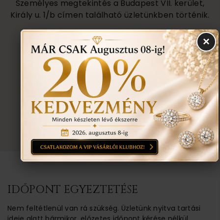
Személyes megtekintés a Budapest VII. kerület,
Király u. 1/b címen található üzletünkben történik.
×
VISSZA A TERMÉKEKHEZ
EGYEZTETÉS
TOVÁBBI INFORMÁCIÓ
TUDNIVALÓK
IDŐPONT EGYEZTETÉSE
Nem feltétlenül van rá szükség. Üzletünk nyitva tartási
ideje alatt bármikor, előzetes időpont kérése nélkül