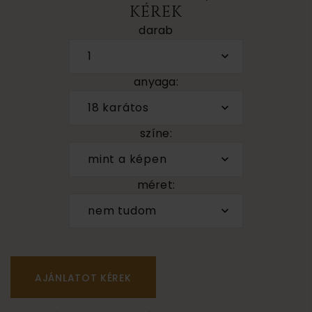
KÉREK
darab
1
anyaga:
18 karátos
színe:
mint a képen
méret:
nem tudom