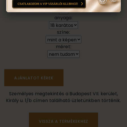
darab
anyaga:
színe:
méret:
Személyes megtekintés a Budapest VII. kerület,
Király u. 1/b címen található üzletünkben történik.
VISSZA A TERMÉKEKHEZ