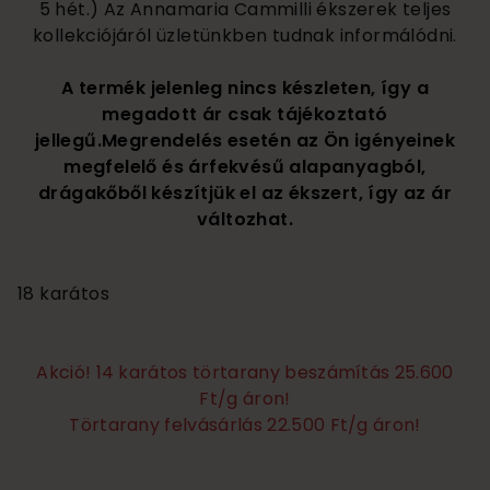
5 hét.) Az Annamaria Cammilli ékszerek teljes
kollekciójáról üzletünkben tudnak informálódni.
A termék jelenleg nincs készleten, így a
megadott ár csak tájékoztató
jellegű.Megrendelés esetén az Ön igényeinek
megfelelő és árfekvésű alapanyagból,
drágakőből készítjük el az ékszert, így az ár
változhat.
695 000
18 karátos
Akció! 14 karátos törtarany beszámítás 25.600
Ft/g áron!
Törtarany felvásárlás 22.500 Ft/g áron!