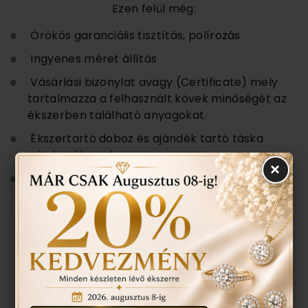
Ezen felül még:
Örökös garanciális tisztítás, polírozás
Ingyenes méret állítás
Vásárlási bizonylat avagy (Certificate) mely
tartalmazza a felhasznált kövek minőségét az
ékszerben található anyagokat.
Ékszertartó doboz és ajándék tartó táska
minden ékszerhez
×
Évente 1 alkalommal ingyenes ellenőrzés,
rejtett károsodás történt-e , mozgó kő,
repedés a gyűrűn stb. Az általunk felfedezett
hibákat ingyenesen javítjuk.
ÉRDEKEL A TERMÉK, AJÁNLATOT
KÉREK