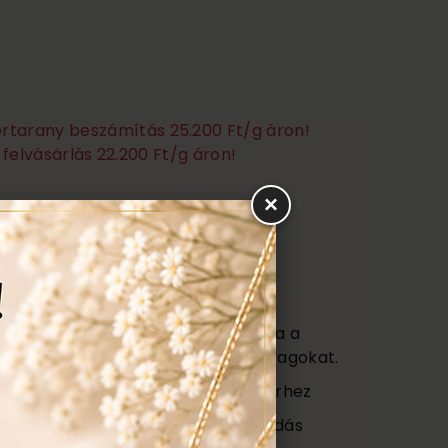
törtarany beszámítás 25.200 Ft/g áron!
felvásárlás 22.200 Ft/g áron!
×
Ezen felül még:
títás, polírozás
s
agy (Certificate) mely tartalmazza a
őségét az ékszerben található anyagokat.
ajándék tartó táska minden ékszerhez
ngyenes ellenőrzés, rejtett károsodás