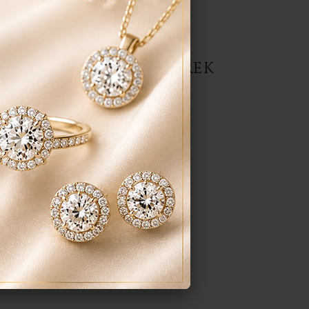
repedés a gyűrűn stb. Az általunk
gyenesen javítjuk.
ERMÉK, AJÁNLATOT KÉREK
darab
anyaga:
 karátos
színe:
nt a képen
méret:
em tudom