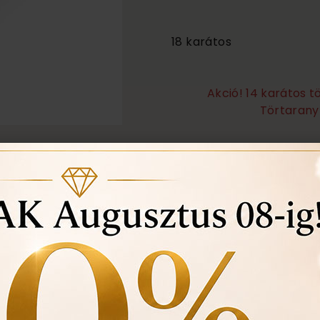
865 000
18 karátos
Akció! 14 karátos 
Törtarany 
Örökös garanciális tisz
Ingyenes méret állítá
Vásárlási bizonylat av
felhasznált kövek min
Ékszertartó doboz és 
Évente 1 alkalommal i