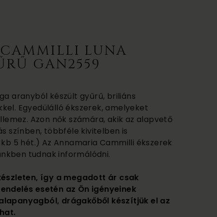
CAMMILLI LUNA
ŰRŰ GAN2559
ga aranyból készült gyűrű, briliáns
kel. Egyedülálló ékszerek, amelyeket
ellemez. Azon nők számára, akik az alapvető
s színben, többféle kivitelben is
ő kb 5 hét.) Az Annamaria Cammilli ékszerek
etünkben tudnak informálódni.
készleten, így a megadott ár csak
rendelés esetén az Ön igényeinek
alapanyagból, drágakőből készítjük el az
hat.