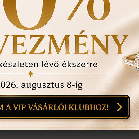
történt-e , mozgó kő, 
felfedezett hibákat in
ÉRDEKEL A T
1
18
mi
n