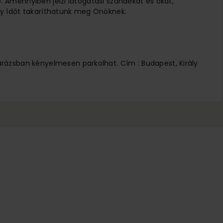
ó. Amennyiben jelzi látogatási szándékát és okát,
 Így ídőt takaríthatunk meg Önöknek.
arázsban kényelmesen parkolhat. Cím : Budapest, Király