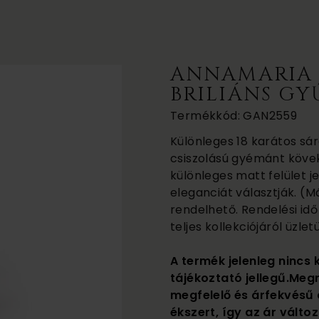
ANNAMARIA 
BRILIÁNS GY
Termékkód: GAN2559
Különleges 18 karátos sár
csiszolású gyémánt kövek
különleges matt felület j
eleganciát választják. (Má
rendelhető. Rendelési id
teljes kollekciójáról üzl
A termék jelenleg nincs 
tájékoztató jellegű.Meg
megfelelő és árfekvésű 
ékszert, így az ár változ