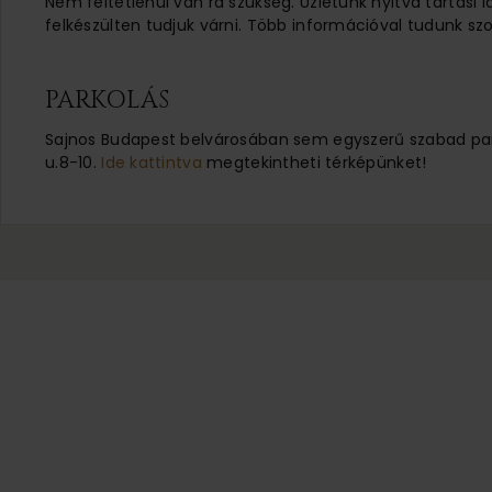
Nem feltétlenül van rá szükség. Üzletünk nyitva tartási 
felkészülten tudjuk várni. Több információval tudunk szo
PARKOLÁS
Sajnos Budapest belvárosában sem egyszerű szabad parko
u.8-10.
Ide kattintva
megtekintheti térképünket!