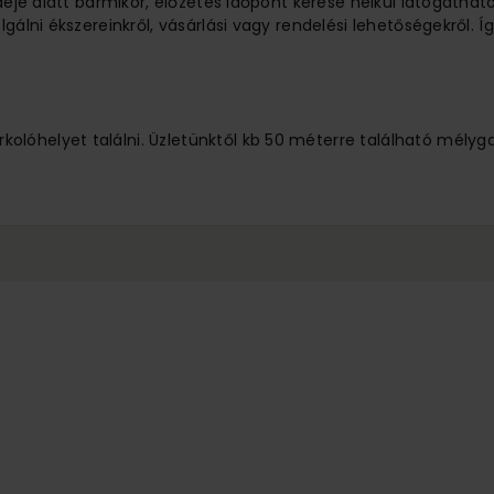
ideje alatt bármikor, előzetes időpont kérése nélkül látogathat
lgálni ékszereinkről, vásárlási vagy rendelési lehetőségekről.
lóhelyet találni. Üzletünktől kb 50 méterre található mélyg