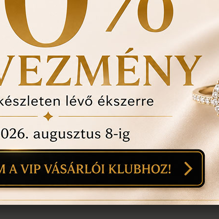
történt-e , mozgó kő, 
felfedezett hibákat in
ÉRDEKEL A T
1
18
mi
n