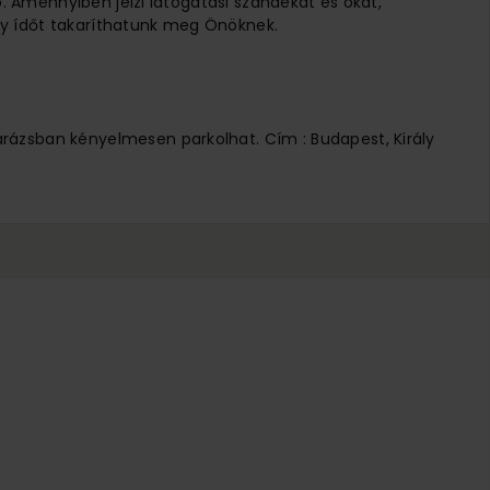
ó. Amennyiben jelzi látogatási szándékát és okát,
 Így ídőt takaríthatunk meg Önöknek.
arázsban kényelmesen parkolhat. Cím : Budapest, Király