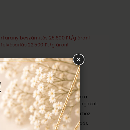
törtarany beszámítás 25.600 Ft/g áron!
felvásárlás 22.500 Ft/g áron!
×
Ezen felül még:
títás, polírozás
s
agy (Certificate) mely tartalmazza a
őségét az ékszerben található anyagokat.
ajándék tartó táska minden ékszerhez
ngyenes ellenőrzés, rejtett károsodás