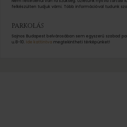
Nem feltétlenül van rá szükség. Üzletünk nyitva tartási 
felkészülten tudjuk várni. Több információval tudunk szo
PARKOLÁS
Sajnos Budapest belvárosában sem egyszerű szabad parko
u.8-10.
Ide kattintva
megtekintheti térképünket!