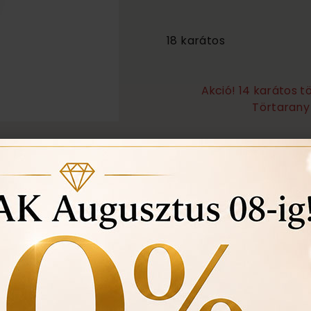
2 660 000
18 karátos
Akció! 14 karátos 
Törtarany 
Örökös garanciális tisz
Ingyenes méret állítá
Vásárlási bizonylat av
felhasznált kövek min
Ékszertartó doboz és 
Évente 1 alkalommal i