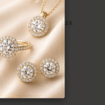
repedés a gyűrűn stb. Az általunk
gyenesen javítjuk.
ERMÉK, AJÁNLATOT KÉREK
darab
anyaga:
 karátos
színe:
nt a képen
méret:
em tudom