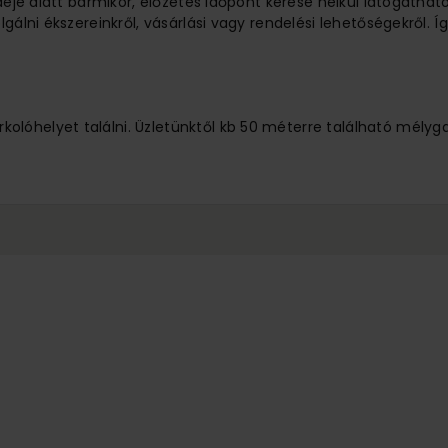
ideje alatt bármikor, előzetes időpont kérése nélkül látogathat
lgálni ékszereinkről, vásárlási vagy rendelési lehetőségekről.
lóhelyet találni. Üzletünktől kb 50 méterre található mélyg