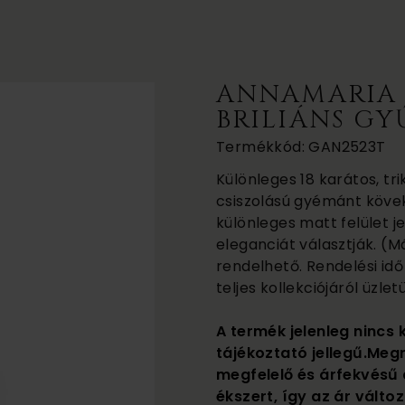
ANNAMARIA 
BRILIÁNS GY
Termékkód: GAN2523T
Különleges 18 karátos, tri
csiszolású gyémánt kövek
különleges matt felület j
eleganciát választják. (Má
rendelhető. Rendelési id
teljes kollekciójáról üzl
A termék jelenleg nincs 
tájékoztató jellegű.Meg
megfelelő és árfekvésű 
ékszert, így az ár változ