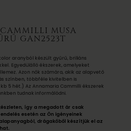
CAMMILLI MUSA
ŰRŰ GAN2523T
kolor aranyból készült gyűrű, briliáns
kel. Egyedülálló ékszerek, amelyeket
ellemez. Azon nők számára, akik az alapvető
s színben, többféle kivitelben is
ő kb 5 hét.) Az Annamaria Cammilli ékszerek
etünkben tudnak informálódni.
készleten, így a megadott ár csak
rendelés esetén az Ön igényeinek
alapanyagból, drágakőből készítjük el az
hat.