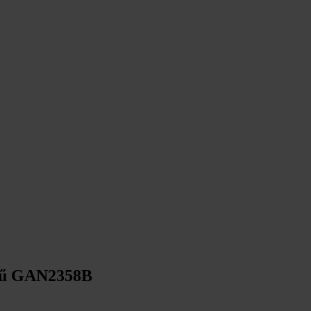
űrű GAN2358B