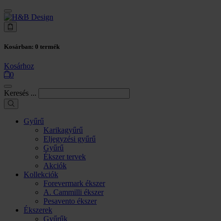
Kosárban:
0
termék
Kosárhoz
0
Keresés ...
Gyűrű
Karikagyűrű
Eljegyzési gyűrű
Gyűrű
Ékszer tervek
Akciók
Kollekciók
Forevermark ékszer
A. Cammilli ékszer
Pesavento ékszer
Ékszerek
Gyűrűk