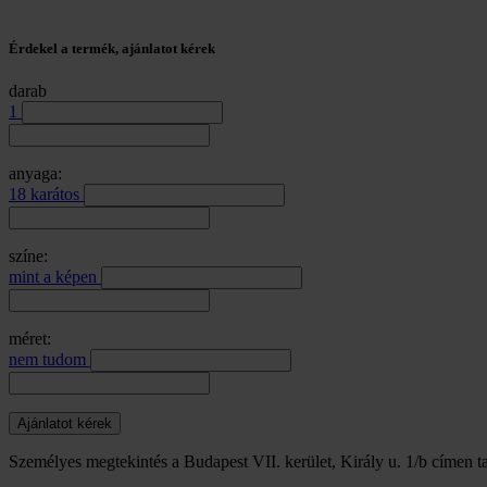
Érdekel a termék, ajánlatot kérek
darab
1
anyaga:
18 karátos
színe:
mint a képen
méret:
nem tudom
Személyes megtekintés a Budapest VII. kerület, Király u. 1/b címen ta