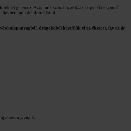
t felület jellemez. Azon nők számára, akik az alapvető eleganciát
zletünkben tudnak informálódni.
vésű alapanyagból, drágakőből készítjük el az ékszert, így az ár
ingyenesen javítjuk.