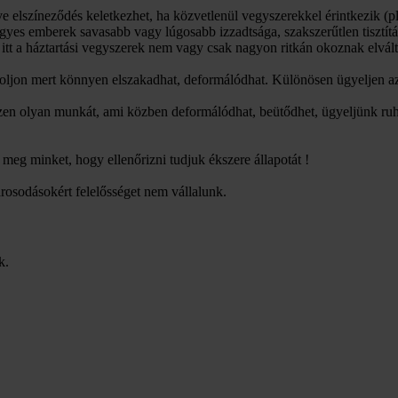
tve elszíneződés keletkezhet, ha közvetlenül vegyszerekkel érintkezik
 egyes emberek savasabb vagy lúgosabb izzadtsága, szakszerűtlen tisztít
itt a háztartási vegyszerek nem vagy csak nagyon ritkán okoznak elvált
toljon mert könnyen elszakadhat, deformálódhat. Különösen ügyeljen az
ezzen olyan munkát, ami közben deformálódhat, beütődhet, ügyeljünk ruh
eg minket, hogy ellenőrizni tudjuk ékszere állapotát !
árosodásokért felelősséget nem vállalunk.
k.