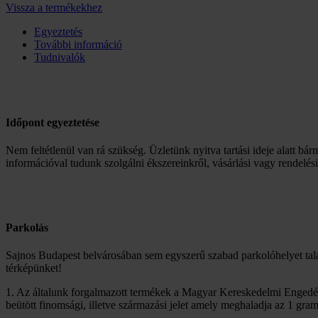
Vissza a termékekhez
Egyeztetés
További információ
Tudnivalók
Időpont egyeztetése
Nem feltétlenül van rá szükség. Üzletünk nyitva tartási ideje alatt bár
információval tudunk szolgálni ékszereinkről, vásárlási vagy rendelés
Parkolás
Sajnos Budapest belvárosában sem egyszerű szabad parkolóhelyet talá
térképünket!
1. Az általunk forgalmazott termékek a Magyar Kereskedelmi Engedél
beütött finomsági, illetve származási jelet amely meghaladja az 1 gra