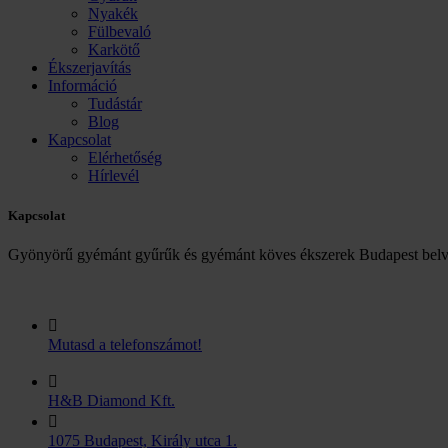
Nyakék
Fülbevaló
Karkötő
Ékszerjavítás
Információ
Tudástár
Blog
Kapcsolat
Elérhetőség
Hírlevél
Kapcsolat
Gyönyörű gyémánt gyűrűk és gyémánt köves ékszerek Budapest belv
Mutasd a telefonszámot!
H&B Diamond Kft.
1075 Budapest, Király utca 1.