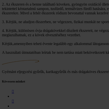
2. Az ékszeren és a benne található köveken, gyöngyön oxidáció ille
tekintettel kéntartalmú sampon, tusfürdő, termálvizes fürdő hatására,
ékszerekre. Mivel a fehér ékszerek ródium bevonattal vannak kezelve 
3. Kérjük, ne aludjon ékszerben, ne végezzen, fizikai munkát ne spor
4. Kérjük, különösen óvja drágakövekkel díszített ékszereit, ne vég
meglazulhatnak, ez a kövek elvesztéséhez vezethet.
Kérjük,amennyiben teheti évente legalább egy alkalommal látogasson m
A használati útmutatóban leírtak be nem tartása miatt bekövetkezett k
Gyémánt eljegyzési gyűrűk, karikagyűrűk és más drágaköves ékszere
Kövessen minket