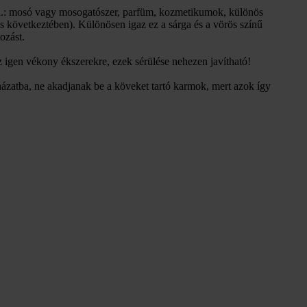
 (pl.: mosó vagy mosogatószer, parfüm, kozmetikumok, különös
ás következtében). Különösen igaz ez a sárga és a vörös színű
ozást.
 igen vékony ékszerekre, ezek sérülése nehezen javítható!
ázatba, ne akadjanak be a köveket tartó karmok, mert azok így