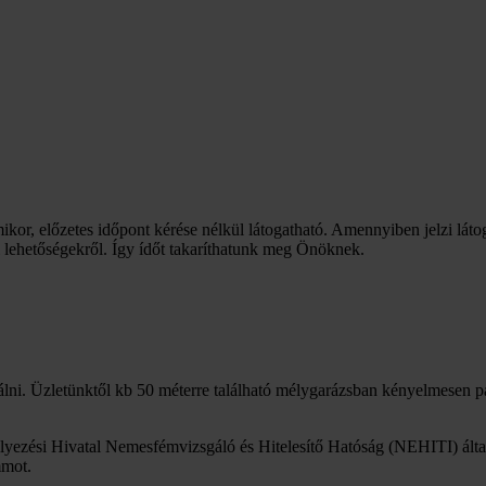
mikor, előzetes időpont kérése nélkül látogatható. Amennyiben jelzi láto
i lehetőségekről. Így ídőt takaríthatunk meg Önöknek.
lni. Üzletünktől kb 50 méterre található mélygarázsban kényelmesen p
yezési Hivatal Nemesfémvizsgáló és Hitelesítő Hatóság (NEHITI) által
mmot.