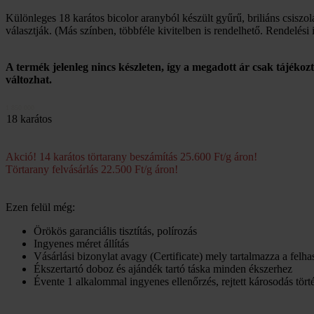
Különleges 18 karátos bicolor aranyból készült gyűrű, briliáns csisz
választják. (Más színben, többféle kivitelben is rendelhető. Rendelés
A termék jelenleg nincs készleten, így a megadott ár csak tájékoz
változhat.
1 850 000
18 karátos
Akció! 14 karátos törtarany beszámítás 25.600 Ft/g áron!
Törtarany felvásárlás 22.500 Ft/g áron!
Ezen felül még:
Örökös garanciális tisztítás, polírozás
Ingyenes méret állítás
Vásárlási bizonylat avagy (Certificate) mely tartalmazza a felh
Ékszertartó doboz és ajándék tartó táska minden ékszerhez
Évente 1 alkalommal ingyenes ellenőrzés, rejtett károsodás törté