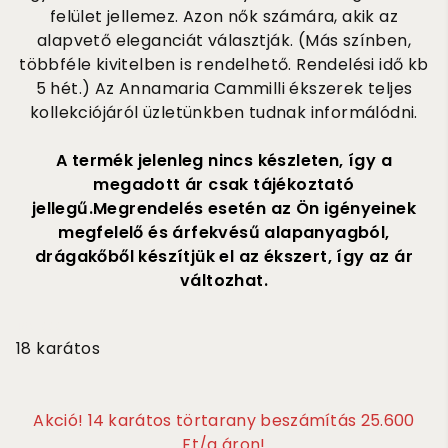
felület jellemez. Azon nők számára, akik az
alapvető eleganciát választják. (Más színben,
többféle kivitelben is rendelhető. Rendelési idő kb
5 hét.) Az Annamaria Cammilli ékszerek teljes
kollekciójáról üzletünkben tudnak informálódni.
A termék jelenleg nincs készleten, így a
megadott ár csak tájékoztató
jellegű.Megrendelés esetén az Ön igényeinek
megfelelő és árfekvésű alapanyagból,
drágakőből készítjük el az ékszert, így az ár
változhat.
465 000
18 karátos
Akció! 14 karátos törtarany beszámítás 25.600
Ft/g áron!