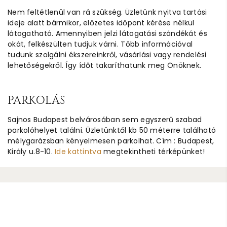
Nem feltétlenül van rá szükség. Üzletünk nyitva tartási
ideje alatt bármikor, előzetes időpont kérése nélkül
látogatható. Amennyiben jelzi látogatási szándékát és
okát, felkészülten tudjuk várni. Több információval
tudunk szolgálni ékszereinkről, vásárlási vagy rendelési
lehetőségekről. Így ídőt takaríthatunk meg Önöknek.
PARKOLÁS
Sajnos Budapest belvárosában sem egyszerű szabad
parkolóhelyet találni. Üzletünktől kb 50 méterre található
mélygarázsban kényelmesen parkolhat. Cím : Budapest,
Király u.8-10.
Ide kattintva
megtekintheti térképünket!