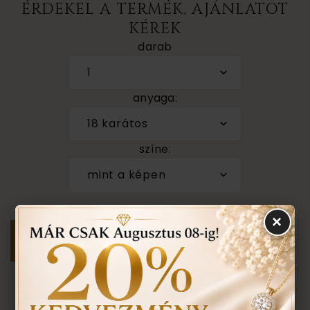
ÉRDEKEL A TERMÉK, AJÁNLATOT
KÉREK
darab
1
anyaga:
18 karátos
színe:
mint a képen
×
Személyes megtekintés a Budapest VII. kerület,
Király u. 1/b címen található üzletünkben történik.