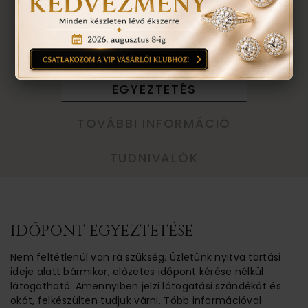
VISSZA A TERMÉKEKHEZ
EGYEZTETÉS
TOVÁBBI INFORMÁCIÓ
TUDNIVALÓK
IDŐPONT EGYEZTETÉSE
Nem feltétlenül van rá szükség. Üzletünk nyitva tartási
ideje alatt bármikor, előzetes időpont kérése nélkül
látogatható. Amennyiben jelzi látogatási szándékát és
okát, felkészülten tudjuk várni. Több információval