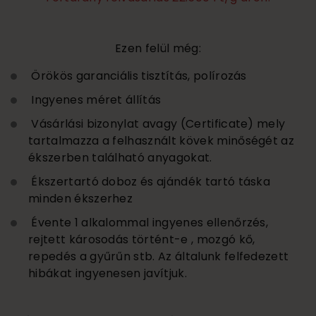
Ezen felül még:
Örökös garanciális tisztítás, polírozás
Ingyenes méret állítás
Vásárlási bizonylat avagy (Certificate) mely
tartalmazza a felhasznált kövek minőségét az
ékszerben található anyagokat.
Ékszertartó doboz és ajándék tartó táska
minden ékszerhez
Évente 1 alkalommal ingyenes ellenőrzés,
rejtett károsodás történt-e , mozgó kő,
repedés a gyűrűn stb. Az általunk felfedezett
hibákat ingyenesen javítjuk.