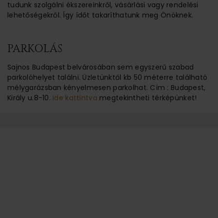
tudunk szolgálni ékszereinkről, vásárlási vagy rendelési
lehetőségekről. Így ídőt takaríthatunk meg Önöknek.
PARKOLÁS
Sajnos Budapest belvárosában sem egyszerű szabad
parkolóhelyet találni. Üzletünktől kb 50 méterre található
mélygarázsban kényelmesen parkolhat. Cím : Budapest,
Király u.8-10.
Ide kattintva
megtekintheti térképünket!