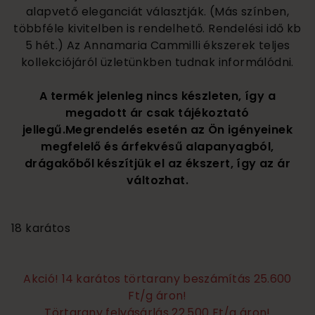
alapvető eleganciát választják. (Más színben,
többféle kivitelben is rendelhető. Rendelési idő kb
5 hét.) Az Annamaria Cammilli ékszerek teljes
kollekciójáról üzletünkben tudnak informálódni.
A termék jelenleg nincs készleten, így a
megadott ár csak tájékoztató
jellegű.Megrendelés esetén az Ön igényeinek
megfelelő és árfekvésű alapanyagból,
drágakőből készítjük el az ékszert, így az ár
változhat.
920 000
18 karátos
Akció! 14 karátos törtarany beszámítás 25.600
Ft/g áron!
Törtarany felvásárlás 22.500 Ft/g áron!