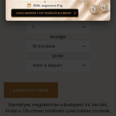
ÉRDEKEL A TERMÉK, AJÁNLATOT
KÉREK
darab
1
anyaga:
18 karátos
színe:
mint a képen
Személyes megtekintés a Budapest VII. kerület,
Király u. 1/b címen található üzletünkben történik.