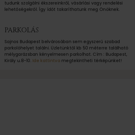
tudunk szolgálni ékszereinkről, vásárlási vagy rendelési
lehetőségekről. Így ídőt takaríthatunk meg Önöknek.
PARKOLÁS
Sajnos Budapest belvárosában sem egyszerű szabad
parkolóhelyet találni. Üzletünktől kb 50 méterre található
mélygarázsban kényelmesen parkolhat. Cím : Budapest,
Király u.8-10.
Ide kattintva
megtekintheti térképünket!