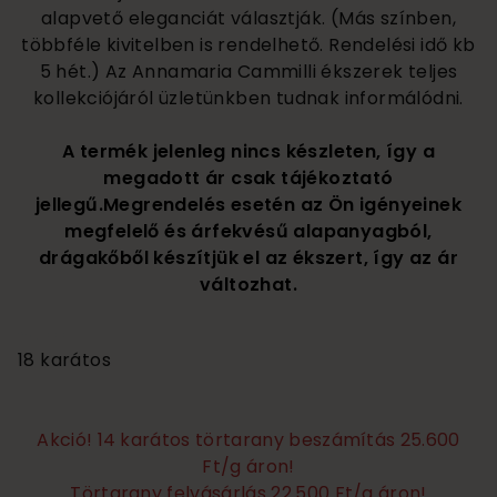
alapvető eleganciát választják. (Más színben,
többféle kivitelben is rendelhető. Rendelési idő kb
5 hét.) Az Annamaria Cammilli ékszerek teljes
kollekciójáról üzletünkben tudnak informálódni.
A termék jelenleg nincs készleten, így a
megadott ár csak tájékoztató
jellegű.Megrendelés esetén az Ön igényeinek
megfelelő és árfekvésű alapanyagból,
drágakőből készítjük el az ékszert, így az ár
változhat.
985 000
18 karátos
Akció! 14 karátos törtarany beszámítás 25.600
Ft/g áron!
Törtarany felvásárlás 22.500 Ft/g áron!