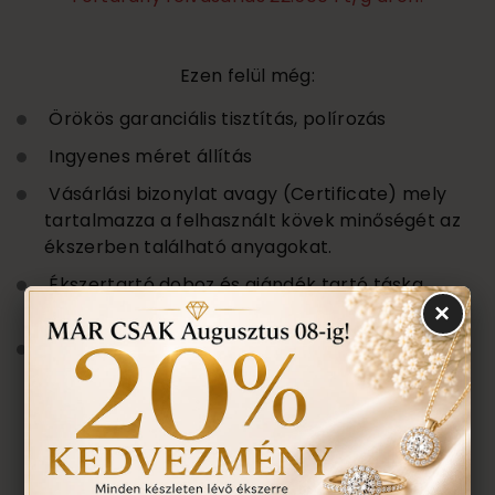
Ezen felül még:
Örökös garanciális tisztítás, polírozás
Ingyenes méret állítás
Vásárlási bizonylat avagy (Certificate) mely
tartalmazza a felhasznált kövek minőségét az
ékszerben található anyagokat.
Ékszertartó doboz és ajándék tartó táska
minden ékszerhez
×
Évente 1 alkalommal ingyenes ellenőrzés,
rejtett károsodás történt-e , mozgó kő,
repedés a gyűrűn stb. Az általunk felfedezett
hibákat ingyenesen javítjuk.