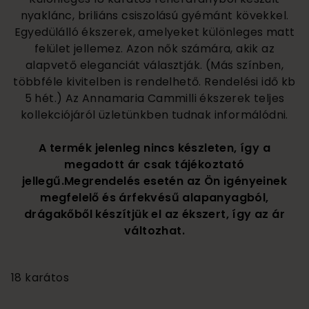
nyaklánc, briliáns csiszolású gyémánt kövekkel.
Egyedülálló ékszerek, amelyeket különleges matt
felület jellemez. Azon nők számára, akik az
alapvető eleganciát választják. (Más színben,
többféle kivitelben is rendelhető. Rendelési idő kb
5 hét.) Az Annamaria Cammilli ékszerek teljes
kollekciójáról üzletünkben tudnak informálódni.
A termék jelenleg nincs készleten, így a
megadott ár csak tájékoztató
jellegű.Megrendelés esetén az Ön igényeinek
megfelelő és árfekvésű alapanyagból,
drágakőből készítjük el az ékszert, így az ár
változhat.
6 560 000
18 karátos