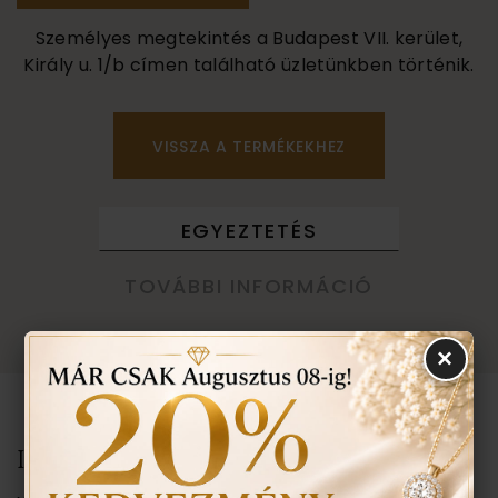
Személyes megtekintés a Budapest VII. kerület,
Király u. 1/b címen található üzletünkben történik.
VISSZA A TERMÉKEKHEZ
EGYEZTETÉS
TOVÁBBI INFORMÁCIÓ
TUDNIVALÓK
×
IDŐPONT EGYEZTETÉSE