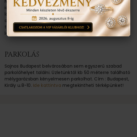
Nem feltétlenül van rá szükség. Üzletünk nyitva tartási
ideje alatt bármikor, előzetes időpont kérése nélkül
látogatható. Amennyiben jelzi látogatási szándékát és
okát, felkészülten tudjuk várni. Több információval
tudunk szolgálni ékszereinkről, vásárlási vagy rendelési
lehetőségekről. Így ídőt takaríthatunk meg Önöknek.
PARKOLÁS
Sajnos Budapest belvárosában sem egyszerű szabad
parkolóhelyet találni. Üzletünktől kb 50 méterre található
mélygarázsban kényelmesen parkolhat. Cím : Budapest,
Király u.8-10.
Ide kattintva
megtekintheti térképünket!