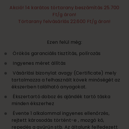
Akció! 14 karátos törtarany beszámítás 25.700
Ft/g áron!
Törtarany felvásárlás 22.600 Ft/g áron!
Ezen felül még:
Örökös garanciális tisztítás, polírozás
Ingyenes méret állítás
Vásárlási bizonylat avagy (Certificate) mely
tartalmazza a felhasznált kövek minőségét az
ékszerben található anyagokat.
Ékszertartó doboz és ajándék tartó táska
minden ékszerhez
Évente 1 alkalommal ingyenes ellenőrzés,
rejtett károsodás történt-e , mozgó kő,
repedés a gyűrűn stb. Az általunk felfedezett