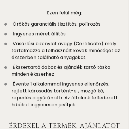
Ezen felül még:
Örökös garanciális tisztítás, polírozás
Ingyenes méret állítás
Vásárlási bizonylat avagy (Certificate) mely
tartalmazza a felhasznált kövek minőségét az
ékszerben található anyagokat.
Ékszertartó doboz és ajándék tartó táska
minden ékszerhez
Évente 1 alkalommal ingyenes ellenőrzés,
rejtett károsodás történt-e , mozgó kő,
repedés a gyűrűn stb. Az általunk felfedezett
hibákat ingyenesen javítjuk.
ÉRDEKEL A TERMÉK, AJÁNLATOT