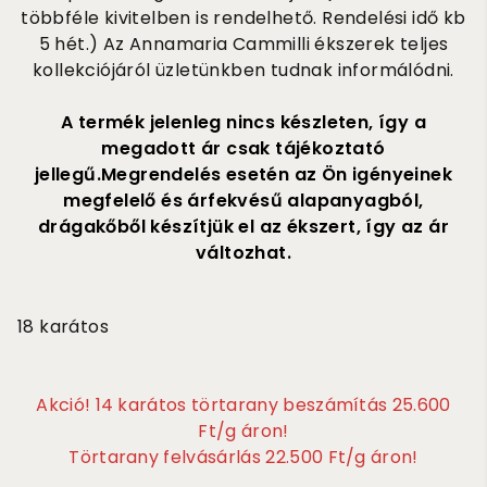
többféle kivitelben is rendelhető. Rendelési idő kb
5 hét.) Az Annamaria Cammilli ékszerek teljes
kollekciójáról üzletünkben tudnak informálódni.
A termék jelenleg nincs készleten, így a
megadott ár csak tájékoztató
jellegű.Megrendelés esetén az Ön igényeinek
megfelelő és árfekvésű alapanyagból,
drágakőből készítjük el az ékszert, így az ár
változhat.
800 000
18 karátos
Akció! 14 karátos törtarany beszámítás 25.600
Ft/g áron!
Törtarany felvásárlás 22.500 Ft/g áron!