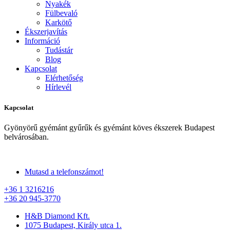
Nyakék
Fülbevaló
Karkötő
Ékszerjavítás
Információ
Tudástár
Blog
Kapcsolat
Elérhetőség
Hírlevél
Kapcsolat
Gyönyörű gyémánt gyűrűk és gyémánt köves ékszerek Budapest
belvárosában.
Mutasd a telefonszámot!
+36 1 3216216
+36 20 945-3770
H&B Diamond Kft.
1075 Budapest, Király utca 1.