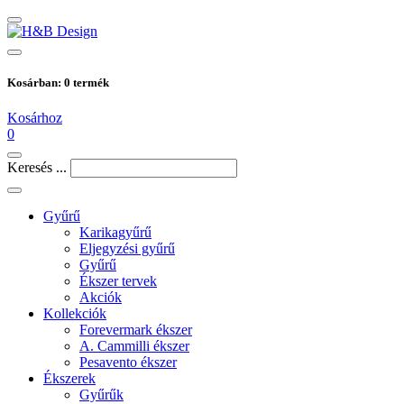
Kosárban:
0
termék
Kosárhoz
0
Keresés ...
Gyűrű
Karikagyűrű
Eljegyzési gyűrű
Gyűrű
Ékszer tervek
Akciók
Kollekciók
Forevermark ékszer
A. Cammilli ékszer
Pesavento ékszer
Ékszerek
Gyűrűk