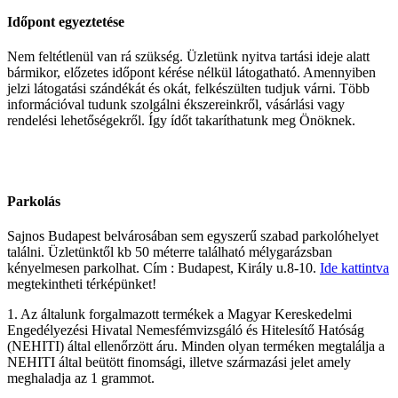
Időpont egyeztetése
Nem feltétlenül van rá szükség. Üzletünk nyitva tartási ideje alatt
bármikor, előzetes időpont kérése nélkül látogatható. Amennyiben
jelzi látogatási szándékát és okát, felkészülten tudjuk várni. Több
információval tudunk szolgálni ékszereinkről, vásárlási vagy
rendelési lehetőségekről. Így ídőt takaríthatunk meg Önöknek.
Parkolás
Sajnos Budapest belvárosában sem egyszerű szabad parkolóhelyet
találni. Üzletünktől kb 50 méterre található mélygarázsban
kényelmesen parkolhat. Cím : Budapest, Király u.8-10.
Ide kattintva
megtekintheti térképünket!
1. Az általunk forgalmazott termékek a Magyar Kereskedelmi
Engedélyezési Hivatal Nemesfémvizsgáló és Hitelesítő Hatóság
(NEHITI) által ellenőrzött áru. Minden olyan terméken megtalálja a
NEHITI által beütött finomsági, illetve származási jelet amely
meghaladja az 1 grammot.