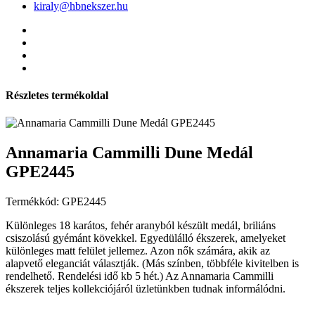
kiraly@hbnekszer.hu
Részletes termékoldal
Annamaria Cammilli Dune Medál
GPE2445
Termékkód: GPE2445
Különleges 18 karátos, fehér aranyból készült medál, briliáns
csiszolású gyémánt kövekkel. Egyedülálló ékszerek, amelyeket
különleges matt felület jellemez. Azon nők számára, akik az
alapvető eleganciát választják. (Más színben, többféle kivitelben is
rendelhető. Rendelési idő kb 5 hét.) Az Annamaria Cammilli
ékszerek teljes kollekciójáról üzletünkben tudnak informálódni.