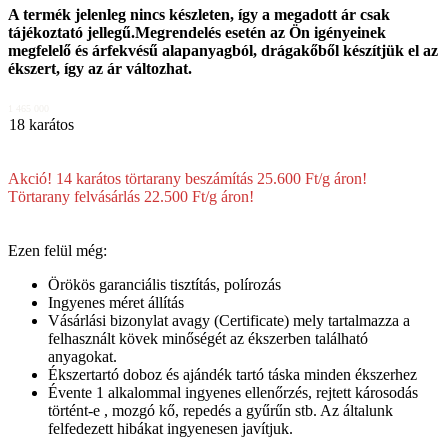
A termék jelenleg nincs készleten, így a megadott ár csak
tájékoztató jellegű.Megrendelés esetén az Ön igényeinek
megfelelő és árfekvésű alapanyagból, drágakőből készítjük el az
ékszert, így az ár változhat.
1 465 000
18 karátos
Akció! 14 karátos törtarany beszámítás 25.600 Ft/g áron!
Törtarany felvásárlás 22.500 Ft/g áron!
Ezen felül még:
Örökös garanciális tisztítás, polírozás
Ingyenes méret állítás
Vásárlási bizonylat avagy (Certificate) mely tartalmazza a
felhasznált kövek minőségét az ékszerben található
anyagokat.
Ékszertartó doboz és ajándék tartó táska minden ékszerhez
Évente 1 alkalommal ingyenes ellenőrzés, rejtett károsodás
történt-e , mozgó kő, repedés a gyűrűn stb. Az általunk
felfedezett hibákat ingyenesen javítjuk.