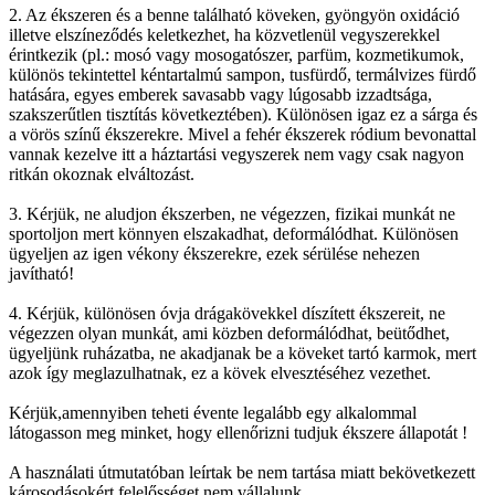
2. Az ékszeren és a benne található köveken, gyöngyön oxidáció
illetve elszíneződés keletkezhet, ha közvetlenül vegyszerekkel
érintkezik (pl.: mosó vagy mosogatószer, parfüm, kozmetikumok,
különös tekintettel kéntartalmú sampon, tusfürdő, termálvizes fürdő
hatására, egyes emberek savasabb vagy lúgosabb izzadtsága,
szakszerűtlen tisztítás következtében). Különösen igaz ez a sárga és
a vörös színű ékszerekre. Mivel a fehér ékszerek ródium bevonattal
vannak kezelve itt a háztartási vegyszerek nem vagy csak nagyon
ritkán okoznak elváltozást.
3. Kérjük, ne aludjon ékszerben, ne végezzen, fizikai munkát ne
sportoljon mert könnyen elszakadhat, deformálódhat. Különösen
ügyeljen az igen vékony ékszerekre, ezek sérülése nehezen
javítható!
4. Kérjük, különösen óvja drágakövekkel díszített ékszereit, ne
végezzen olyan munkát, ami közben deformálódhat, beütődhet,
ügyeljünk ruházatba, ne akadjanak be a köveket tartó karmok, mert
azok így meglazulhatnak, ez a kövek elvesztéséhez vezethet.
Kérjük,amennyiben teheti évente legalább egy alkalommal
látogasson meg minket, hogy ellenőrizni tudjuk ékszere állapotát !
A használati útmutatóban leírtak be nem tartása miatt bekövetkezett
károsodásokért felelősséget nem vállalunk.