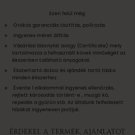
Ezen felül még:
Örökös garanciális tisztítás, polírozás
Ingyenes méret állítás
Vásárlási bizonylat avagy (Certificate) mely
tartalmazza a felhasznált kövek minőségét az
ékszerben található anyagokat.
Ékszertartó doboz és ajándék tartó táska
minden ékszerhez
Évente 1 alkalommal ingyenes ellenőrzés,
rejtett károsodás történt-e , mozgó kő,
repedés a gyűrűn stb. Az általunk felfedezett
hibákat ingyenesen javítjuk.
ÉRDEKEL A TERMÉK, AJÁNLATOT