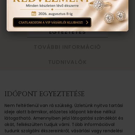
VISSZA A TERMÉKEKHEZ
EGYEZTETÉS
TOVÁBBI INFORMÁCIÓ
TUDNIVALÓK
IDŐPONT EGYEZTETÉSE
Nem feltétlenül van rá szükség. Üzletünk nyitva tartási
ideje alatt bármikor, előzetes időpont kérése nélkül
látogatható. Amennyiben jelzi látogatási szándékát és
okát, felkészülten tudjuk várni. Több információval
tudunk szolgálni ékszereinkről, vásárlási vagy rendelési