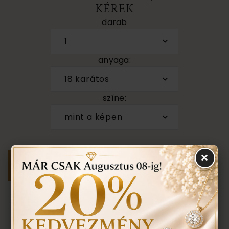
KÉREK
darab
1
anyaga:
18 karátos
színe:
mint a képen
×
Személyes megtekintés a Budapest VII. kerület,
Király u. 1/b címen található üzletünkben történik.