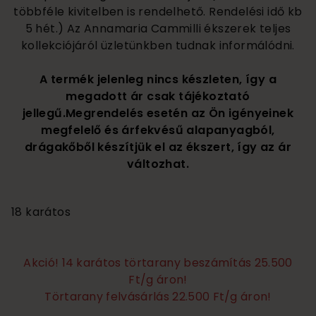
többféle kivitelben is rendelhető. Rendelési idő kb
5 hét.) Az Annamaria Cammilli ékszerek teljes
kollekciójáról üzletünkben tudnak informálódni.
A termék jelenleg nincs készleten, így a
megadott ár csak tájékoztató
jellegű.Megrendelés esetén az Ön igényeinek
megfelelő és árfekvésű alapanyagból,
drágakőből készítjük el az ékszert, így az ár
változhat.
740 000
18 karátos
Akció! 14 karátos törtarany beszámítás 25.500
Ft/g áron!
Törtarany felvásárlás 22.500 Ft/g áron!