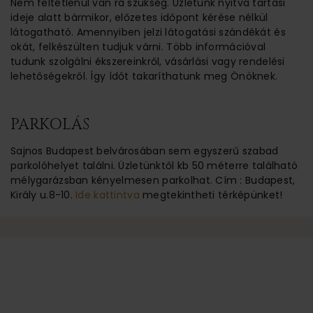
Nem feltétlenül van rá szükség. Üzletünk nyitva tartási
ideje alatt bármikor, előzetes időpont kérése nélkül
látogatható. Amennyiben jelzi látogatási szándékát és
okát, felkészülten tudjuk várni. Több információval
tudunk szolgálni ékszereinkről, vásárlási vagy rendelési
lehetőségekről. Így ídőt takaríthatunk meg Önöknek.
PARKOLÁS
Sajnos Budapest belvárosában sem egyszerű szabad
parkolóhelyet találni. Üzletünktől kb 50 méterre található
mélygarázsban kényelmesen parkolhat. Cím : Budapest,
Király u.8-10.
Ide kattintva
megtekintheti térképünket!