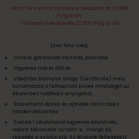
Akció! 14 karátos törtarany beszámítás 25.600
Ft/g áron!
Törtarany felvásárlás 22.500 Ft/g áron!
Ezen felül még:
Örökös garanciális tisztítás, polírozás
Ingyenes méret állítás
Vásárlási bizonylat avagy (Certificate) mely
tartalmazza a felhasznált kövek minőségét az
ékszerben található anyagokat.
Ékszertartó doboz és ajándék tartó táska
minden ékszerhez
Évente 1 alkalommal ingyenes ellenőrzés,
rejtett károsodás történt-e , mozgó kő,
repedés a gyűrűn stb. Az általunk felfedezett