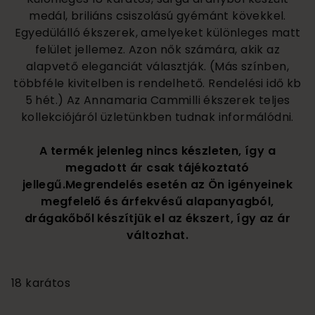
medál, briliáns csiszolású gyémánt kövekkel.
Egyedülálló ékszerek, amelyeket különleges matt
felület jellemez. Azon nők számára, akik az
alapvető eleganciát választják. (Más színben,
többféle kivitelben is rendelhető. Rendelési idő kb
5 hét.) Az Annamaria Cammilli ékszerek teljes
kollekciójáról üzletünkben tudnak informálódni.
A termék jelenleg nincs készleten, így a
megadott ár csak tájékoztató
jellegű.Megrendelés esetén az Ön igényeinek
megfelelő és árfekvésű alapanyagból,
drágakőből készítjük el az ékszert, így az ár
változhat.
505 000
18 karátos