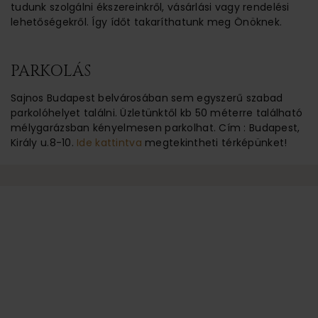
tudunk szolgálni ékszereinkről, vásárlási vagy rendelési
lehetőségekről. Így ídőt takaríthatunk meg Önöknek.
PARKOLÁS
Sajnos Budapest belvárosában sem egyszerű szabad
parkolóhelyet találni. Üzletünktől kb 50 méterre található
mélygarázsban kényelmesen parkolhat. Cím : Budapest,
Király u.8-10.
Ide kattintva
megtekintheti térképünket!