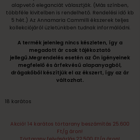
alapvető eleganciát választják. (Más színben,
többféle kivitelben is rendelhető. Rendelési idő kb
5 hét.) Az Annamaria Cammilli ékszerek teljes
kollekciójáról üzletünkben tudnak informálódni.
A termék jelenleg nincs készleten, így a
megadott ár csak tájékoztató
jellegű.Megrendelés esetén az Ön igényeinek
megfelelő és árfekvésű alapanyagból,
drágakőből készítjük el az ékszert, így az ár
változhat.
695 000
18 karátos
Akció! 14 karátos törtarany beszámítás 25.600
Ft/g áron!
Törtarany felvásárlás 22.500 Ft/g áron!