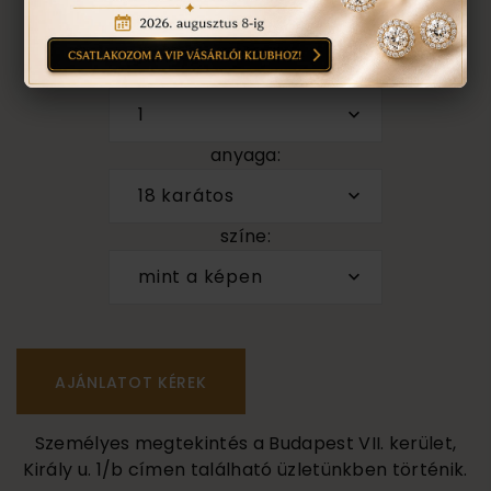
ÉRDEKEL A TERMÉK, AJÁNLATOT
KÉREK
darab
1
anyaga:
18 karátos
színe:
mint a képen
Személyes megtekintés a Budapest VII. kerület,
Király u. 1/b címen található üzletünkben történik.