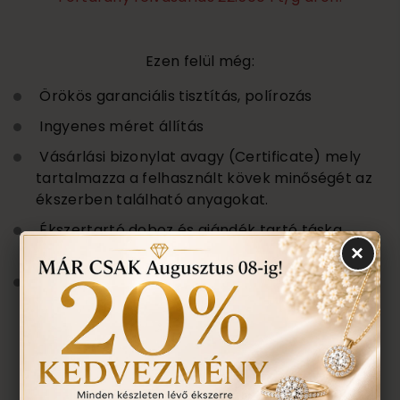
Ezen felül még:
Örökös garanciális tisztítás, polírozás
Ingyenes méret állítás
Vásárlási bizonylat avagy (Certificate) mely
tartalmazza a felhasznált kövek minőségét az
ékszerben található anyagokat.
Ékszertartó doboz és ajándék tartó táska
minden ékszerhez
×
Évente 1 alkalommal ingyenes ellenőrzés,
rejtett károsodás történt-e , mozgó kő,
repedés a gyűrűn stb. Az általunk felfedezett
hibákat ingyenesen javítjuk.