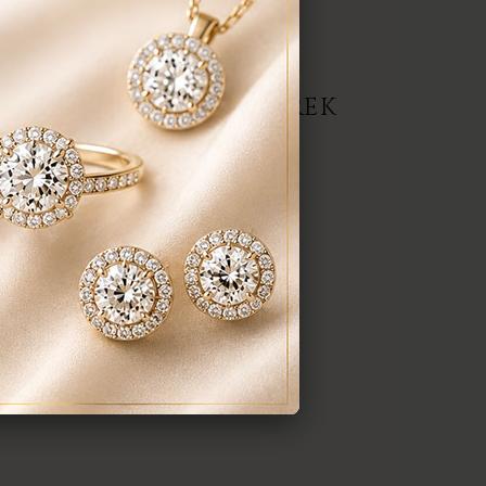
repedés a gyűrűn stb. Az általunk
gyenesen javítjuk.
ERMÉK, AJÁNLATOT KÉREK
darab
anyaga:
 karátos
színe:
nt a képen