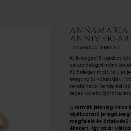
ANNAMARIA 
ANNIVERSAR
Termékkód: GBR2217
Különleges 18 karátos sár
csiszolású gyémánt kövek
különleges matt felület j
eleganciát választják. (Má
rendelhető. Rendelési id
teljes kollekciójáról üzl
A termék jelenleg nincs 
tájékoztató jellegű.Meg
megfelelő és árfekvésű 
ékszert, így az ár változ