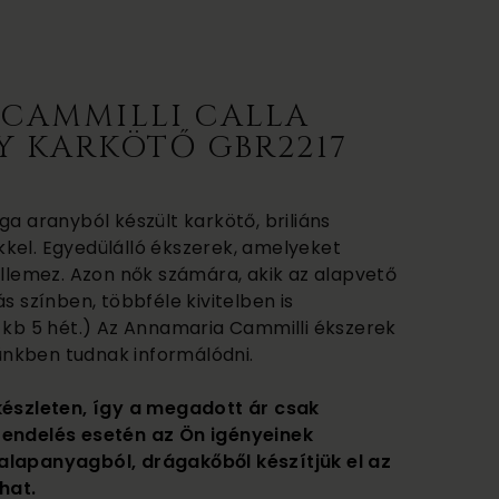
CAMMILLI CALLA
Y KARKÖTŐ GBR2217
ga aranyból készült karkötő, briliáns
kel. Egyedülálló ékszerek, amelyeket
ellemez. Azon nők számára, akik az alapvető
s színben, többféle kivitelben is
ő kb 5 hét.) Az Annamaria Cammilli ékszerek
etünkben tudnak informálódni.
készleten, így a megadott ár csak
rendelés esetén az Ön igényeinek
alapanyagból, drágakőből készítjük el az
hat.