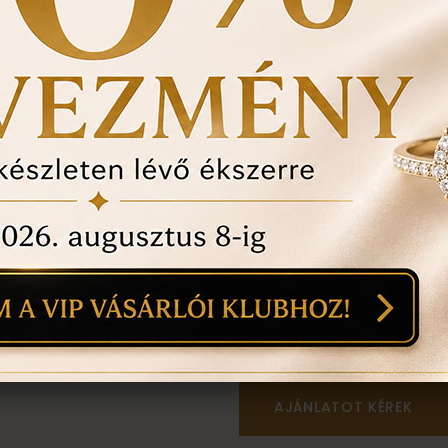
történt-e , mozgó kő, 
felfedezett hibákat in
ÉRDEKEL A T
1
18
mi