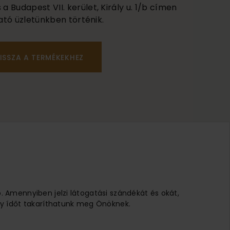
 Budapest VII. kerület, Király u. 1/b címen
ató üzletünkben történik.
ISSZA A TERMÉKEKHEZ
ó. Amennyiben jelzi látogatási szándékát és okát,
 Így ídőt takaríthatunk meg Önöknek.