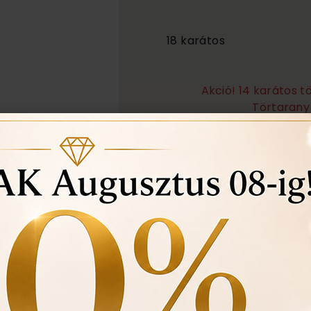
2 965 000
18 karátos
Akció! 14 karátos 
Törtarany 
Örökös garanciális tisz
Ingyenes méret állítá
Vásárlási bizonylat av
felhasznált kövek min
Ékszertartó doboz és 
Évente 1 alkalommal i