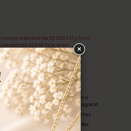
törtarany beszámítás 25.500 Ft/g áron!
felvásárlás 22.500 Ft/g áron!
×
Ezen felül még:
títás, polírozás
s
agy (Certificate) mely tartalmazza a
őségét az ékszerben található anyagokat.
ajándék tartó táska minden ékszerhez
ngyenes ellenőrzés, rejtett károsodás