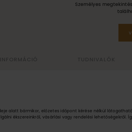
Személyes megtekintés a
találh
V
 INFORMÁCIÓ
TUDNIVALÓK
ideje alatt bármikor, előzetes időpont kérése nélkül látogathat
lgálni ékszereinkről, vásárlási vagy rendelési lehetőségekről.