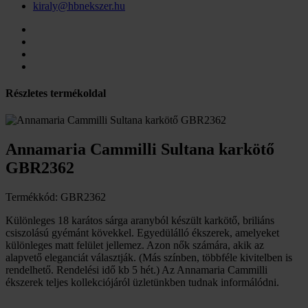
kiraly@hbnekszer.hu
Részletes termékoldal
Annamaria Cammilli Sultana karkötő
GBR2362
Termékkód: GBR2362
Különleges 18 karátos sárga aranyból készült karkötő, briliáns
csiszolású gyémánt kövekkel. Egyedülálló ékszerek, amelyeket
különleges matt felület jellemez. Azon nők számára, akik az
alapvető eleganciát választják. (Más színben, többféle kivitelben is
rendelhető. Rendelési idő kb 5 hét.) Az Annamaria Cammilli
ékszerek teljes kollekciójáról üzletünkben tudnak informálódni.