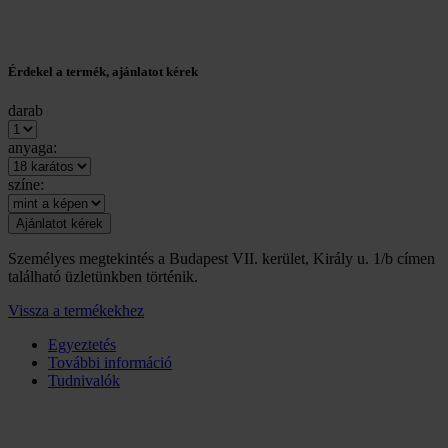
Érdekel a termék, ajánlatot kérek
darab
anyaga:
színe:
Személyes megtekintés a Budapest VII. kerület, Király u. 1/b címen
található üzletünkben történik.
Vissza a termékekhez
Egyeztetés
További információ
Tudnivalók