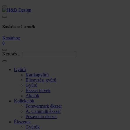
Kosárban:
0
termék
Kosárhoz
0
Keresés ...
Gyűrű
Karikagyűrű
Eljegyzési gyűrű
Gyűrű
Ékszer tervek
Akciók
Kollekciók
Forevermark ékszer
A. Cammilli ékszer
Pesavento ékszer
Ékszerek
Gyűrűk