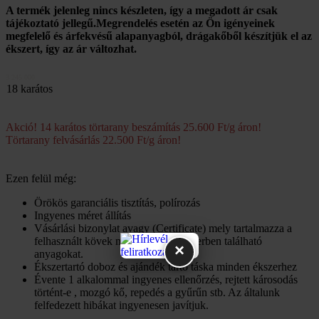
A termék jelenleg nincs készleten, így a megadott ár csak
tájékoztató jellegű.Megrendelés esetén az Ön igényeinek
megfelelő és árfekvésű alapanyagból, drágakőből készítjük el az
ékszert, így az ár változhat.
3 245 000
18 karátos
Akció! 14 karátos törtarany beszámítás 25.600 Ft/g áron!
Törtarany felvásárlás 22.500 Ft/g áron!
Ezen felül még:
Örökös garanciális tisztítás, polírozás
Ingyenes méret állítás
Vásárlási bizonylat avagy (Certificate) mely tartalmazza a
felhasznált kövek minőségét az ékszerben található
×
anyagokat.
Ékszertartó doboz és ajándék tartó táska minden ékszerhez
Évente 1 alkalommal ingyenes ellenőrzés, rejtett károsodás
történt-e , mozgó kő, repedés a gyűrűn stb. Az általunk
felfedezett hibákat ingyenesen javítjuk.