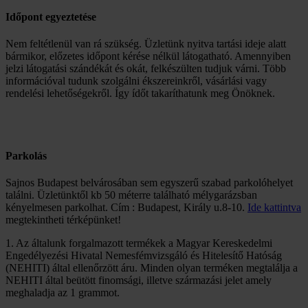
Időpont egyeztetése
Nem feltétlenül van rá szükség. Üzletünk nyitva tartási ideje alatt
bármikor, előzetes időpont kérése nélkül látogatható. Amennyiben
jelzi látogatási szándékát és okát, felkészülten tudjuk várni. Több
információval tudunk szolgálni ékszereinkről, vásárlási vagy
rendelési lehetőségekről. Így ídőt takaríthatunk meg Önöknek.
Parkolás
Sajnos Budapest belvárosában sem egyszerű szabad parkolóhelyet
találni. Üzletünktől kb 50 méterre található mélygarázsban
kényelmesen parkolhat. Cím : Budapest, Király u.8-10.
Ide kattintva
megtekintheti térképünket!
1. Az általunk forgalmazott termékek a Magyar Kereskedelmi
Engedélyezési Hivatal Nemesfémvizsgáló és Hitelesítő Hatóság
(NEHITI) által ellenőrzött áru. Minden olyan terméken megtalálja a
NEHITI által beütött finomsági, illetve származási jelet amely
meghaladja az 1 grammot.