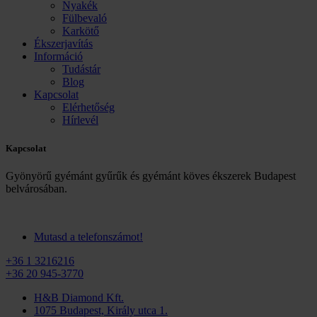
Nyakék
Fülbevaló
Karkötő
Ékszerjavítás
Információ
Tudástár
Blog
Kapcsolat
Elérhetőség
Hírlevél
Kapcsolat
Gyönyörű gyémánt gyűrűk és gyémánt köves ékszerek Budapest
belvárosában.
Mutasd a telefonszámot!
+36 1 3216216
+36 20 945-3770
H&B Diamond Kft.
1075 Budapest, Király utca 1.