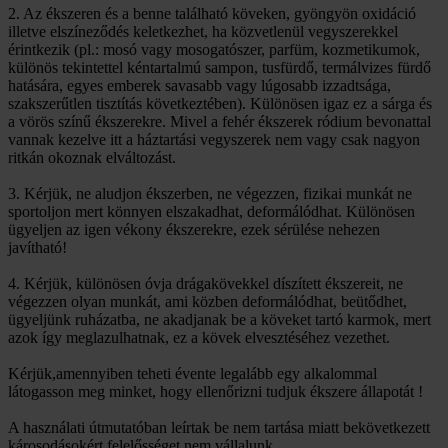
2. Az ékszeren és a benne található köveken, gyöngyön oxidáció
illetve elszíneződés keletkezhet, ha közvetlenül vegyszerekkel
érintkezik (pl.: mosó vagy mosogatószer, parfüm, kozmetikumok,
különös tekintettel kéntartalmú sampon, tusfürdő, termálvizes fürdő
hatására, egyes emberek savasabb vagy lúgosabb izzadtsága,
szakszerűtlen tisztítás következtében). Különösen igaz ez a sárga és
a vörös színű ékszerekre. Mivel a fehér ékszerek ródium bevonattal
vannak kezelve itt a háztartási vegyszerek nem vagy csak nagyon
ritkán okoznak elváltozást.
3. Kérjük, ne aludjon ékszerben, ne végezzen, fizikai munkát ne
sportoljon mert könnyen elszakadhat, deformálódhat. Különösen
ügyeljen az igen vékony ékszerekre, ezek sérülése nehezen
javítható!
4. Kérjük, különösen óvja drágakövekkel díszített ékszereit, ne
végezzen olyan munkát, ami közben deformálódhat, beütődhet,
ügyeljünk ruházatba, ne akadjanak be a köveket tartó karmok, mert
azok így meglazulhatnak, ez a kövek elvesztéséhez vezethet.
Kérjük,amennyiben teheti évente legalább egy alkalommal
látogasson meg minket, hogy ellenőrizni tudjuk ékszere állapotát !
A használati útmutatóban leírtak be nem tartása miatt bekövetkezett
károsodásokért felelősséget nem vállalunk.