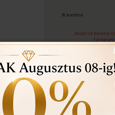
1 805 000
18 karátos
Akció! 14 karátos 
Törtarany 
Örökös garanciális tisz
Ingyenes méret állítá
Vásárlási bizonylat av
felhasznált kövek min
Ékszertartó doboz és 
Évente 1 alkalommal i