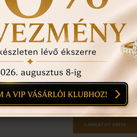
történt-e , mozgó kő, 
felfedezett hibákat in
ÉRDEKEL A T
1
18
mi