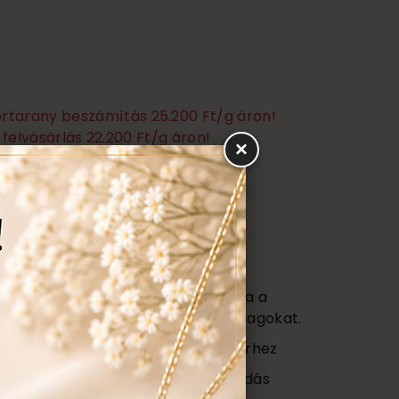
törtarany beszámítás 25.200 Ft/g áron!
felvásárlás 22.200 Ft/g áron!
×
Ezen felül még:
títás, polírozás
s
agy (Certificate) mely tartalmazza a
őségét az ékszerben található anyagokat.
ajándék tartó táska minden ékszerhez
ngyenes ellenőrzés, rejtett károsodás