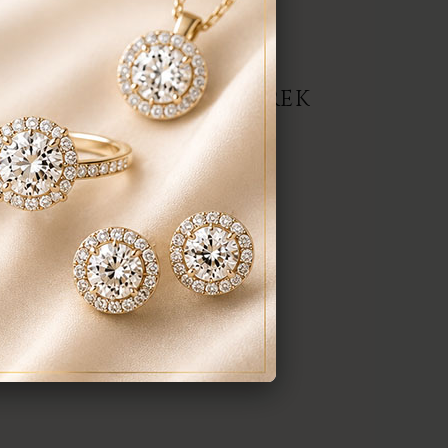
repedés a gyűrűn stb. Az általunk
gyenesen javítjuk.
ERMÉK, AJÁNLATOT KÉREK
darab
anyaga:
 karátos
színe:
nt a képen