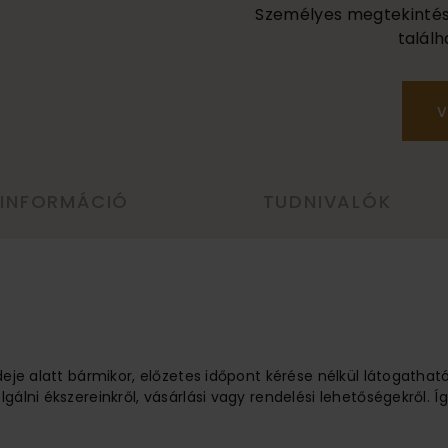
Személyes megtekintés a
találh
V
 INFORMÁCIÓ
TUDNIVALÓK
ideje alatt bármikor, előzetes időpont kérése nélkül látogathat
lgálni ékszereinkről, vásárlási vagy rendelési lehetőségekről.