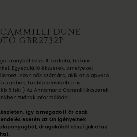
CAMMILLI DUNE
ÖTŐ GBR2732P
ga aranyból készült karkötő, briliáns
kel. Egyedülálló ékszerek, amelyeket
ellemez. Azon nők számára, akik az alapvető
s színben, többféle kivitelben is
ő kb 5 hét.) Az Annamaria Cammilli ékszerek
etünkben tudnak informálódni.
készleten, így a megadott ár csak
rendelés esetén az Ön igényeinek
alapanyagból, drágakőből készítjük el az
hat.