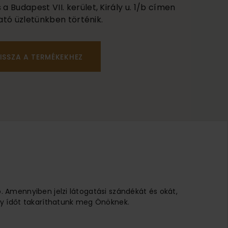
 Budapest VII. kerület, Király u. 1/b címen
ató üzletünkben történik.
ISSZA A TERMÉKEKHEZ
ó. Amennyiben jelzi látogatási szándékát és okát,
 Így ídőt takaríthatunk meg Önöknek.