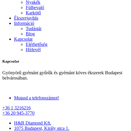
Nyakék
Fülbevaló
Karkötő
Ékszerjavítás
Információ
Tudástár
Blog
Kapcsolat
Elérhetőség
Hírlevél
Kapcsolat
Gyönyörű gyémánt gyűrűk és gyémánt köves ékszerek Budapest
belvárosában.
Mutasd a telefonszámot!
+36 1 3216216
+36 20 945-3770
H&B Diamond Kft.
1075 Budapest, Király utca 1.