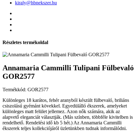
kiraly@hbnekszer.hu
Részletes termékoldal
Annamaria Cammilli Tulipani Fülbevaló
GOR2577
Termékkód: GOR2577
Különleges 18 karátos, fehér aranyból készült fülbevaló, briliáns
csiszolású gyémánt kövekkel. Egyedülálló ékszerek, amelyeket
különleges matt felület jellemez. Azon nők számára, akik az
alapvető eleganciát választják. (Más színben, többféle kivitelben is
rendelhető. Rendelési idő kb 5 hét.) Az Annamaria Cammilli
ékszerek teljes kollekciójáról üzletünkben tudnak informálódni.