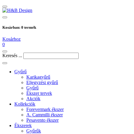
Kosárban:
0
termék
Kosárhoz
0
Keresés ...
Gyűrű
Karikagyűrű
Eljegyzési gyűrű
Gyűrű
Ékszer tervek
Akciók
Kollekciók
Forevermark ékszer
A. Cammilli ékszer
Pesavento ékszer
Ékszerek
Gyűrűk