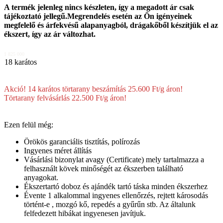
A termék jelenleg nincs készleten, így a megadott ár csak
tájékoztató jellegű.Megrendelés esetén az Ön igényeinek
megfelelő és árfekvésű alapanyagból, drágakőből készítjük el az
ékszert, így az ár változhat.
1 825 000
18 karátos
Akció! 14 karátos törtarany beszámítás 25.600 Ft/g áron!
Törtarany felvásárlás 22.500 Ft/g áron!
Ezen felül még:
Örökös garanciális tisztítás, polírozás
Ingyenes méret állítás
Vásárlási bizonylat avagy (Certificate) mely tartalmazza a
felhasznált kövek minőségét az ékszerben található
anyagokat.
Ékszertartó doboz és ajándék tartó táska minden ékszerhez
Évente 1 alkalommal ingyenes ellenőrzés, rejtett károsodás
történt-e , mozgó kő, repedés a gyűrűn stb. Az általunk
felfedezett hibákat ingyenesen javítjuk.