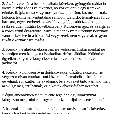
2. Az ékszeren és a benne található köveken, gyöngyön oxidáció
illetve elszíneződés keletkezhet, ha közvetlenül vegyszerekkel
érintkezik (pl.: mosó vagy mosogatószer, parfüm, kozmetikumok,
különös tekintettel kéntartalmú sampon, tusfürdő, termálvizes fürdő
hatására, egyes emberek savasabb vagy lúgosabb izzadtsága,
szakszerűtlen tisztítás következtében). Különösen igaz ez a sárga és
a vörös színű ékszerekre. Mivel a fehér ékszerek ródium bevonattal
vannak kezelve itt a háztartási vegyszerek nem vagy csak nagyon
ritkán okoznak elváltozást.
3. Kérjük, ne aludjon ékszerben, ne végezzen, fizikai munkát ne
sportoljon mert könnyen elszakadhat, deformálódhat. Különösen
ügyeljen az igen vékony ékszerekre, ezek sérülése nehezen
javítható!
4. Kérjük, különösen óvja drágakövekkel díszített ékszereit, ne
végezzen olyan munkát, ami közben deformálódhat, beütődhet,
ügyeljünk ruházatba, ne akadjanak be a köveket tartó karmok, mert
azok így meglazulhatnak, ez a kövek elvesztéséhez vezethet.
Kérjük,amennyiben teheti évente legalább egy alkalommal
látogasson meg minket, hogy ellenőrizni tudjuk ékszere állapotát !
A használati útmutatóban leírtak be nem tartása miatt bekövetkezett
károsodásokért felelősséget nem vállalunk.