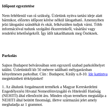
Időpont egyeztetése
Nem feltétlenül van rá szükség. Üzletünk nyitva tartási ideje alatt
bármikor, előzetes időpont kérése nélkül látogatható. Amennyiben
jelzi látogatási szándékát és okát, felkészülten tudjuk várni. Több
információval tudunk szolgálni ékszereinkről, vásárlási vagy
rendelési lehetőségekről. Így ídőt takaríthatunk meg Önöknek.
Parkolás
Sajnos Budapest belvárosában sem egyszerű szabad parkolóhelyet
találni. Üzletünktől kb 50 méterre található mélygarázsban
kényelmesen parkolhat. Cím : Budapest, Király u.8-10.
Ide kattintva
megtekintheti térképünket!
1. Az általunk forgalmazott termékek a Magyar Kereskedelmi
Engedélyezési Hivatal Nemesfémvizsgáló és Hitelesítő Hatóság
(NEHITI) által ellenőrzött áru. Minden olyan terméken megtalálja a
NEHITI által beütött finomsági, illetve származási jelet amely
meghaladja az 1 grammot.