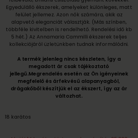
Egyedülálló ékszerek, amelyeket különleges, matt
felület jellemez. Azon nők számára, akik az
alapvető eleganciát választják. (Más színben,
többféle kivitelben is rendelhető. Rendelési idő kb
5 hét.) Az Annamaria Cammilli ékszerek teljes
kollekciójáról üzletünkben tudnak informálódni.
A termék jelenleg nincs készleten, így a
megadott ár csak tájékoztató
jellegű.Megrendelés esetén az Ön igényeinek
megfelelő és árfekvésű alapanyagból,
drágakőből készítjük el az ékszert, így az ár
változhat.
1 250 000
18 karátos