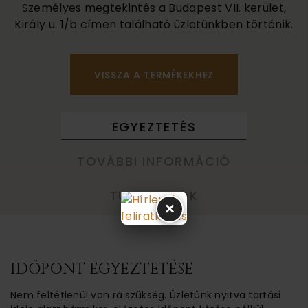
Személyes megtekintés a Budapest VII. kerület,
Király u. 1/b címen található üzletünkben történik.
VISSZA A TERMÉKEKHEZ
EGYEZTETÉS
TOVÁBBI INFORMÁCIÓ
TUDNIVALÓK
×
IDŐPONT EGYEZTETÉSE
Nem feltétlenül van rá szükség. Üzletünk nyitva tartási