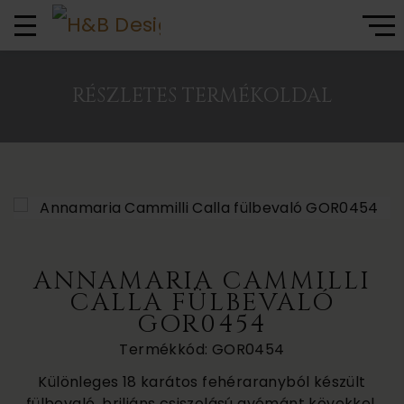
RÉSZLETES TERMÉKOLDAL
ANNAMARIA CAMMILLI
CALLA FÜLBEVALÓ
GOR0454
Termékkód: GOR0454
Különleges 18 karátos fehéraranyból készült
fülbevaló, briliáns csiszolású gyémánt kövekkel.