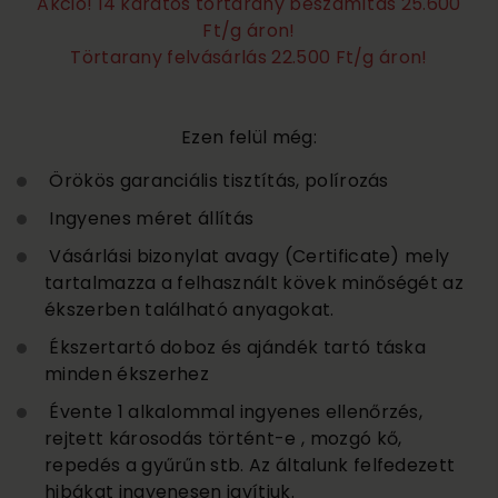
Akció! 14 karátos törtarany beszámítás 25.600
Ft/g áron!
Törtarany felvásárlás 22.500 Ft/g áron!
Ezen felül még:
Örökös garanciális tisztítás, polírozás
Ingyenes méret állítás
Vásárlási bizonylat avagy (Certificate) mely
tartalmazza a felhasznált kövek minőségét az
ékszerben található anyagokat.
Ékszertartó doboz és ajándék tartó táska
minden ékszerhez
Évente 1 alkalommal ingyenes ellenőrzés,
rejtett károsodás történt-e , mozgó kő,
repedés a gyűrűn stb. Az általunk felfedezett
hibákat ingyenesen javítjuk.