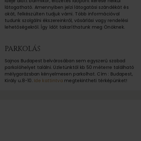
ideje alatt bármikor, előzetes időpont kérése nélkül
látogatható. Amennyiben jelzi látogatási szándékát és
okát, felkészülten tudjuk várni. Több információval
tudunk szolgálni ékszereinkről, vásárlási vagy rendelési
lehetőségekről. Így ídőt takaríthatunk meg Önöknek.
PARKOLÁS
Sajnos Budapest belvárosában sem egyszerű szabad
parkolóhelyet találni. Üzletünktől kb 50 méterre található
mélygarázsban kényelmesen parkolhat. Cím : Budapest,
Király u.8-10.
Ide kattintva
megtekintheti térképünket!