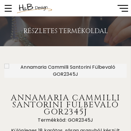
RÉSZLETES TERMÉKOLDAL
ANNAMARIA CAMMILLI
SANTORINI FÜLBEVALÓ
GOR2345J
Termékkód: GOR2345J
Különleges 18 karátos, sárga aranyból készült