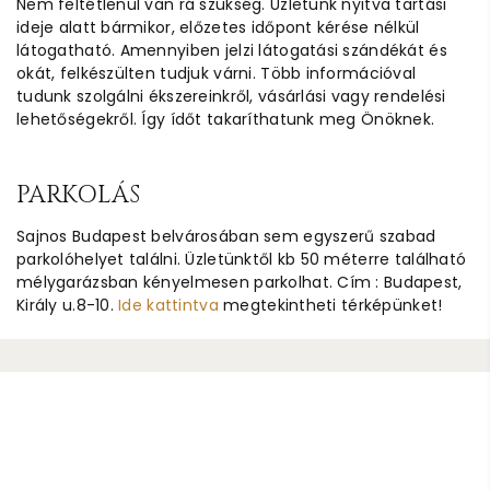
Nem feltétlenül van rá szükség. Üzletünk nyitva tartási
ideje alatt bármikor, előzetes időpont kérése nélkül
látogatható. Amennyiben jelzi látogatási szándékát és
okát, felkészülten tudjuk várni. Több információval
tudunk szolgálni ékszereinkről, vásárlási vagy rendelési
lehetőségekről. Így ídőt takaríthatunk meg Önöknek.
PARKOLÁS
Sajnos Budapest belvárosában sem egyszerű szabad
parkolóhelyet találni. Üzletünktől kb 50 méterre található
mélygarázsban kényelmesen parkolhat. Cím : Budapest,
Király u.8-10.
Ide kattintva
megtekintheti térképünket!