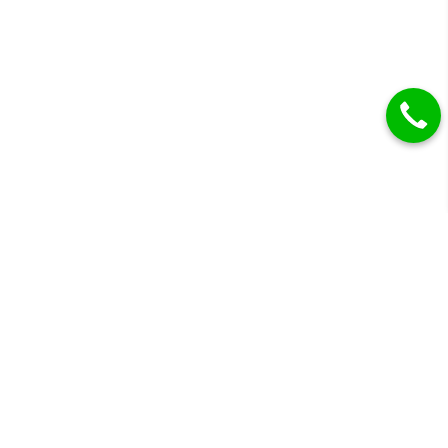
Gyémánt eljegyzési gyűrűk, karikagyűrűk és más
drágaköves ékszerek.