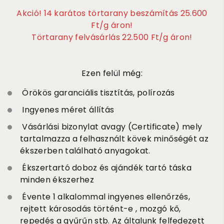
Akció! 14 karátos törtarany beszámítás 25.600
Ft/g áron!
Törtarany felvásárlás 22.500 Ft/g áron!
Ezen felül még:
Örökös garanciális tisztítás, polírozás
Ingyenes méret állítás
Vásárlási bizonylat avagy (Certificate) mely
tartalmazza a felhasznált kövek minőségét az
ékszerben található anyagokat.
Ékszertartó doboz és ajándék tartó táska
minden ékszerhez
Évente 1 alkalommal ingyenes ellenőrzés,
rejtett károsodás történt-e , mozgó kő,
repedés a gyűrűn stb. Az általunk felfedezett