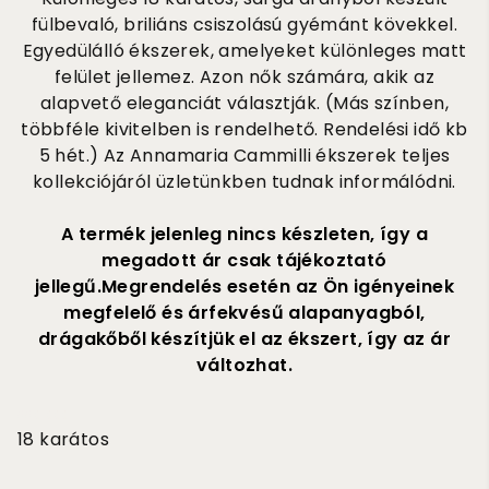
fülbevaló, briliáns csiszolású gyémánt kövekkel.
Egyedülálló ékszerek, amelyeket különleges matt
felület jellemez. Azon nők számára, akik az
alapvető eleganciát választják. (Más színben,
többféle kivitelben is rendelhető. Rendelési idő kb
5 hét.) Az Annamaria Cammilli ékszerek teljes
kollekciójáról üzletünkben tudnak informálódni.
A termék jelenleg nincs készleten, így a
megadott ár csak tájékoztató
jellegű.Megrendelés esetén az Ön igényeinek
megfelelő és árfekvésű alapanyagból,
drágakőből készítjük el az ékszert, így az ár
változhat.
660 000
18 karátos