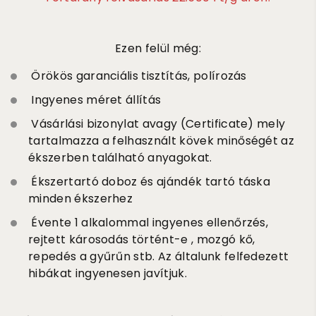
Ezen felül még:
Örökös garanciális tisztítás, polírozás
Ingyenes méret állítás
Vásárlási bizonylat avagy (Certificate) mely
tartalmazza a felhasznált kövek minőségét az
ékszerben található anyagokat.
Ékszertartó doboz és ajándék tartó táska
minden ékszerhez
Évente 1 alkalommal ingyenes ellenőrzés,
rejtett károsodás történt-e , mozgó kő,
repedés a gyűrűn stb. Az általunk felfedezett
hibákat ingyenesen javítjuk.