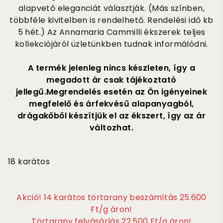
alapvető eleganciát választják. (Más színben,
többféle kivitelben is rendelhető. Rendelési idő kb
5 hét.) Az Annamaria Cammilli ékszerek teljes
kollekciójáról üzletünkben tudnak informálódni.
A termék jelenleg nincs készleten, így a
megadott ár csak tájékoztató
jellegű.Megrendelés esetén az Ön igényeinek
megfelelő és árfekvésű alapanyagból,
drágakőből készítjük el az ékszert, így az ár
változhat.
1 860 000
18 karátos
Akció! 14 karátos törtarany beszámítás 25.600
Ft/g áron!
Törtarany felvásárlás 22.500 Ft/g áron!