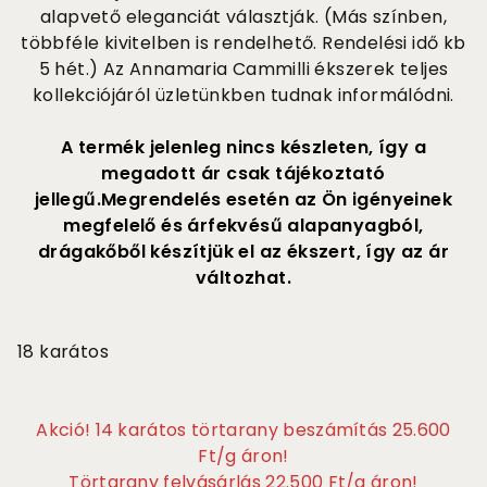
alapvető eleganciát választják. (Más színben,
többféle kivitelben is rendelhető. Rendelési idő kb
5 hét.) Az Annamaria Cammilli ékszerek teljes
kollekciójáról üzletünkben tudnak informálódni.
A termék jelenleg nincs készleten, így a
megadott ár csak tájékoztató
jellegű.Megrendelés esetén az Ön igényeinek
megfelelő és árfekvésű alapanyagból,
drágakőből készítjük el az ékszert, így az ár
változhat.
585 000
18 karátos
Akció! 14 karátos törtarany beszámítás 25.600
Ft/g áron!
Törtarany felvásárlás 22.500 Ft/g áron!