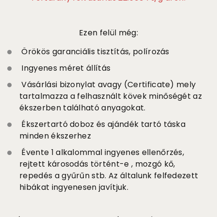
Ezen felül még:
Örökös garanciális tisztítás, polírozás
Ingyenes méret állítás
Vásárlási bizonylat avagy (Certificate) mely
tartalmazza a felhasznált kövek minőségét az
ékszerben található anyagokat.
Ékszertartó doboz és ajándék tartó táska
minden ékszerhez
Évente 1 alkalommal ingyenes ellenőrzés,
rejtett károsodás történt-e , mozgó kő,
repedés a gyűrűn stb. Az általunk felfedezett
hibákat ingyenesen javítjuk.