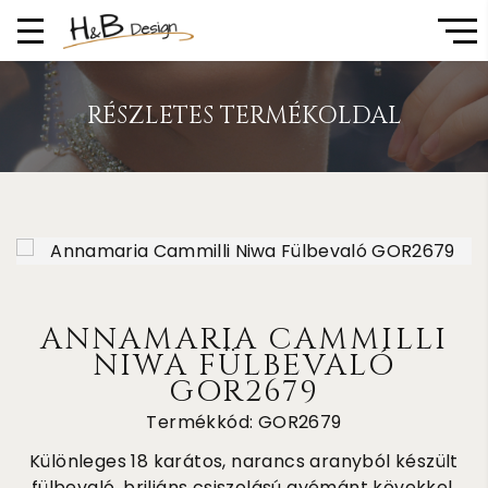
RÉSZLETES TERMÉKOLDAL
ANNAMARIA CAMMILLI
NIWA FÜLBEVALÓ
GOR2679
Termékkód: GOR2679
Különleges 18 karátos, narancs aranyból készült
fülbevaló, briliáns csiszolású gyémánt kövekkel.