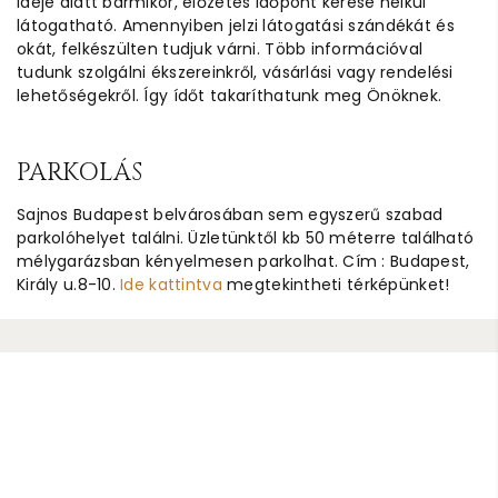
ideje alatt bármikor, előzetes időpont kérése nélkül
látogatható. Amennyiben jelzi látogatási szándékát és
okát, felkészülten tudjuk várni. Több információval
tudunk szolgálni ékszereinkről, vásárlási vagy rendelési
lehetőségekről. Így ídőt takaríthatunk meg Önöknek.
PARKOLÁS
Sajnos Budapest belvárosában sem egyszerű szabad
parkolóhelyet találni. Üzletünktől kb 50 méterre található
mélygarázsban kényelmesen parkolhat. Cím : Budapest,
Király u.8-10.
Ide kattintva
megtekintheti térképünket!