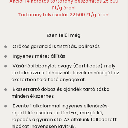
Akció! 14 karátos törtarany beszámítás 25.600
Ft/g áron!
Törtarany felvásárlás 22.500 Ft/g áron!
Ezen felül még:
Örökös garanciális tisztítás, polírozás
Ingyenes méret állítás
Vásárlási bizonylat avagy (Certificate) mely
tartalmazza a felhasznált kövek minőségét az
ékszerben található anyagokat.
Ékszertartó doboz és ajándék tartó táska
minden ékszerhez
Évente 1 alkalommal ingyenes ellenőrzés,
rejtett károsodás történt-e , mozgó kő,
repedés a gyűrűn stb. Az általunk felfedezett
hibákat ingyenesen javítjuk.