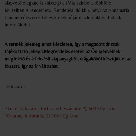
alapvető eleganciát választják. (Más színben, többféle
kivitelben is rendelhető. Rendelési idő kb 5 hét.) Az Annamaria
Cammilli ékszerek teljes kollekciójáról üzletünkben tudnak
informálódni.
A termék jelenleg nincs készleten, így a megadott ár csak
tájékoztató jellegű.Megrendelés esetén az Ön igényeinek
megfelelő és árfekvésű alapanyagból, drágakőből készítjük el az
ékszert, így az ár változhat.
755 000
18 karátos
Akció! 14 karátos törtarany beszámítás 25.600 Ft/g áron!
Törtarany felvásárlás 22.500 Ft/g áron!