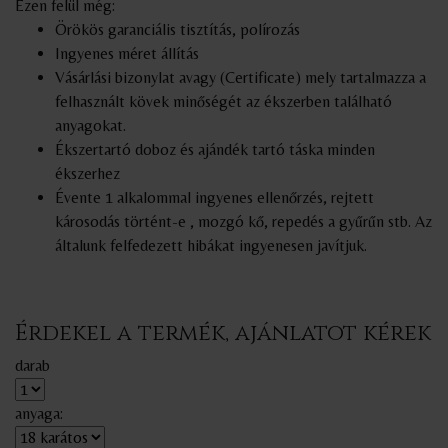
Ezen felül még:
Örökös garanciális tisztítás, polírozás
Ingyenes méret állítás
Vásárlási bizonylat avagy (Certificate) mely tartalmazza a
felhasznált kövek minőségét az ékszerben található
anyagokat.
Ékszertartó doboz és ajándék tartó táska minden
ékszerhez
Évente 1 alkalommal ingyenes ellenőrzés, rejtett
károsodás történt-e , mozgó kő, repedés a gyűrűn stb. Az
általunk felfedezett hibákat ingyenesen javítjuk.
Érdekel a termék, ajánlatot kérek
darab
anyaga: