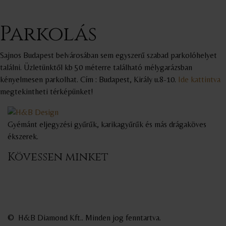
Parkolás
Sajnos Budapest belvárosában sem egyszerű szabad parkolóhelyet
találni. Üzletünktől kb 50 méterre található mélygarázsban
kényelmesen parkolhat. Cím : Budapest, Király u.8-10.
Ide kattintva
megtekintheti térképünket!
Gyémánt eljegyzési gyűrűk, karikagyűrűk és más drágaköves
ékszerek.
Kövessen minket
©
H&B Diamond Kft.
. Minden jog fenntartva
.