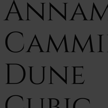
Annam
Cammi
Dune
Cubic