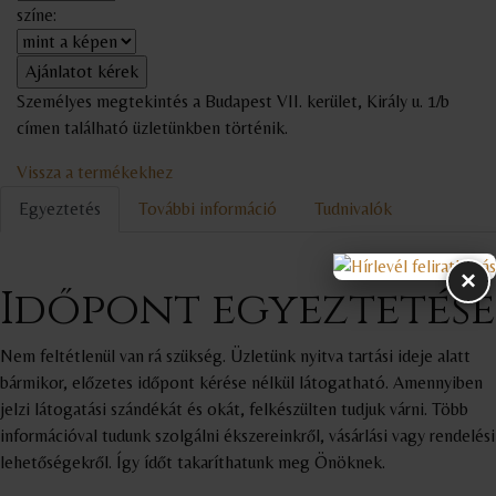
színe:
Személyes megtekintés a Budapest VII. kerület, Király u. 1/b
címen található üzletünkben történik.
Vissza a termékekhez
Egyeztetés
További információ
Tudnivalók
×
Időpont egyeztetése
Nem feltétlenül van rá szükség. Üzletünk nyitva tartási ideje alatt
bármikor, előzetes időpont kérése nélkül látogatható. Amennyiben
jelzi látogatási szándékát és okát, felkészülten tudjuk várni. Több
információval tudunk szolgálni ékszereinkről, vásárlási vagy rendelési
lehetőségekről. Így ídőt takaríthatunk meg Önöknek.