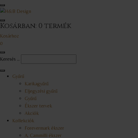
Kosárban:
0
termék
Kosárhoz
0
Keresés ...
Gyűrű
Karikagyűrű
Eljegyzési gyűrű
Gyűrű
Ékszer tervek
Akciók
Kollekciók
Forevermark ékszer
A. Cammilli ékszer