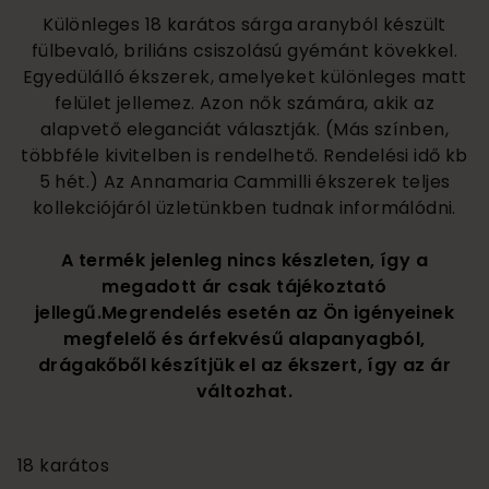
Különleges 18 karátos sárga aranyból készült
fülbevaló, briliáns csiszolású gyémánt kövekkel.
Egyedülálló ékszerek, amelyeket különleges matt
felület jellemez. Azon nők számára, akik az
alapvető eleganciát választják. (Más színben,
többféle kivitelben is rendelhető. Rendelési idő kb
5 hét.) Az Annamaria Cammilli ékszerek teljes
kollekciójáról üzletünkben tudnak informálódni.
A termék jelenleg nincs készleten, így a
megadott ár csak tájékoztató
jellegű.Megrendelés esetén az Ön igényeinek
megfelelő és árfekvésű alapanyagból,
drágakőből készítjük el az ékszert, így az ár
változhat.
1 020 000
18 karátos