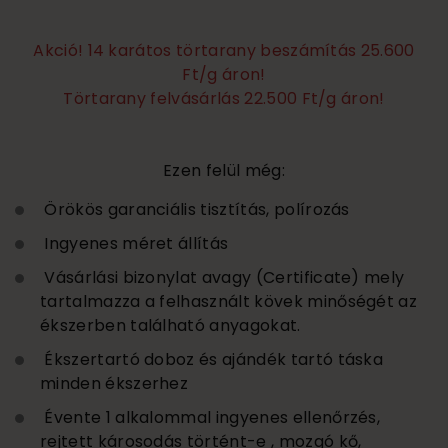
Akció! 14 karátos törtarany beszámítás 25.600
Ft/g áron!
Törtarany felvásárlás 22.500 Ft/g áron!
Ezen felül még:
Örökös garanciális tisztítás, polírozás
Ingyenes méret állítás
Vásárlási bizonylat avagy (Certificate) mely
tartalmazza a felhasznált kövek minőségét az
ékszerben található anyagokat.
Ékszertartó doboz és ajándék tartó táska
minden ékszerhez
Évente 1 alkalommal ingyenes ellenőrzés,
rejtett károsodás történt-e , mozgó kő,