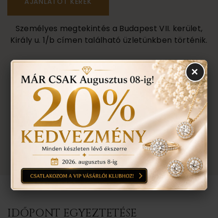
Személyes megtekintés a Budapest VII. kerület,
Király u. 1/b címen található üzletünkben történik.
×
VISSZA A TERMÉKEKHEZ
EGYEZTETÉS
TOVÁBBI INFORMÁCIÓ
TUDNIVALÓK
IDŐPONT EGYEZTETÉSE