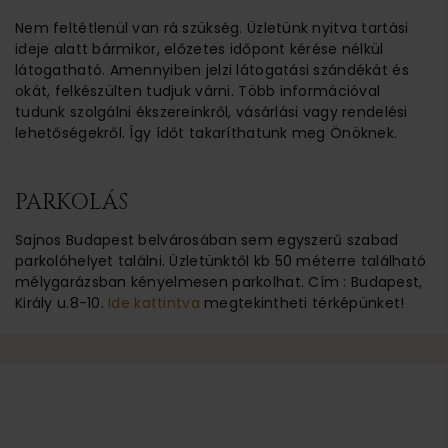
Nem feltétlenül van rá szükség. Üzletünk nyitva tartási
ideje alatt bármikor, előzetes időpont kérése nélkül
látogatható. Amennyiben jelzi látogatási szándékát és
okát, felkészülten tudjuk várni. Több információval
tudunk szolgálni ékszereinkről, vásárlási vagy rendelési
lehetőségekről. Így ídőt takaríthatunk meg Önöknek.
PARKOLÁS
Sajnos Budapest belvárosában sem egyszerű szabad
parkolóhelyet találni. Üzletünktől kb 50 méterre található
mélygarázsban kényelmesen parkolhat. Cím : Budapest,
Király u.8-10.
Ide kattintva
megtekintheti térképünket!