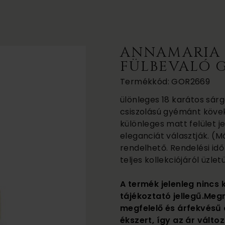
ANNAMARIA 
FÜLBEVALÓ 
Termékkód: GOR2669
ülönleges 18 karátos sárg
csiszolású gyémánt kövek
különleges matt felület j
eleganciát választják. (Má
rendelhető. Rendelési id
teljes kollekciójáról üzl
A termék jelenleg nincs 
tájékoztató jellegű.Meg
megfelelő és árfekvésű 
ékszert, így az ár változ