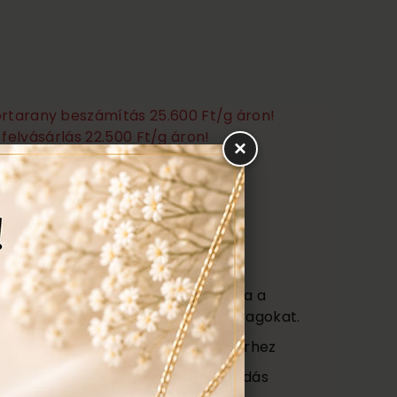
törtarany beszámítás 25.600 Ft/g áron!
felvásárlás 22.500 Ft/g áron!
×
Ezen felül még:
títás, polírozás
s
agy (Certificate) mely tartalmazza a
őségét az ékszerben található anyagokat.
ajándék tartó táska minden ékszerhez
ngyenes ellenőrzés, rejtett károsodás