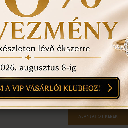
történt-e , mozgó kő, 
felfedezett hibákat in
ÉRDEKEL A T
1
18
mi