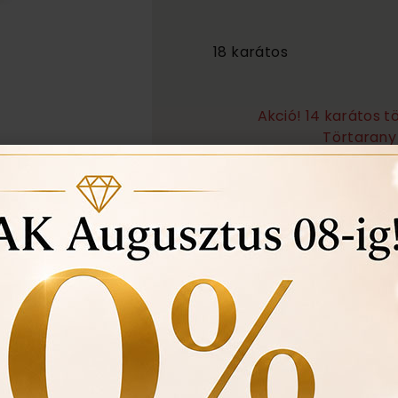
1 350 000
18 karátos
Akció! 14 karátos 
Törtarany 
Örökös garanciális tisz
Ingyenes méret állítá
Vásárlási bizonylat av
felhasznált kövek min
Ékszertartó doboz és 
Évente 1 alkalommal i