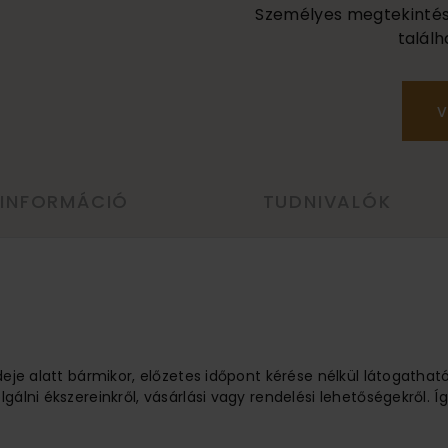
Személyes megtekintés a
találh
V
 INFORMÁCIÓ
TUDNIVALÓK
ideje alatt bármikor, előzetes időpont kérése nélkül látogathat
lgálni ékszereinkről, vásárlási vagy rendelési lehetőségekről.