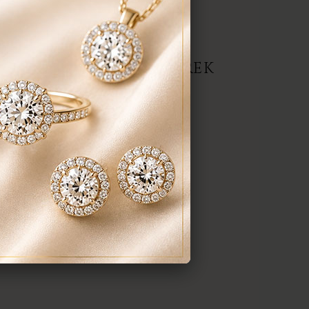
repedés a gyűrűn stb. Az általunk
gyenesen javítjuk.
ERMÉK, AJÁNLATOT KÉREK
darab
anyaga:
 karátos
színe:
nt a képen