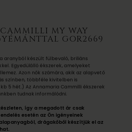
CAMMILLI MY WAY
GYÉMÁNTTAL GOR2669
a aranyból készült fülbevaló, briliáns
kel. Egyedülálló ékszerek, amelyeket
ellemez. Azon nők számára, akik az alapvető
s színben, többféle kivitelben is
ő kb 5 hét.) Az Annamaria Cammilli ékszerek
etünkben tudnak informálódni.
készleten, így a megadott ár csak
rendelés esetén az Ön igényeinek
alapanyagból, drágakőből készítjük el az
hat.