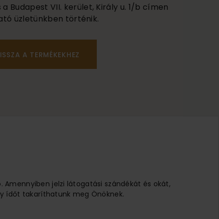
 Budapest VII. kerület, Király u. 1/b címen
ató üzletünkben történik.
ISSZA A TERMÉKEKHEZ
ó. Amennyiben jelzi látogatási szándékát és okát,
 Így ídőt takaríthatunk meg Önöknek.