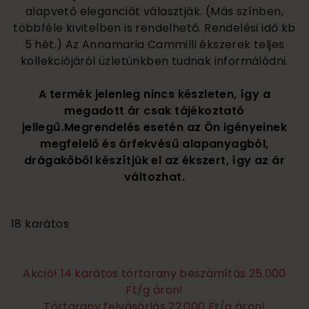
alapvető eleganciát választják. (Más színben,
többféle kivitelben is rendelhető. Rendelési idő kb
5 hét.) Az Annamaria Cammilli ékszerek teljes
kollekciójáról üzletünkben tudnak informálódni.
A termék jelenleg nincs készleten, így a
megadott ár csak tájékoztató
jellegű.Megrendelés esetén az Ön igényeinek
megfelelő és árfekvésű alapanyagból,
drágakőből készítjük el az ékszert, így az ár
változhat.
1 030 000
18 karátos
Akció! 14 karátos törtarany beszámítás 25.000
Ft/g áron!
Törtarany felvásárlás 22.000 Ft/g áron!