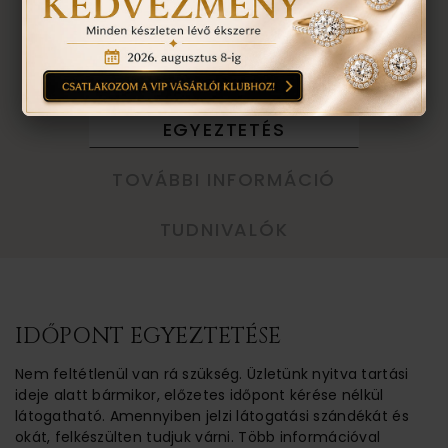
VISSZA A TERMÉKEKHEZ
EGYEZTETÉS
TOVÁBBI INFORMÁCIÓ
TUDNIVALÓK
IDŐPONT EGYEZTETÉSE
Nem feltétlenül van rá szükség. Üzletünk nyitva tartási
ideje alatt bármikor, előzetes időpont kérése nélkül
látogatható. Amennyiben jelzi látogatási szándékát és
okát, felkészülten tudjuk várni. Több információval