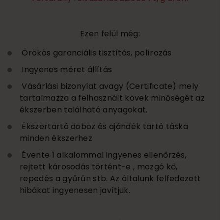
Ezen felül még:
Örökös garanciális tisztítás, polírozás
Ingyenes méret állítás
Vásárlási bizonylat avagy (Certificate) mely
tartalmazza a felhasznált kövek minőségét az
ékszerben található anyagokat.
Ékszertartó doboz és ajándék tartó táska
minden ékszerhez
Évente 1 alkalommal ingyenes ellenőrzés,
rejtett károsodás történt-e , mozgó kő,
repedés a gyűrűn stb. Az általunk felfedezett
hibákat ingyenesen javítjuk.