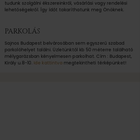
tudunk szolgálni ékszereinkről, vásárlási vagy rendelési
lehetőségekről. Így ídőt takaríthatunk meg Önöknek.
PARKOLÁS
Sajnos Budapest belvárosában sem egyszerű szabad
parkolóhelyet találni. Üzletünktől kb 50 méterre található
mélygarázsban kényelmesen parkolhat. Cím : Budapest,
Király u.8-10.
Ide kattintva
megtekintheti térképünket!