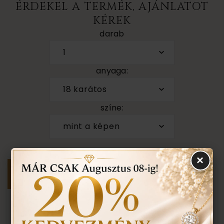
ÉRDEKEL A TERMÉK, AJÁNLATOT
KÉREK
darab
1
anyaga:
18 karátos
színe:
mint a képen
×
Személyes megtekintés a Budapest VII. kerület,
Király u. 1/b címen található üzletünkben történik.