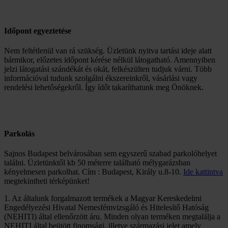
Időpont egyeztetése
Nem feltétlenül van rá szükség. Üzletünk nyitva tartási ideje alatt
bármikor, előzetes időpont kérése nélkül látogatható. Amennyiben
jelzi látogatási szándékát és okát, felkészülten tudjuk várni. Több
információval tudunk szolgálni ékszereinkről, vásárlási vagy
rendelési lehetőségekről. Így ídőt takaríthatunk meg Önöknek.
Parkolás
Sajnos Budapest belvárosában sem egyszerű szabad parkolóhelyet
találni. Üzletünktől kb 50 méterre található mélygarázsban
kényelmesen parkolhat. Cím : Budapest, Király u.8-10.
Ide kattintva
megtekintheti térképünket!
1. Az általunk forgalmazott termékek a Magyar Kereskedelmi
Engedélyezési Hivatal Nemesfémvizsgáló és Hitelesítő Hatóság
(NEHITI) által ellenőrzött áru. Minden olyan terméken megtalálja a
NEHITI által beütött finomsági, illetve származási jelet amely