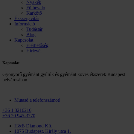
Nyakék
Fülbevaló
Karkötő
Ékszerjavítás
Információ
Tudástár
Blog
Kapcsolat
Elérhetőség
Hírlevél
Kapcsolat
Gyönyörű gyémánt gyűrűk és gyémánt köves ékszerek Budapest
belvárosában.
Mutasd a telefonszámot!
+36 1 3216216
+36 20 945-3770
H&B Diamond Kft.
1075 Budapest, Király utca 1.