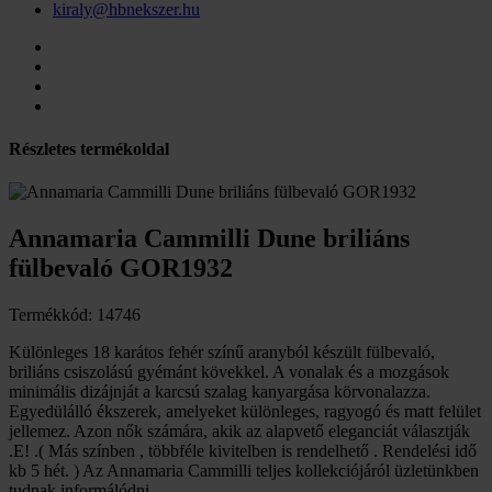
kiraly@hbnekszer.hu
Részletes termékoldal
Annamaria Cammilli Dune briliáns
fülbevaló GOR1932
Termékkód: 14746
Különleges 18 karátos fehér színű aranyból készült fülbevaló,
briliáns csiszolású gyémánt kövekkel. A vonalak és a mozgások
minimális dizájnját a karcsú szalag kanyargása körvonalazza.
Egyedülálló ékszerek, amelyeket különleges, ragyogó és matt felület
jellemez. Azon nők számára, akik az alapvető eleganciát választják
.E! .( Más színben , többféle kivitelben is rendelhető . Rendelési idő
kb 5 hét. ) Az Annamaria Cammilli teljes kollekciójáról üzletünkben
tudnak informálódni.