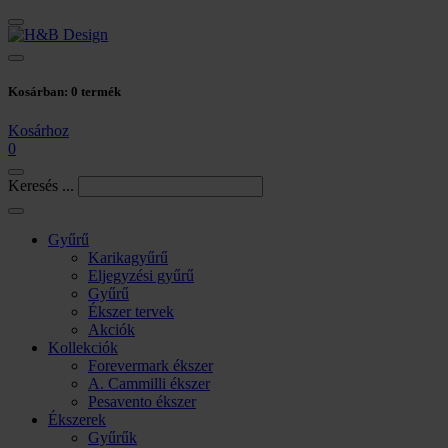
Kosárban:
0
termék
Kosárhoz
0
Keresés ...
Gyűrű
Karikagyűrű
Eljegyzési gyűrű
Gyűrű
Ékszer tervek
Akciók
Kollekciók
Forevermark ékszer
A. Cammilli ékszer
Pesavento ékszer
Ékszerek
Gyűrűk