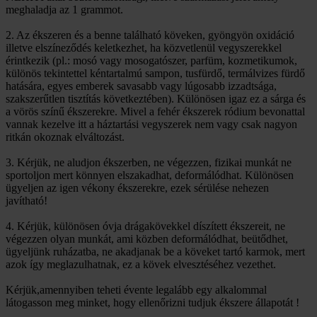
meghaladja az 1 grammot.
2. Az ékszeren és a benne található köveken, gyöngyön oxidáció
illetve elszíneződés keletkezhet, ha közvetlenül vegyszerekkel
érintkezik (pl.: mosó vagy mosogatószer, parfüm, kozmetikumok,
különös tekintettel kéntartalmú sampon, tusfürdő, termálvizes fürdő
hatására, egyes emberek savasabb vagy lúgosabb izzadtsága,
szakszerűtlen tisztítás következtében). Különösen igaz ez a sárga és
a vörös színű ékszerekre. Mivel a fehér ékszerek ródium bevonattal
vannak kezelve itt a háztartási vegyszerek nem vagy csak nagyon
ritkán okoznak elváltozást.
3. Kérjük, ne aludjon ékszerben, ne végezzen, fizikai munkát ne
sportoljon mert könnyen elszakadhat, deformálódhat. Különösen
ügyeljen az igen vékony ékszerekre, ezek sérülése nehezen
javítható!
4. Kérjük, különösen óvja drágakövekkel díszített ékszereit, ne
végezzen olyan munkát, ami közben deformálódhat, beütődhet,
ügyeljünk ruházatba, ne akadjanak be a köveket tartó karmok, mert
azok így meglazulhatnak, ez a kövek elvesztéséhez vezethet.
Kérjük,amennyiben teheti évente legalább egy alkalommal
látogasson meg minket, hogy ellenőrizni tudjuk ékszere állapotát !