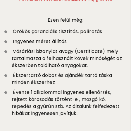
Ezen felül még:
Örökös garanciális tisztítás, polírozás
Ingyenes méret állítás
Vásárlási bizonylat avagy (Certificate) mely
tartalmazza a felhasznált kövek minőségét az
ékszerben található anyagokat.
Ékszertartó doboz és ajándék tartó táska
minden ékszerhez
Évente 1 alkalommal ingyenes ellenőrzés,
rejtett károsodás történt-e , mozgó kő,
repedés a gyűrűn stb. Az általunk felfedezett
hibákat ingyenesen javítjuk.