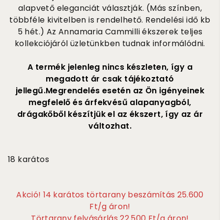
alapvető eleganciát választják. (Más színben,
többféle kivitelben is rendelhető. Rendelési idő kb
5 hét.) Az Annamaria Cammilli ékszerek teljes
kollekciójáról üzletünkben tudnak informálódni.
A termék jelenleg nincs készleten, így a
megadott ár csak tájékoztató
jellegű.Megrendelés esetén az Ön igényeinek
megfelelő és árfekvésű alapanyagból,
drágakőből készítjük el az ékszert, így az ár
változhat.
685 000
18 karátos
Akció! 14 karátos törtarany beszámítás 25.600
Ft/g áron!
Törtarany felvásárlás 22.500 Ft/g áron!