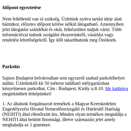
Időpont egyeztetése
Nem feltétlenül van rá szükség. Üzletünk nyitva tartási ideje alatt
bármikor, előzetes időpont kérése nélkül látogatható. Amennyiben
jelzi látogatási szándékát és okát, felkészülten tudjuk várni. Több
információval tudunk szolgálni ékszereinkről, vásárlási vagy
rendelési lehetőségekről. Így ídőt takaríthatunk meg Önöknek.
Parkolás
Sajnos Budapest belvárosában sem egyszerű szabad parkolóhelyet
találni. Üzletünktől kb 50 méterre található mélygarázsban
kényelmesen parkolhat. Cím : Budapest, Király u.8-10.
Ide kattintva
megtekintheti térképünket!
1. Az általunk forgalmazott termékek a Magyar Kereskedelmi
Engedélyezési Hivatal Nemesfémvizsgáló és Hitelesítő Hatóság
(NEHITI) által ellenőrzött áru. Minden olyan terméken megtalálja a
NEHITI által beütött finomsági, illetve származási jelet amely
meghaladja az 1 grammot.