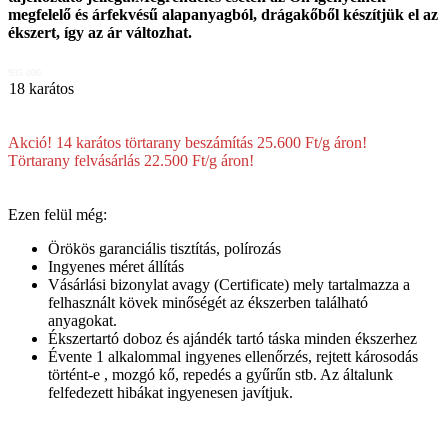
megfelelő és árfekvésű alapanyagból, drágakőből készítjük el az
ékszert, így az ár változhat.
935 000
18 karátos
Akció! 14 karátos törtarany beszámítás 25.600 Ft/g áron!
Törtarany felvásárlás 22.500 Ft/g áron!
Ezen felül még:
Örökös garanciális tisztítás, polírozás
Ingyenes méret állítás
Vásárlási bizonylat avagy (Certificate) mely tartalmazza a
felhasznált kövek minőségét az ékszerben található
anyagokat.
Ékszertartó doboz és ajándék tartó táska minden ékszerhez
Évente 1 alkalommal ingyenes ellenőrzés, rejtett károsodás
történt-e , mozgó kő, repedés a gyűrűn stb. Az általunk
felfedezett hibákat ingyenesen javítjuk.