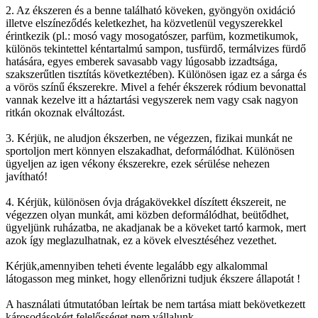
2. Az ékszeren és a benne található köveken, gyöngyön oxidáció
illetve elszíneződés keletkezhet, ha közvetlenül vegyszerekkel
érintkezik (pl.: mosó vagy mosogatószer, parfüm, kozmetikumok,
különös tekintettel kéntartalmú sampon, tusfürdő, termálvizes fürdő
hatására, egyes emberek savasabb vagy lúgosabb izzadtsága,
szakszerűtlen tisztítás következtében). Különösen igaz ez a sárga és
a vörös színű ékszerekre. Mivel a fehér ékszerek ródium bevonattal
vannak kezelve itt a háztartási vegyszerek nem vagy csak nagyon
ritkán okoznak elváltozást.
3. Kérjük, ne aludjon ékszerben, ne végezzen, fizikai munkát ne
sportoljon mert könnyen elszakadhat, deformálódhat. Különösen
ügyeljen az igen vékony ékszerekre, ezek sérülése nehezen
javítható!
4. Kérjük, különösen óvja drágakövekkel díszített ékszereit, ne
végezzen olyan munkát, ami közben deformálódhat, beütődhet,
ügyeljünk ruházatba, ne akadjanak be a köveket tartó karmok, mert
azok így meglazulhatnak, ez a kövek elvesztéséhez vezethet.
Kérjük,amennyiben teheti évente legalább egy alkalommal
látogasson meg minket, hogy ellenőrizni tudjuk ékszere állapotát !
A használati útmutatóban leírtak be nem tartása miatt bekövetkezett
károsodásokért felelősséget nem vállalunk.