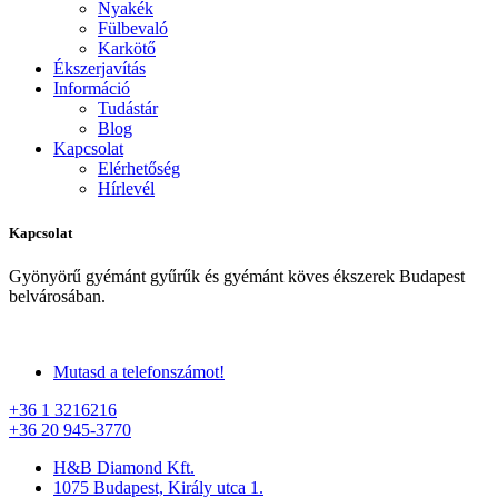
Nyakék
Fülbevaló
Karkötő
Ékszerjavítás
Információ
Tudástár
Blog
Kapcsolat
Elérhetőség
Hírlevél
Kapcsolat
Gyönyörű gyémánt gyűrűk és gyémánt köves ékszerek Budapest
belvárosában.
Mutasd a telefonszámot!
+36 1 3216216
+36 20 945-3770
H&B Diamond Kft.
1075 Budapest, Király utca 1.