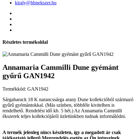
kiraly@hbnekszer.hu
Részletes termékoldal
Annamaria Cammilli Dune gyémánt
gyűrű GAN1942
Termékkód: GAN1942
Sárgabarack 18 K narancssárga arany Dune kollekcióból származó
gyűrű gyémántokkal. (Más színben, többféle kivitelben is
rendelhető. Rendelési idő kb. 5 hét.) Az Annamaria Cammilli
ékszerek teljes kollekciójáról üzletünkben tudnak informálódni.
A termék jelenleg nincs készleten, így a megadott ár csak
tájékoztató jellegű.Megrendelés esetén az Ön igényeinek