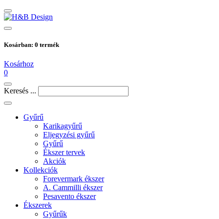
Kosárban:
0
termék
Kosárhoz
0
Keresés ...
Gyűrű
Karikagyűrű
Eljegyzési gyűrű
Gyűrű
Ékszer tervek
Akciók
Kollekciók
Forevermark ékszer
A. Cammilli ékszer
Pesavento ékszer
Ékszerek
Gyűrűk