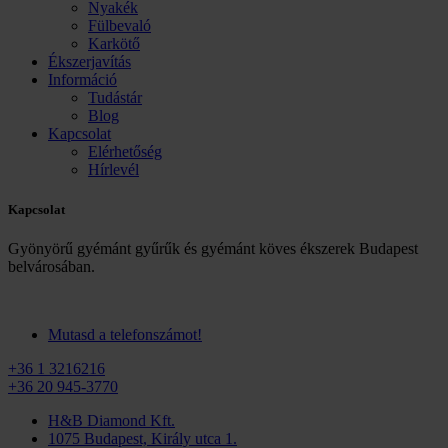
Nyakék
Fülbevaló
Karkötő
Ékszerjavítás
Információ
Tudástár
Blog
Kapcsolat
Elérhetőség
Hírlevél
Kapcsolat
Gyönyörű gyémánt gyűrűk és gyémánt köves ékszerek Budapest
belvárosában.
Mutasd a telefonszámot!
+36 1 3216216
+36 20 945-3770
H&B Diamond Kft.
1075 Budapest, Király utca 1.