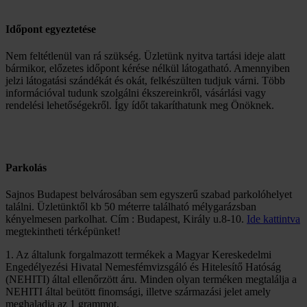
Időpont egyeztetése
Nem feltétlenül van rá szükség. Üzletünk nyitva tartási ideje alatt
bármikor, előzetes időpont kérése nélkül látogatható. Amennyiben
jelzi látogatási szándékát és okát, felkészülten tudjuk várni. Több
információval tudunk szolgálni ékszereinkről, vásárlási vagy
rendelési lehetőségekről. Így ídőt takaríthatunk meg Önöknek.
Parkolás
Sajnos Budapest belvárosában sem egyszerű szabad parkolóhelyet
találni. Üzletünktől kb 50 méterre található mélygarázsban
kényelmesen parkolhat. Cím : Budapest, Király u.8-10.
Ide kattintva
megtekintheti térképünket!
1. Az általunk forgalmazott termékek a Magyar Kereskedelmi
Engedélyezési Hivatal Nemesfémvizsgáló és Hitelesítő Hatóság
(NEHITI) által ellenőrzött áru. Minden olyan terméken megtalálja a
NEHITI által beütött finomsági, illetve származási jelet amely
meghaladja az 1 grammot.