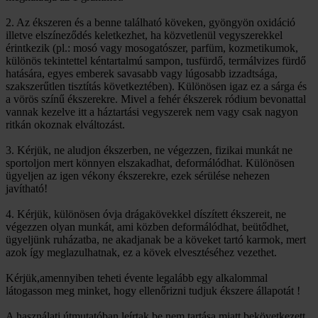
2. Az ékszeren és a benne található köveken, gyöngyön oxidáció
illetve elszíneződés keletkezhet, ha közvetlenül vegyszerekkel
érintkezik (pl.: mosó vagy mosogatószer, parfüm, kozmetikumok,
különös tekintettel kéntartalmú sampon, tusfürdő, termálvizes fürdő
hatására, egyes emberek savasabb vagy lúgosabb izzadtsága,
szakszerűtlen tisztítás következtében). Különösen igaz ez a sárga és
a vörös színű ékszerekre. Mivel a fehér ékszerek ródium bevonattal
vannak kezelve itt a háztartási vegyszerek nem vagy csak nagyon
ritkán okoznak elváltozást.
3. Kérjük, ne aludjon ékszerben, ne végezzen, fizikai munkát ne
sportoljon mert könnyen elszakadhat, deformálódhat. Különösen
ügyeljen az igen vékony ékszerekre, ezek sérülése nehezen
javítható!
4. Kérjük, különösen óvja drágakövekkel díszített ékszereit, ne
végezzen olyan munkát, ami közben deformálódhat, beütődhet,
ügyeljünk ruházatba, ne akadjanak be a köveket tartó karmok, mert
azok így meglazulhatnak, ez a kövek elvesztéséhez vezethet.
Kérjük,amennyiben teheti évente legalább egy alkalommal
látogasson meg minket, hogy ellenőrizni tudjuk ékszere állapotát !
A használati útmutatóban leírtak be nem tartása miatt bekövetkezett