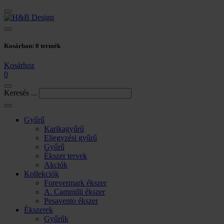
Kosárban:
0
termék
Kosárhoz
0
Keresés ...
Gyűrű
Karikagyűrű
Eljegyzési gyűrű
Gyűrű
Ékszer tervek
Akciók
Kollekciók
Forevermark ékszer
A. Cammilli ékszer
Pesavento ékszer
Ékszerek
Gyűrűk