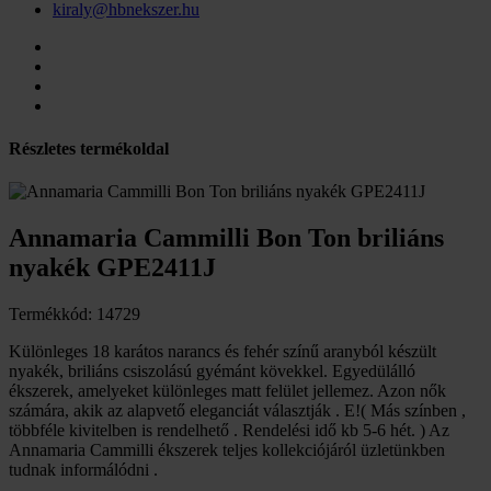
kiraly@hbnekszer.hu
Részletes termékoldal
Annamaria Cammilli Bon Ton briliáns
nyakék GPE2411J
Termékkód: 14729
Különleges 18 karátos narancs és fehér színű aranyból készült
nyakék, briliáns csiszolású gyémánt kövekkel. Egyedülálló
ékszerek, amelyeket különleges matt felület jellemez. Azon nők
számára, akik az alapvető eleganciát választják . E!( Más színben ,
többféle kivitelben is rendelhető . Rendelési idő kb 5-6 hét. ) Az
Annamaria Cammilli ékszerek teljes kollekciójáról üzletünkben
tudnak informálódni .