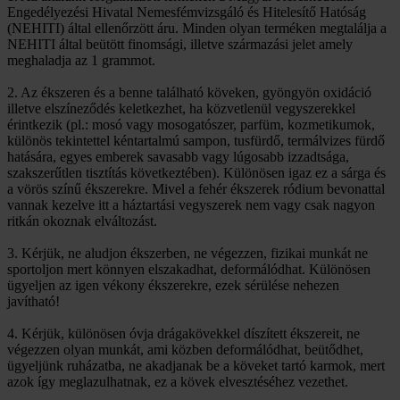
Engedélyezési Hivatal Nemesfémvizsgáló és Hitelesítő Hatóság
(NEHITI) által ellenőrzött áru. Minden olyan terméken megtalálja a
NEHITI által beütött finomsági, illetve származási jelet amely
meghaladja az 1 grammot.
2. Az ékszeren és a benne található köveken, gyöngyön oxidáció
illetve elszíneződés keletkezhet, ha közvetlenül vegyszerekkel
érintkezik (pl.: mosó vagy mosogatószer, parfüm, kozmetikumok,
különös tekintettel kéntartalmú sampon, tusfürdő, termálvizes fürdő
hatására, egyes emberek savasabb vagy lúgosabb izzadtsága,
szakszerűtlen tisztítás következtében). Különösen igaz ez a sárga és
a vörös színű ékszerekre. Mivel a fehér ékszerek ródium bevonattal
vannak kezelve itt a háztartási vegyszerek nem vagy csak nagyon
ritkán okoznak elváltozást.
3. Kérjük, ne aludjon ékszerben, ne végezzen, fizikai munkát ne
sportoljon mert könnyen elszakadhat, deformálódhat. Különösen
ügyeljen az igen vékony ékszerekre, ezek sérülése nehezen
javítható!
4. Kérjük, különösen óvja drágakövekkel díszített ékszereit, ne
végezzen olyan munkát, ami közben deformálódhat, beütődhet,
ügyeljünk ruházatba, ne akadjanak be a köveket tartó karmok, mert
azok így meglazulhatnak, ez a kövek elvesztéséhez vezethet.