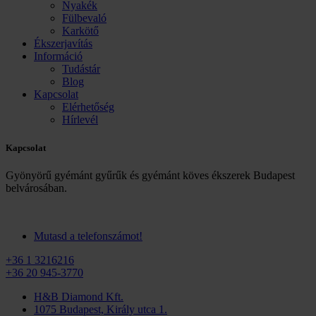
Nyakék
Fülbevaló
Karkötő
Ékszerjavítás
Információ
Tudástár
Blog
Kapcsolat
Elérhetőség
Hírlevél
Kapcsolat
Gyönyörű gyémánt gyűrűk és gyémánt köves ékszerek Budapest
belvárosában.
Mutasd a telefonszámot!
+36 1 3216216
+36 20 945-3770
H&B Diamond Kft.
1075 Budapest, Király utca 1.