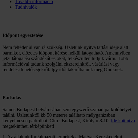
További információ
Tudnivalók
Időpont egyeztetése
Nem feltétlenül van rá szükség. Üzletünk nyitva tartási ideje alatt
bármikor, előzetes időpont kérése nélkül látogatható. Amennyiben
jelzi látogatási szándékát és okát, felkészülten tudjuk várni. Több
információval tudunk szolgálni ékszereinkről, vásárlási vagy
rendelési lehetőségekről. Így ídőt takaríthatunk meg Önöknek.
Parkolás
Sajnos Budapest belvárosában sem egyszerű szabad parkolóhelyet
találni. Üzletünktől kb 50 méterre található mélygarázsban
kényelmesen parkolhat. Cím : Budapest, Király u.8-10.
Ide kattintva
megtekintheti térképünket!
1. Az általunk forgalmazott termékek a Magyar Kereskedelmi