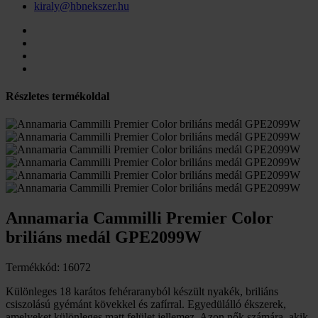
kiraly@hbnekszer.hu
Részletes termékoldal
Annamaria Cammilli Premier Color
briliáns medál GPE2099W
Termékkód: 16072
Különleges 18 karátos fehéraranyból készült nyakék, briliáns
csiszolású gyémánt kövekkel és zafírral. Egyedülálló ékszerek,
amelyeket különleges matt felület jellemez. Azon nők számára, akik