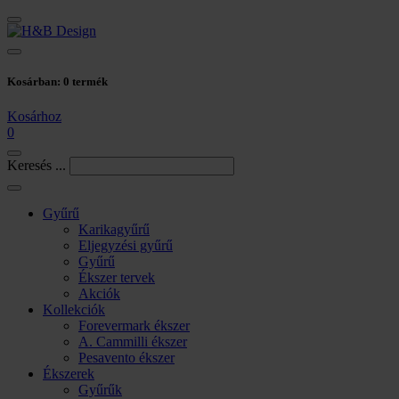
Kosárban:
0
termék
Kosárhoz
0
Keresés ...
Gyűrű
Karikagyűrű
Eljegyzési gyűrű
Gyűrű
Ékszer tervek
Akciók
Kollekciók
Forevermark ékszer
A. Cammilli ékszer
Pesavento ékszer
Ékszerek
Gyűrűk