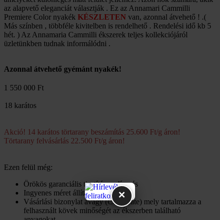
az alapvető eleganciát választják . Ez az Annamari Cammilli
Premiere Color nyakék
KÉSZLETEN
van, azonnal átvehető ! .(
Más színben , többféle kivitelben is rendelhető . Rendelési idő kb 5
hét. ) Az Annamaria Cammilli ékszerek teljes kollekciójáról
üzletünkben tudnak informálódni .
Azonnal átvehető gyémánt nyakék!
1 550 000 Ft
18 karátos
Akció! 14 karátos törtarany beszámítás 25.600 Ft/g áron!
Törtarany felvásárlás 22.500 Ft/g áron!
Ezen felül még:
Örökös garanciális tisztítás, polírozás
×
Ingyenes méret állítás
Vásárlási bizonylat avagy (Certificate) mely tartalmazza a
felhasznált kövek minőségét az ékszerben található
anyagokat.