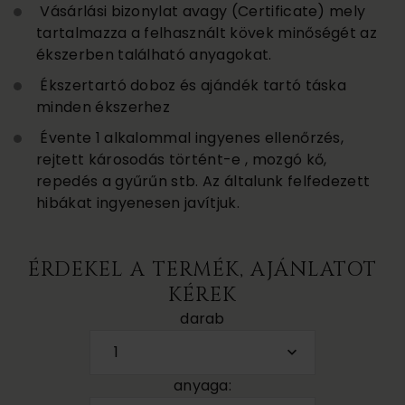
Vásárlási bizonylat avagy (Certificate) mely
tartalmazza a felhasznált kövek minőségét az
ékszerben található anyagokat.
Ékszertartó doboz és ajándék tartó táska
minden ékszerhez
Évente 1 alkalommal ingyenes ellenőrzés,
rejtett károsodás történt-e , mozgó kő,
repedés a gyűrűn stb. Az általunk felfedezett
hibákat ingyenesen javítjuk.
ÉRDEKEL A TERMÉK, AJÁNLATOT
KÉREK
darab
1
anyaga: