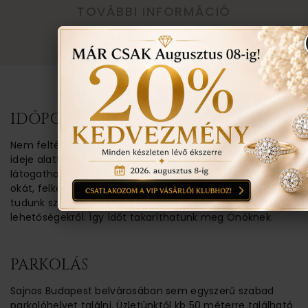
TOVÁBBI INFORMÁCIÓ
TUDNIVALÓK
IDŐPONT EGYEZTETÉSE
Nem feltétlenül van rá szükség. Üzletünk nyitva tartási
ideje alatt bármikor, előzetes időpont kérése nélkül
látogatható. Amennyiben jelzi látogatási szándékát és
okát, felkészülten tudjuk várni. Több információval
tudunk szolgálni ékszereinkről, vásárlási vagy rendelési
lehetőségekről. Így ídőt takaríthatunk meg Önöknek.
PARKOLÁS
Sajnos Budapest belvárosában sem egyszerű szabad
parkolóhelyet találni. Üzletünktől kb 50 méterre található