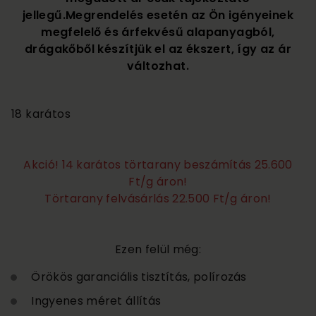
jellegű.Megrendelés esetén az Ön igényeinek
megfelelő és árfekvésű alapanyagból,
drágakőből készítjük el az ékszert, így az ár
változhat.
3 750 000
18 karátos
Akció! 14 karátos törtarany beszámítás 25.600
Ft/g áron!
Törtarany felvásárlás 22.500 Ft/g áron!
Ezen felül még:
Örökös garanciális tisztítás, polírozás
Ingyenes méret állítás