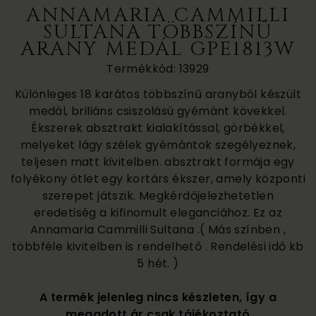
ANNAMARIA CAMMILLI
SULTANA TÖBBSZÍNŰ
ARANY MEDÁL GPE1813W
Termékkód: 13929
Különleges 18 karátos többszínű aranyból készült
medál, briliáns csiszolású gyémánt kövekkel.
Ékszerek absztrakt kialakítással, görbékkel,
melyeket lágy szélek gyémántok szegélyeznek,
teljesen matt kivitelben. absztrakt formája egy
folyékony ötlet egy kortárs ékszer, amely központi
szerepet játszik. Megkérdőjelezhetetlen
eredetiség a kifinomult eleganciához. Ez az
Annamaria Cammilli Sultana .( Más színben ,
többféle kivitelben is rendelhető . Rendelési idő kb
5 hét. )
A termék jelenleg nincs készleten, így a
megadott ár csak tájékoztató