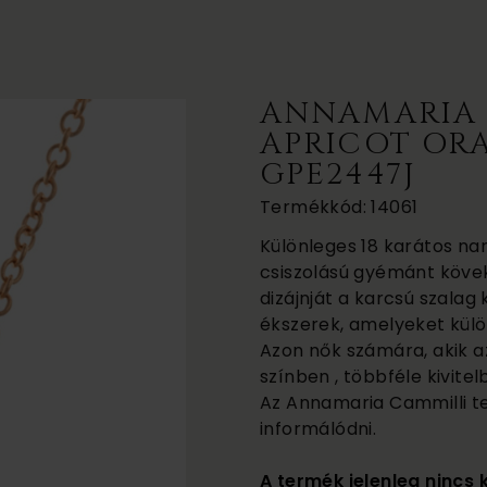
ANNAMARIA 
APRICOT OR
GPE2447J
Termékkód: 14061
Különleges 18 karátos nar
csiszolású gyémánt kövek
dizájnját a karcsú szalag
ékszerek, amelyeket külön
Azon nők számára, akik az
színben , többféle kivitel
Az Annamaria Cammilli te
informálódni.
A termék jelenleg nincs 