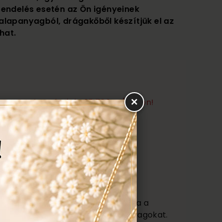
rendelés esetén az Ön igényeinek
alapanyagból, drágakőből készítjük el az
hat.
×
törtarany beszámítás 25.700 Ft/g áron!
felvásárlás 22.600 Ft/g áron!
Ezen felül még:
títás, polírozás
s
agy (Certificate) mely tartalmazza a
őségét az ékszerben található anyagokat.