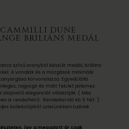
CAMMILLI DUNE
ANGE BRILIÁNS MEDÁL
ancs színű aranyból készült medál, briliáns
kel. A vonalak és a mozgások minimális
 kanyargása körvonalazza. Egyedülálló
leges, ragyogó és matt felület jellemez.
 alapvető eleganciát választják .( Más
ben is rendelhető . Rendelési idő kb 5 hét. )
ljes kollekciójáról üzletünkben tudnak
készleten, így a megadott ár csak