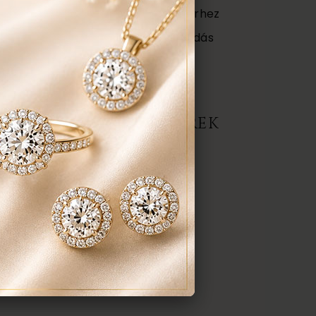
ajándék tartó táska minden ékszerhez
ngyenes ellenőrzés, rejtett károsodás
repedés a gyűrűn stb. Az általunk
gyenesen javítjuk.
ERMÉK, AJÁNLATOT KÉREK
darab
anyaga:
 karátos
színe:
nt a képen