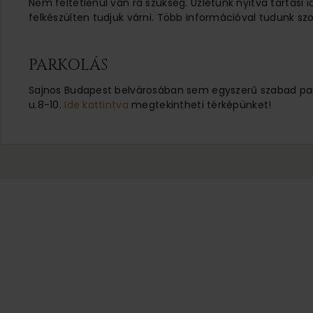
Nem feltétlenül van rá szükség. Üzletünk nyitva tartási 
felkészülten tudjuk várni. Több információval tudunk szo
PARKOLÁS
Sajnos Budapest belvárosában sem egyszerű szabad parko
u.8-10.
Ide kattintva
megtekintheti térképünket!