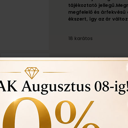
tájékoztató jellegű.Meg
megfelelő és árfekvésű 
ékszert, így az ár változ
650 000
18 karátos
Akció! 14 karátos 
Törtarany 
Örökös garanciális tisz
Ingyenes méret állítá
Vásárlási bizonylat av
felhasznált kövek min