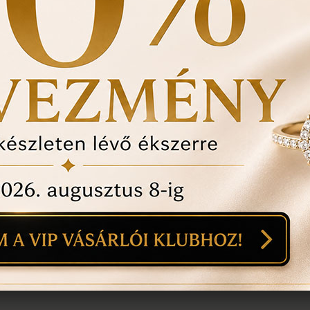
Ékszertartó doboz és 
Évente 1 alkalommal i
történt-e , mozgó kő, 
felfedezett hibákat in
ÉRDEKEL A T
1
18
mi