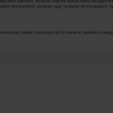
ideje alatt bármikor, előzetes időpont kérése nélkül látogathat
lgálni ékszereinkről, vásárlási vagy rendelési lehetőségekről.
lóhelyet találni. Üzletünktől kb 50 méterre található mélyg