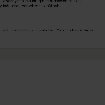
ó. Amennyiben jelzi látogatási szándékát és okát,
 Így ídőt takaríthatunk meg Önöknek.
arázsban kényelmesen parkolhat. Cím : Budapest, Király