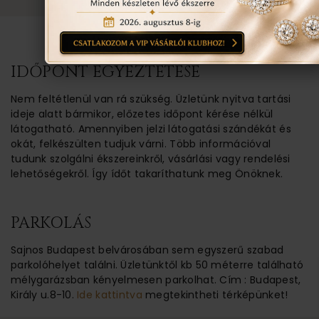
IDŐPONT EGYEZTETÉSE
Nem feltétlenül van rá szükség. Üzletünk nyitva tartási
ideje alatt bármikor, előzetes időpont kérése nélkül
látogatható. Amennyiben jelzi látogatási szándékát és
okát, felkészülten tudjuk várni. Több információval
tudunk szolgálni ékszereinkről, vásárlási vagy rendelési
lehetőségekről. Így ídőt takaríthatunk meg Önöknek.
PARKOLÁS
Sajnos Budapest belvárosában sem egyszerű szabad
parkolóhelyet találni. Üzletünktől kb 50 méterre található
mélygarázsban kényelmesen parkolhat. Cím : Budapest,
Király u.8-10.
Ide kattintva
megtekintheti térképünket!