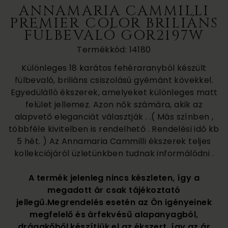
ANNAMARIA CAMMILLI
PREMIER COLOR BRILIÁNS
FÜLBEVALÓ GOR2197W
Termékkód: 14180
Különleges 18 karátos fehéraranyból készült
fülbevaló, briliáns csiszolású gyémánt kövekkel.
Egyedülálló ékszerek, amelyeket különleges matt
felület jellemez. Azon nők számára, akik az
alapvető eleganciát választják . .( Más színben ,
többféle kivitelben is rendelhető . Rendelési idő kb
5 hét. ) Az Annamaria Cammilli ékszerek teljes
kollekciójáról üzletünkben tudnak informálódni .
A termék jelenleg nincs készleten, így a
megadott ár csak tájékoztató
jellegű.Megrendelés esetén az Ön igényeinek
megfelelő és árfekvésű alapanyagból,
drágakőből készítjük el az ékszert, így az ár