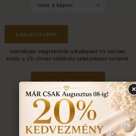
mint a képen
Személyes megtekintés a Budapest VII. kerület,
Király u. 1/b címen található üzletünkben történik.
VISSZA A TERMÉKEKHEZ
EGYEZTETÉS
TOVÁBBI INFORMÁCIÓ
TUDNIVALÓK