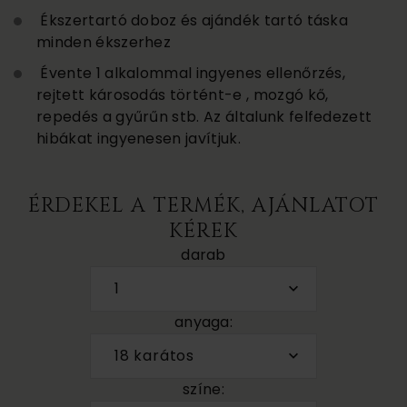
Ékszertartó doboz és ajándék tartó táska
minden ékszerhez
Évente 1 alkalommal ingyenes ellenőrzés,
rejtett károsodás történt-e , mozgó kő,
repedés a gyűrűn stb. Az általunk felfedezett
hibákat ingyenesen javítjuk.
ÉRDEKEL A TERMÉK, AJÁNLATOT
KÉREK
darab
1
anyaga:
18 karátos
színe: