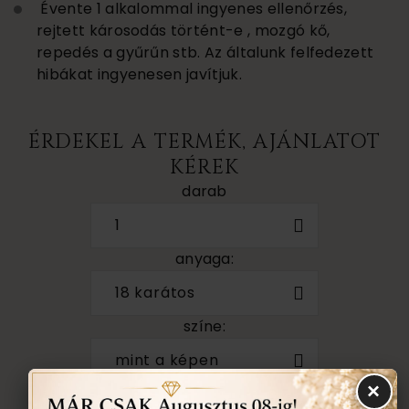
Évente 1 alkalommal ingyenes ellenőrzés,
rejtett károsodás történt-e , mozgó kő,
repedés a gyűrűn stb. Az általunk felfedezett
hibákat ingyenesen javítjuk.
ÉRDEKEL A TERMÉK, AJÁNLATOT
KÉREK
darab
1
anyaga:
18 karátos
színe:
mint a képen
×
méret: