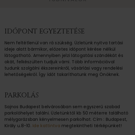
IDŐPONT EGYEZTETÉSE
Nem feltétlenül van rá szükség. Üzletünk nyitva tartási
ideje alatt bármikor, előzetes időpont kérése nélkül
látogatható. Amennyiben jelzi látogatási szándékát és
okát, felkészülten tudjuk várni. Több információval
tudunk szolgálni ékszereinkről, vásárlási vagy rendelési
lehetőségekről. Így ídőt takaríthatunk meg Önöknek.
PARKOLÁS
Sajnos Budapest belvárosában sem egyszerű szabad
parkolóhelyet találni. Üzletünktől kb 50 méterre található
mélygarázsban kényelmesen parkolhat. Cím : Budapest,
Király u.8-10.
Ide kattintva
megtekintheti térképünket!