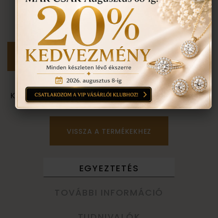
nem tudom
Személyes megtekintés a Budapest VII. kerület,
Király u. 1/b címen található üzletünkben történik.
VISSZA A TERMÉKEKHEZ
EGYEZTETÉS
TOVÁBBI INFORMÁCIÓ
TUDNIVALÓK