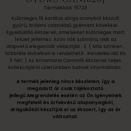
Termékkód: 15723
Különleges 18 karátos sárga aranyból készült
gyűrű, briliáns csiszolású gyémánt kövekkel.
Egyedülálló ékszerek, amelyeket különleges matt
felület jellemez. Azon nők számára, akik az
alapvető eleganciát választják . E .( Más színben ,
többféle kivitelben is rendelhető . Rendelési idő kb
5 hét. ) Az Annamaria Cammilli ékszerek teljes
kollekciójáról üzletünkben tudnak informálódni .
A termék jelenleg nincs készleten, így a
megadott ár csak tájékoztató
jellegű.Megrendelés esetén az Ön igényeinek
megfelelő és árfekvésű alapanyagból,
drágakőből készítjük el az ékszert, így az ár
változhat.
580 000